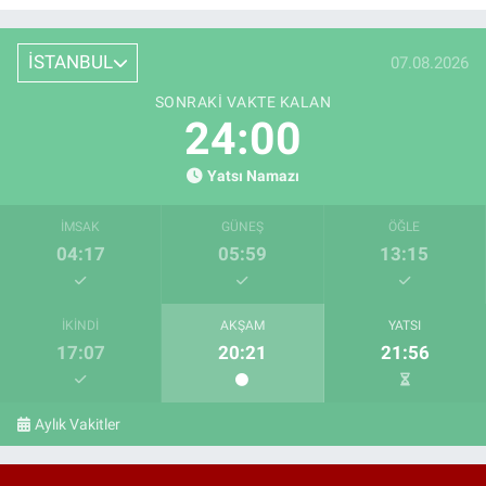
İSTANBUL
07.08.2026
SONRAKI VAKTE KALAN
23:59
Yatsı Namazı
İMSAK
GÜNEŞ
ÖĞLE
04:17
05:59
13:15
İKINDI
AKŞAM
YATSI
17:07
20:21
21:56
Aylık Vakitler