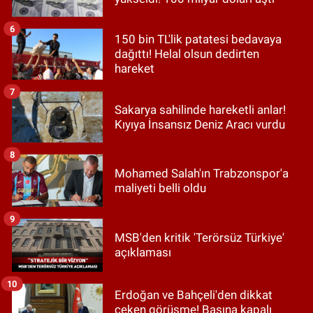
6
150 bin TL'lik patatesi bedavaya
dağıttı! Helal olsun dedirten
hareket
7
Sakarya sahilinde hareketli anlar!
Kıyıya İnsansız Deniz Aracı vurdu
8
Mohamed Salah'ın Trabzonspor'a
maliyeti belli oldu
9
MSB'den kritik 'Terörsüz Türkiye'
açıklaması
10
Erdoğan ve Bahçeli'den dikkat
çeken görüşme! Basına kapalı