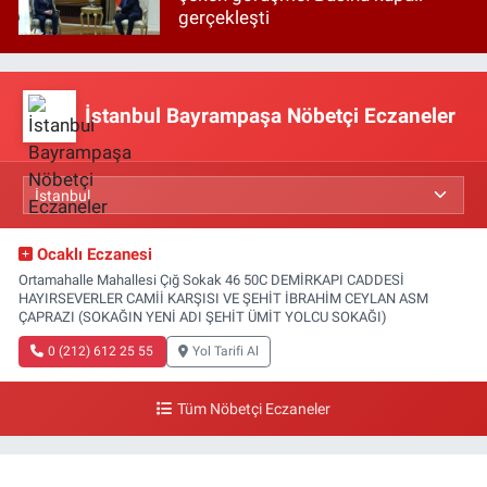
gerçekleşti
İstanbul Bayrampaşa Nöbetçi Eczaneler
Ocaklı Eczanesi
Ortamahalle Mahallesi Çığ Sokak 46 50C DEMİRKAPI CADDESİ
HAYIRSEVERLER CAMİİ KARŞISI VE ŞEHİT İBRAHİM CEYLAN ASM
ÇAPRAZI (SOKAĞIN YENİ ADI ŞEHİT ÜMİT YOLCU SOKAĞI)
0 (212) 612 25 55
Yol Tarifi Al
Tüm Nöbetçi Eczaneler