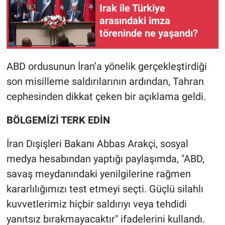
Irak ile Türkiye
arasındaki imza
töreninde ne yaşandı?
ABD ordusunun İran’a yönelik gerçekleştirdiği
son misilleme saldırılarının ardından, Tahran
cephesinden dikkat çeken bir açıklama geldi.
BÖLGEMİZİ TERK EDİN
İran Dışişleri Bakanı Abbas Arakçi, sosyal
medya hesabından yaptığı paylaşımda, "ABD,
savaş meydanındaki yenilgilerine rağmen
kararlılığımızı test etmeyi seçti. Güçlü silahlı
kuvvetlerimiz hiçbir saldırıyı veya tehdidi
yanıtsız bırakmayacaktır" ifadelerini kullandı.