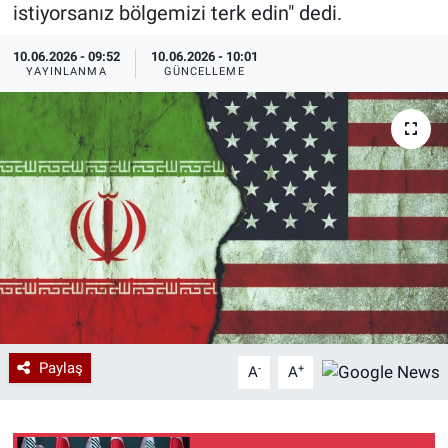
istiyorsanız bölgemizi terk edin" dedi.
Özel Haberler
Dünya
Haber Arşivi
10.06.2026 - 09:52
10.06.2026 - 10:01
YAYINLANMA
GÜNCELLEME
Yazarlar
Medya
Özel Haberler
Kadın
Erişim Bilgileri
Sağlık
Teknoloji
Paylaş
-
+
A
A
Ramazan