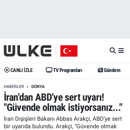
CANLI İZLE
CANLI YAYIN
Nöbetçi Eczaneler
TV Programları
TV Programları
Hava Durumu
Gündem
Gündem
İstanbul Namaz Vakitleri
Dünya
Trend
Trafik Durumu
CANLI İZLE
TV Programları
Gündem
Spor
Yaşam
Süper Lig Puan Durumu ve Fikstür
HABERLER
DÜNYA
İran'dan ABD'ye sert uyarı!
Erişim Bilgileri
Erişim Bilgileri
Erişim Bilgileri
"Güvende olmak istiyorsanız..."
Ekonomi
Spor
Tüm Manşetler
İran Dışişleri Bakanı Abbas Arakçi, ABD’ye sert
Trend
Ekonomi
Son Dakika Haberleri
bir uyarıda bulundu. Arakçi, "Güvende olmak