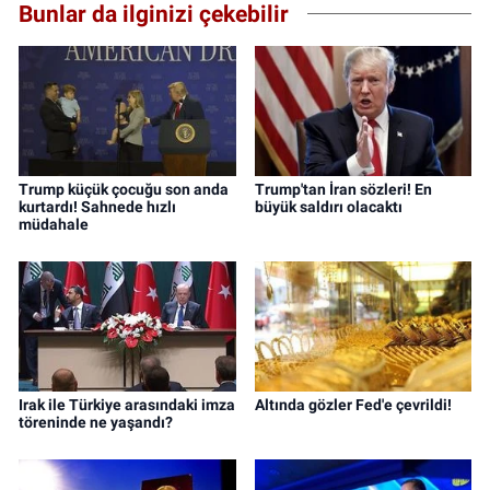
Bunlar da ilginizi çekebilir
Trump küçük çocuğu son anda
Trump'tan İran sözleri! En
kurtardı! Sahnede hızlı
büyük saldırı olacaktı
müdahale
Irak ile Türkiye arasındaki imza
Altında gözler Fed'e çevrildi!
töreninde ne yaşandı?