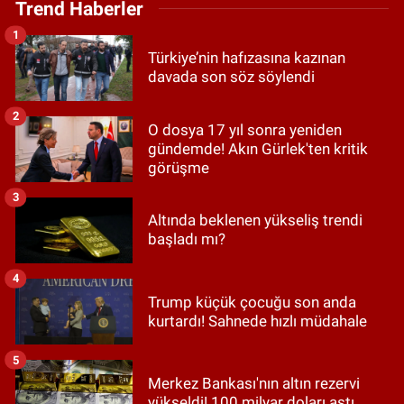
Trend Haberler
1
Türkiye’nin hafızasına kazınan
davada son söz söylendi
2
O dosya 17 yıl sonra yeniden
gündemde! Akın Gürlek'ten kritik
görüşme
3
Altında beklenen yükseliş trendi
başladı mı?
4
Trump küçük çocuğu son anda
kurtardı! Sahnede hızlı müdahale
5
Merkez Bankası'nın altın rezervi
yükseldi! 100 milyar doları aştı