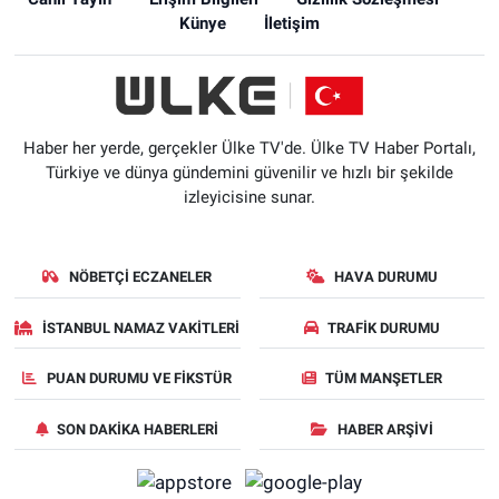
Künye
İletişim
Haber her yerde, gerçekler Ülke TV'de. Ülke TV Haber Portalı,
Türkiye ve dünya gündemini güvenilir ve hızlı bir şekilde
izleyicisine sunar.
NÖBETÇI ECZANELER
HAVA DURUMU
İSTANBUL NAMAZ VAKITLERI
TRAFIK DURUMU
PUAN DURUMU VE FIKSTÜR
TÜM MANŞETLER
SON DAKIKA HABERLERI
HABER ARŞIVI