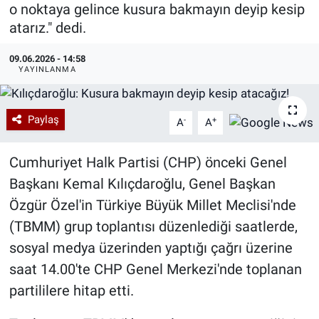
o noktaya gelince kusura bakmayın deyip kesip
Özel Haberler
Dünya
Haber Arşivi
atarız." dedi.
09.06.2026 - 14:58
Yazarlar
Medya
YAYINLANMA
Özel Haberler
Paylaş
-
+
A
A
Kadın
Cumhuriyet Halk Partisi (CHP) önceki Genel
Erişim Bilgileri
Başkanı Kemal Kılıçdaroğlu, Genel Başkan
Özgür Özel'in Türkiye Büyük Millet Meclisi'nde
Sağlık
(TBMM) grup toplantısı düzenlediği saatlerde,
Teknoloji
sosyal medya üzerinden yaptığı çağrı üzerine
saat 14.00'te CHP Genel Merkezi'nde toplanan
Ramazan
partililere hitap etti.