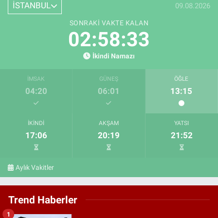
İSTANBUL
09.08.2026
SONRAKI VAKTE KALAN
02:58:32
İkindi Namazı
İMSAK
GÜNEŞ
ÖĞLE
04:20
06:01
13:15
İKINDI
AKŞAM
YATSI
17:06
20:19
21:52
Aylık Vakitler
Trend Haberler
1