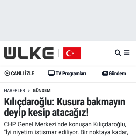
CANLI İZLE
CANLI YAYIN
Nöbetçi Eczaneler
TV Programları
TV Programları
Hava Durumu
Gündem
Gündem
İstanbul Namaz Vakitleri
Dünya
Trend
Trafik Durumu
CANLI İZLE
TV Programları
Gündem
Spor
Yaşam
Süper Lig Puan Durumu ve Fikstür
HABERLER
GÜNDEM
Kılıçdaroğlu: Kusura bakmayın
Erişim Bilgileri
Erişim Bilgileri
Erişim Bilgileri
deyip kesip atacağız!
Ekonomi
Spor
Tüm Manşetler
CHP Genel Merkezi'nde konuşan Kılıçdaroğlu,
Trend
Ekonomi
Son Dakika Haberleri
"İyi niyetim istismar ediliyor. Bir noktaya kadar,