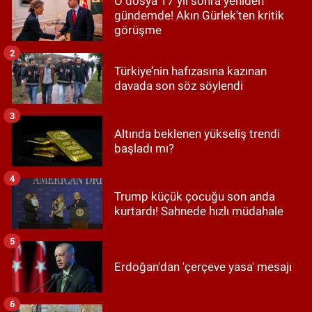
O dosya 17 yıl sonra yeniden
gündemde! Akın Gürlek'ten kritik
görüşme
2
Türkiye’nin hafızasına kazınan
davada son söz söylendi
3
Altında beklenen yükseliş trendi
başladı mı?
4
Trump küçük çocuğu son anda
kurtardı! Sahnede hızlı müdahale
5
Erdoğan'dan 'çerçeve yasa' mesajı
6