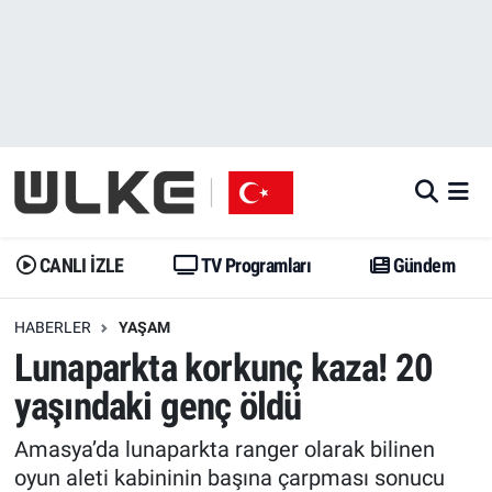
CANLI İZLE
CANLI YAYIN
Nöbetçi Eczaneler
TV Programları
TV Programları
Hava Durumu
Gündem
Gündem
İstanbul Namaz Vakitleri
Dünya
Trend
Trafik Durumu
CANLI İZLE
TV Programları
Gündem
Spor
Yaşam
Süper Lig Puan Durumu ve Fikstür
HABERLER
YAŞAM
Lunaparkta korkunç kaza! 20
Erişim Bilgileri
Erişim Bilgileri
Erişim Bilgileri
yaşındaki genç öldü
Ekonomi
Spor
Tüm Manşetler
Amasya’da lunaparkta ranger olarak bilinen
Trend
Ekonomi
Son Dakika Haberleri
oyun aleti kabininin başına çarpması sonucu