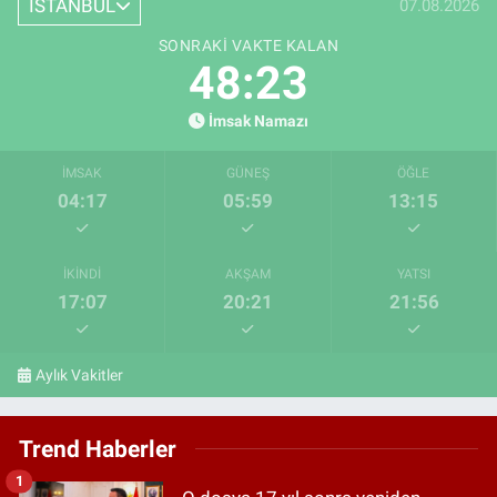
İSTANBUL
07.08.2026
SONRAKI VAKTE KALAN
48:22
İmsak Namazı
İMSAK
GÜNEŞ
ÖĞLE
04:17
05:59
13:15
İKINDI
AKŞAM
YATSI
17:07
20:21
21:56
Aylık Vakitler
Trend Haberler
1