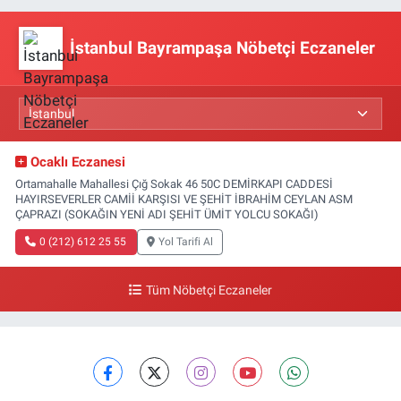
İstanbul Bayrampaşa Nöbetçi Eczaneler
Ocaklı Eczanesi
Ortamahalle Mahallesi Çığ Sokak 46 50C DEMİRKAPI CADDESİ
HAYIRSEVERLER CAMİİ KARŞISI VE ŞEHİT İBRAHİM CEYLAN ASM
ÇAPRAZI (SOKAĞIN YENİ ADI ŞEHİT ÜMİT YOLCU SOKAĞI)
0 (212) 612 25 55
Yol Tarifi Al
Tüm Nöbetçi Eczaneler