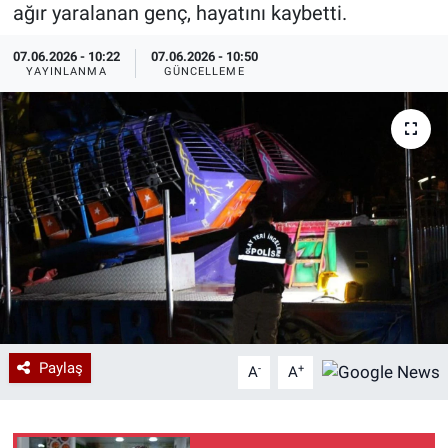
ağır yaralanan genç, hayatını kaybetti.
Özel Haberler
Dünya
Haber Arşivi
07.06.2026 - 10:22
07.06.2026 - 10:50
YAYINLANMA
GÜNCELLEME
Yazarlar
Medya
Özel Haberler
Kadın
Erişim Bilgileri
Sağlık
Teknoloji
Paylaş
-
+
A
A
Ramazan