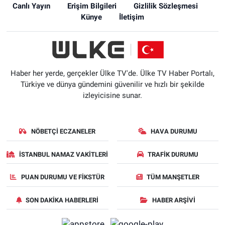
Canlı Yayın
Erişim Bilgileri
Gizlilik Sözleşmesi
Künye
İletişim
Haber her yerde, gerçekler Ülke TV'de. Ülke TV Haber Portalı,
Türkiye ve dünya gündemini güvenilir ve hızlı bir şekilde
izleyicisine sunar.
NÖBETÇI ECZANELER
HAVA DURUMU
İSTANBUL NAMAZ VAKITLERI
TRAFIK DURUMU
PUAN DURUMU VE FIKSTÜR
TÜM MANŞETLER
SON DAKIKA HABERLERI
HABER ARŞIVI