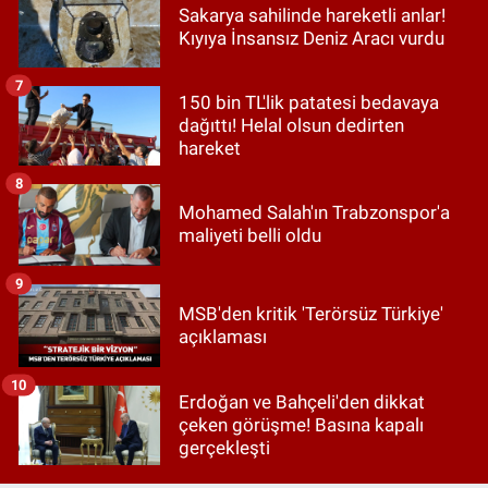
Sakarya sahilinde hareketli anlar!
Kıyıya İnsansız Deniz Aracı vurdu
7
150 bin TL'lik patatesi bedavaya
dağıttı! Helal olsun dedirten
hareket
8
Mohamed Salah'ın Trabzonspor'a
maliyeti belli oldu
9
MSB'den kritik 'Terörsüz Türkiye'
açıklaması
10
Erdoğan ve Bahçeli'den dikkat
çeken görüşme! Basına kapalı
gerçekleşti