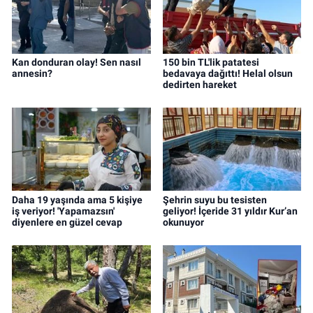
Kan donduran olay! Sen nasıl
150 bin TL'lik patatesi
annesin?
bedavaya dağıttı! Helal olsun
dedirten hareket
Daha 19 yaşında ama 5 kişiye
Şehrin suyu bu tesisten
iş veriyor! 'Yapamazsın'
geliyor! İçeride 31 yıldır Kur’an
diyenlere en güzel cevap
okunuyor