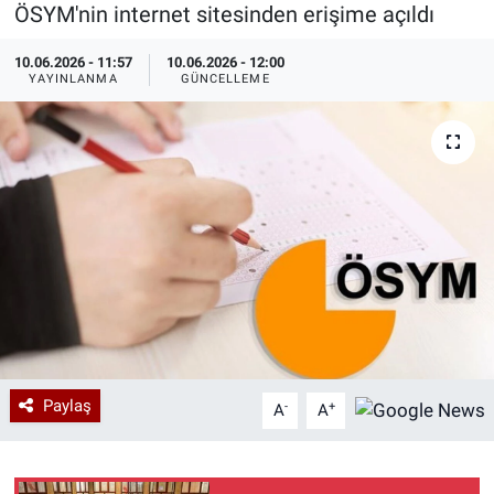
ÖSYM'nin internet sitesinden erişime açıldı
Özel Haberler
Dünya
Haber Arşivi
10.06.2026 - 11:57
10.06.2026 - 12:00
YAYINLANMA
GÜNCELLEME
Yazarlar
Medya
Özel Haberler
Kadın
Erişim Bilgileri
Sağlık
Teknoloji
Paylaş
-
+
A
A
Ramazan