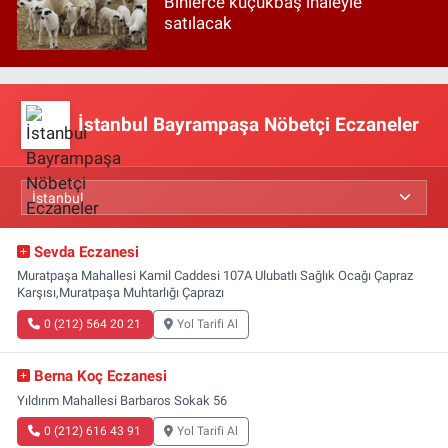
Binlerce küçükbaş ihaleyle
satılacak
İstanbul Bayrampaşa Nöbetçi Eczaneler
Sevda Eczanesi
Muratpaşa Mahallesi Kamil Caddesi 107A Ulubatlı Sağlık Ocağı Çapraz
Karşısı,Muratpaşa Muhtarlığı Çaprazı
0 (212) 564 20 21
Yol Tarifi Al
Berna Koç Eczanesi
Yıldırım Mahallesi Barbaros Sokak 56
0 (212) 616 43 91
Yol Tarifi Al