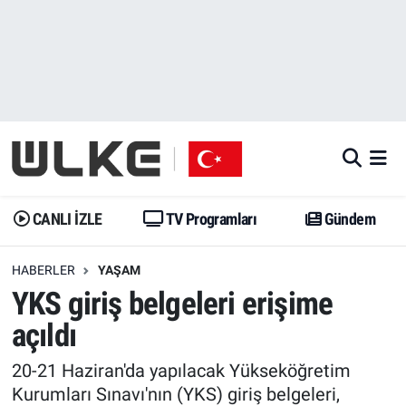
CANLI İZLE
CANLI YAYIN
Nöbetçi Eczaneler
TV Programları
TV Programları
Hava Durumu
Gündem
Gündem
İstanbul Namaz Vakitleri
Dünya
Trend
Trafik Durumu
CANLI İZLE
TV Programları
Gündem
Spor
Yaşam
Süper Lig Puan Durumu ve Fikstür
HABERLER
YAŞAM
YKS giriş belgeleri erişime
Erişim Bilgileri
Erişim Bilgileri
Erişim Bilgileri
açıldı
Ekonomi
Spor
Tüm Manşetler
20-21 Haziran'da yapılacak Yükseköğretim
Trend
Ekonomi
Son Dakika Haberleri
Kurumları Sınavı'nın (YKS) giriş belgeleri,