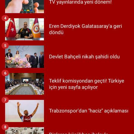
TV yayınlarında yeni dönem!
4
Eren Derdiyok Galatasaray'a geri
döndü
5
Devlet Bahçeli nikah şahidi oldu
6
Teklif komisyondan geçti! Türkiye
için yeni sayfa açılıyor
7
Trabzonspor'dan "haciz" açıklaması
8