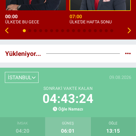
00:00
07:00
ÜLKE'DE BU GECE
ÜLKE'DE HAFTA SONU
Yükleniyor...
İSTANBUL
09.08.2026
SONRAKI VAKTE KALAN
04:43:23
Öğle Namazı
İMSAK
GÜNEŞ
ÖĞLE
04:20
06:01
13:15