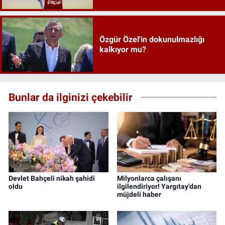
Özgür Özel'in dokunulmazlığı
kalkıyor mu?
Bunlar da ilginizi çekebilir
Devlet Bahçeli nikah şahidi
Milyonlarca çalışanı
oldu
ilgilendiriyor! Yargıtay'dan
müjdeli haber