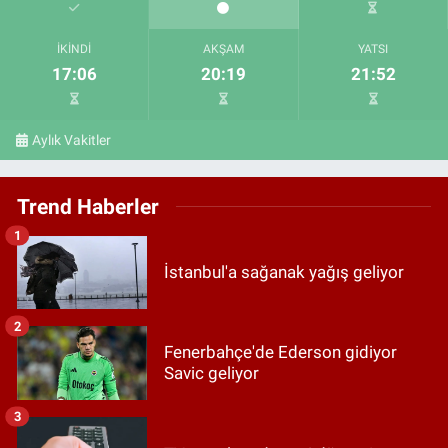
İKINDI
AKŞAM
YATSI
17:06
20:19
21:52
Aylık Vakitler
Trend Haberler
1
İstanbul'a sağanak yağış geliyor
2
Fenerbahçe'de Ederson gidiyor
Savic geliyor
3