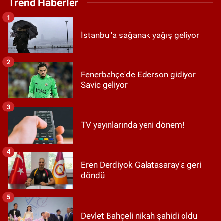
Trend Haberler
1
İstanbul'a sağanak yağış geliyor
2
Fenerbahçe'de Ederson gidiyor
Savic geliyor
3
TV yayınlarında yeni dönem!
4
Eren Derdiyok Galatasaray'a geri
döndü
5
Devlet Bahçeli nikah şahidi oldu