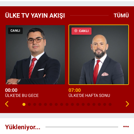
ÜLKE TV YAYIN AKIŞI
TÜMÜ
CANLI
CANLI
00:00
07:00
ÜLKE'DE BU GECE
ÜLKE'DE HAFTA SONU
Yükleniyor...