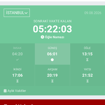
İSTANBUL
09.08.2026
SONRAKI VAKTE KALAN
05:22:02
Öğle Namazı
İMSAK
GÜNEŞ
ÖĞLE
04:20
06:01
13:15
İKINDI
AKŞAM
YATSI
17:06
20:19
21:52
Aylık Vakitler