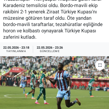
Karadeniz temsilcisi oldu. Bordo-mavili ekip
Özel Haberler
Dünya
Haber Arşivi
rakibini 2-1 yenerek Ziraat Türkiye Kupası'nı
müzesine götüren taraf oldu. Öte yandan
Yazarlar
Medya
bordo-mavili taraftarlar, tezahüratlar eşliğinde
horon ve kolbastı oynayarak Türkiye Kupası
Özel Haberler
zaferini kutladı.
Kadın
22.05.2026 - 23:18
22.05.2026 - 23:26
YAYINLANMA
GÜNCELLEME
Erişim Bilgileri
Sağlık
Teknoloji
Ramazan