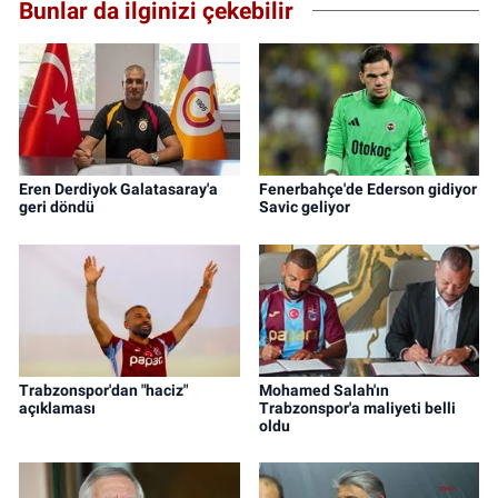
Bunlar da ilginizi çekebilir
Eren Derdiyok Galatasaray'a
Fenerbahçe'de Ederson gidiyor
geri döndü
Savic geliyor
Trabzonspor'dan "haciz"
Mohamed Salah'ın
açıklaması
Trabzonspor'a maliyeti belli
oldu