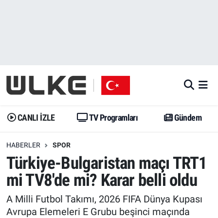
CANLI İZLE
CANLI YAYIN
Nöbetçi Eczaneler
TV Programları
TV Programları
Hava Durumu
Gündem
Gündem
İstanbul Namaz Vakitleri
Dünya
Trend
Trafik Durumu
CANLI İZLE
TV Programları
Gündem
Spor
Yaşam
Süper Lig Puan Durumu ve Fikstür
HABERLER
SPOR
Türkiye-Bulgaristan maçı TRT1
Erişim Bilgileri
Erişim Bilgileri
Erişim Bilgileri
mi TV8'de mi? Karar belli oldu
Ekonomi
Spor
Tüm Manşetler
A Milli Futbol Takımı, 2026 FIFA Dünya Kupası
Trend
Ekonomi
Son Dakika Haberleri
Avrupa Elemeleri E Grubu beşinci maçında