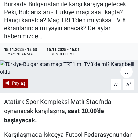
Bursa'da Bulgaristan ile karşı karşıya gelecek.
Özel Haberler
Dünya
Haber Arşivi
Peki, Bulgaristan - Türkiye maçı saat kaçta?
Hangi kanalda? Maç TRT1'den mi yoksa TV 8
Yazarlar
Medya
ekranlarında mı yayınlanacak? Detaylar
haberimizde…
Özel Haberler
15.11.2025 - 15:53
15.11.2025 - 16:01
YAYINLANMA
GÜNCELLEME
Kadın
Erişim Bilgileri
Paylaş
-
+
A
A
Sağlık
Atatürk Spor Kompleksi Matlı Stadı'nda
Teknoloji
oynanacak karşılaşma,
saat 20.00'de
başlayacak.
Ramazan
Karşılaşmada İskoçya Futbol Federasyonundan