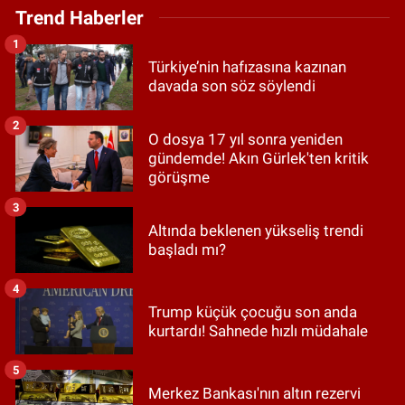
Trend Haberler
1
Türkiye’nin hafızasına kazınan
davada son söz söylendi
2
O dosya 17 yıl sonra yeniden
gündemde! Akın Gürlek'ten kritik
görüşme
3
Altında beklenen yükseliş trendi
başladı mı?
4
Trump küçük çocuğu son anda
kurtardı! Sahnede hızlı müdahale
5
Merkez Bankası'nın altın rezervi