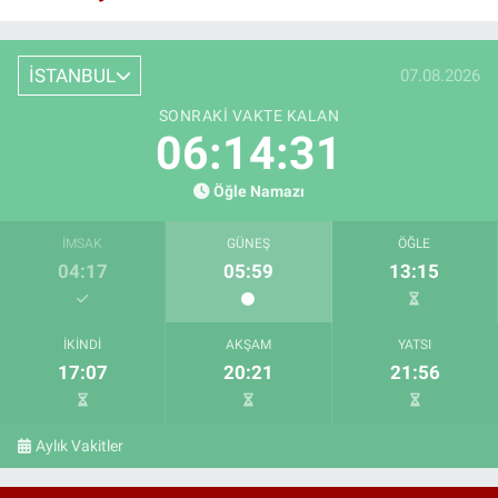
İSTANBUL
07.08.2026
SONRAKI VAKTE KALAN
06:14:30
Öğle Namazı
İMSAK
GÜNEŞ
ÖĞLE
04:17
05:59
13:15
İKINDI
AKŞAM
YATSI
17:07
20:21
21:56
Aylık Vakitler