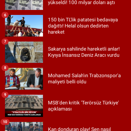
yükseldi! 100 milyar doları aştı
6
150 bin TL'lik patatesi bedavaya
dağıttı! Helal olsun dedirten
hareket
7
Sakarya sahilinde hareketli anlar!
Kıyıya İnsansız Deniz Aracı vurdu
8
Mohamed Salah'ın Trabzonspor'a
maliyeti belli oldu
9
MSB'den kritik 'Terörsüz Türkiye'
açıklaması
10
Kan donduran olay! Sen nasıl