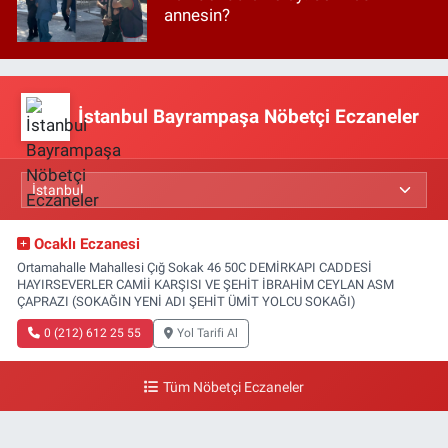
annesin?
İstanbul Bayrampaşa Nöbetçi Eczaneler
Ocaklı Eczanesi
Ortamahalle Mahallesi Çığ Sokak 46 50C DEMİRKAPI CADDESİ
HAYIRSEVERLER CAMİİ KARŞISI VE ŞEHİT İBRAHİM CEYLAN ASM
ÇAPRAZI (SOKAĞIN YENİ ADI ŞEHİT ÜMİT YOLCU SOKAĞI)
0 (212) 612 25 55
Yol Tarifi Al
Tüm Nöbetçi Eczaneler