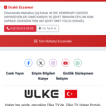
Ocaklı Eczanesi
Ortamahalle Mahallesi Çığ Sokak 46 50C DEMİRKAPI CADDESİ
HAYIRSEVERLER CAMİİ KARŞISI VE ŞEHİT İBRAHİM CEYLAN ASM
ÇAPRAZI (SOKAĞIN YENİ ADI ŞEHİT ÜMİT YOLCU SOKAĞI)
0 (212) 612 25 55
Yol Tarifi Al
Tüm Nöbetçi Eczaneler
Canlı Yayın
Erişim Bilgileri
Gizlilik Sözleşmesi
Künye
İletişim
Haber her yerde, gerçekler Ülke TV'de. Ülke TV Haber Portalı,