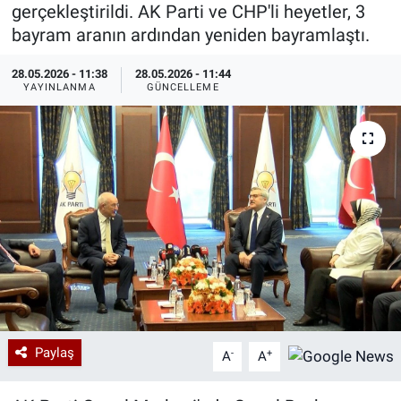
gerçekleştirildi. AK Parti ve CHP'li heyetler, 3
Özel Haberler
Dünya
Haber Arşivi
bayram aranın ardından yeniden bayramlaştı.
28.05.2026 - 11:38
28.05.2026 - 11:44
Yazarlar
Medya
YAYINLANMA
GÜNCELLEME
Özel Haberler
Kadın
Erişim Bilgileri
Sağlık
Teknoloji
Ramazan
Paylaş
-
+
A
A