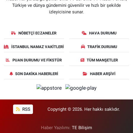
Türkiye ve dünya gündemini güvenilir ve hızlı bir şekilde
izleyicisine sunar.
NÖBETÇI ECZANELER
HAVA DURUMU
İSTANBUL NAMAZ VAKITLERI
TRAFIK DURUMU
PUAN DURUMU VE FIKSTÜR
TÜM MANŞETLER
SON DAKIKA HABERLERI
HABER ARŞIVI
RSS
Copyright © 2026. Her hakkı saklıdır.
Haber Yazılımı:
TE Bilişim