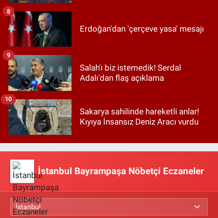
8
Erdoğan'dan 'çerçeve yasa' mesajı
9
Salah'ı biz istemedik! Serdal
Adalı'dan flaş açıklama
10
Sakarya sahilinde hareketli anlar!
Kıyıya İnsansız Deniz Aracı vurdu
İstanbul Bayrampaşa Nöbetçi Eczaneler