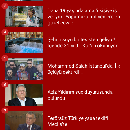
3
Daha 19 yaşında ama 5 kişiye iş
veriyor! 'Yapamazsın' diyenlere en
güzel cevap
4
Şehrin suyu bu tesisten geliyor!
İçeride 31 yıldır Kur’an okunuyor
5
Mohammed Salah İstanbul'da! İlk
üçlüyü çektirdi...
6
Aziz Yıldırım suç duyurusunda
bulundu
7
Terörsüz Türkiye yasa teklifi
Meclis'te