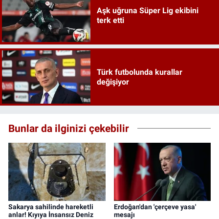
Aşk uğruna Süper Lig ekibini
terk etti
Türk futbolunda kurallar
değişiyor
Bunlar da ilginizi çekebilir
Sakarya sahilinde hareketli
Erdoğan'dan 'çerçeve yasa'
anlar! Kıyıya İnsansız Deniz
mesajı