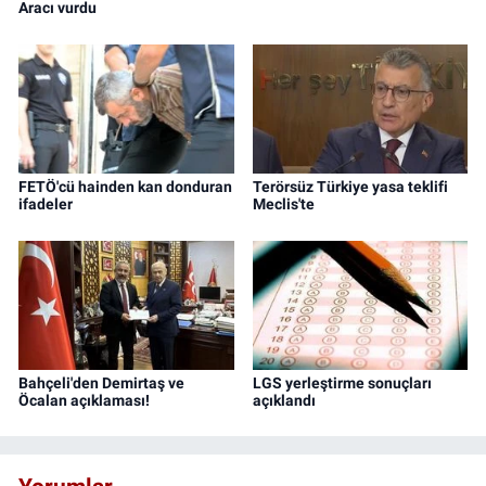
Aracı vurdu
FETÖ'cü hainden kan donduran
Terörsüz Türkiye yasa teklifi
ifadeler
Meclis'te
Bahçeli'den Demirtaş ve
LGS yerleştirme sonuçları
Öcalan açıklaması!
açıklandı