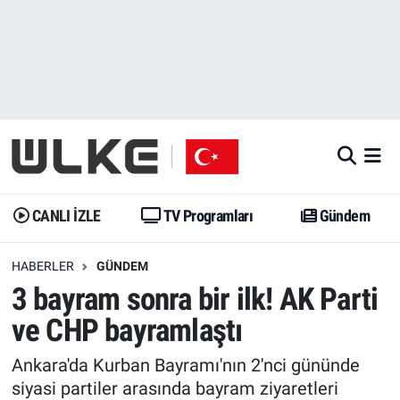
CANLI İZLE
CANLI YAYIN
Nöbetçi Eczaneler
TV Programları
TV Programları
Hava Durumu
Gündem
Gündem
İstanbul Namaz Vakitleri
Dünya
Trend
Trafik Durumu
CANLI İZLE
TV Programları
Gündem
Spor
Yaşam
Süper Lig Puan Durumu ve Fikstür
HABERLER
GÜNDEM
3 bayram sonra bir ilk! AK Parti
Erişim Bilgileri
Erişim Bilgileri
Erişim Bilgileri
ve CHP bayramlaştı
Ekonomi
Spor
Tüm Manşetler
Ankara'da Kurban Bayramı'nın 2'nci gününde
Trend
Ekonomi
Son Dakika Haberleri
siyasi partiler arasında bayram ziyaretleri