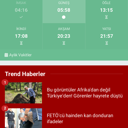
İMSAK
GÜNEŞ
ÖĞLE
04:16
05:58
13:15
İKINDI
AKŞAM
YATSI
17:08
20:23
21:57
Aylık Vakitler
Trend Haberler
1
Bu görüntüler Afrika'dan değil
Türkiye'den! Görenler hayrete düştü
2
FETÖ'cü hainden kan donduran
ifadeler