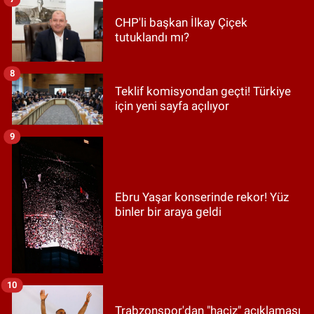
CHP'li başkan İlkay Çiçek
tutuklandı mı?
8
Teklif komisyondan geçti! Türkiye
için yeni sayfa açılıyor
9
Ebru Yaşar konserinde rekor! Yüz
binler bir araya geldi
10
Trabzonspor'dan "haciz" açıklaması