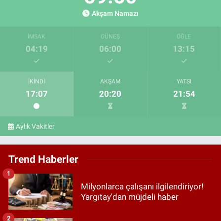
Akşam Namazı
İMSAK
GÜNEŞ
ÖĞLE
04:19
06:00
13:15
İKINDI
AKŞAM
YATSI
17:07
20:20
21:54
Aylık Vakitler
Trend Haberler
1
Milyonlarca çalışanı ilgilendiriyor!
Yargıtay'dan müjdeli haber
2