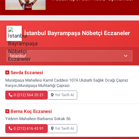
İstanbul Bayrampaşa Nöbetçi Eczaneler
Sevda Eczanesi
Muratpaşa Mahallesi Kamil Caddesi 107A Ulubatlı Sağlık Ocağı Çapraz
Karşısı,Muratpaşa Muhtarlığı Çaprazı
0 (212) 564 20 21
Yol Tarifi Al
Berna Koç Eczanesi
Yıldırım Mahallesi Barbaros Sokak 56
0 (212) 616 43 91
Yol Tarifi Al