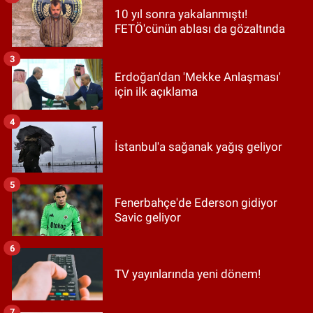
10 yıl sonra yakalanmıştı!
FETÖ'cünün ablası da gözaltında
3
Erdoğan'dan 'Mekke Anlaşması'
için ilk açıklama
4
İstanbul'a sağanak yağış geliyor
5
Fenerbahçe'de Ederson gidiyor
Savic geliyor
6
TV yayınlarında yeni dönem!
7