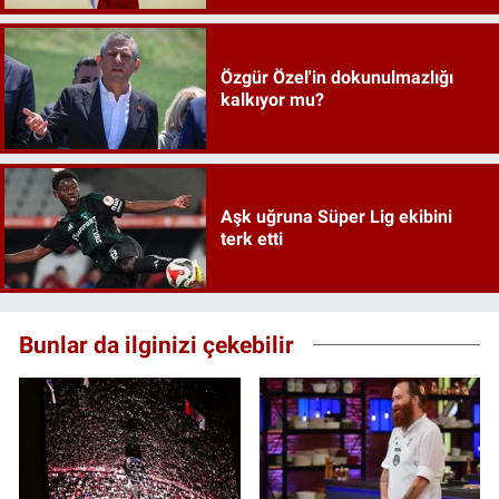
Özgür Özel'in dokunulmazlığı
kalkıyor mu?
Aşk uğruna Süper Lig ekibini
terk etti
Bunlar da ilginizi çekebilir