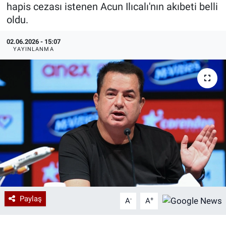
hapis cezası istenen Acun Ilıcalı'nın akıbeti belli
Özel Haberler
Dünya
Haber Arşivi
oldu.
02.06.2026 - 15:07
Yazarlar
Medya
YAYINLANMA
Özel Haberler
Kadın
Erişim Bilgileri
Sağlık
Teknoloji
Ramazan
Paylaş
-
+
A
A