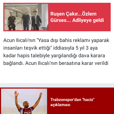
Ruşen Çakır...Özlem
Gürses... Adliyeye geldi
Acun Ilıcalı'nın "Yasa dışı bahis reklamı yaparak
insanları teşvik ettiği" iddiasıyla 5 yıl 3 aya
kadar hapis talebiyle yargılandığı dava karara
bağlandı. Acun Ilıcalı’nın beraatına karar verildi
Trabzonspor'dan "haciz"
açıklaması