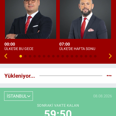
00:00
07:00
ÜLKE'DE BU GECE
ÜLKE'DE HAFTA SONU
Yükleniyor...
İSTANBUL
08.08.2026
SONRAKI VAKTE KALAN
59:49