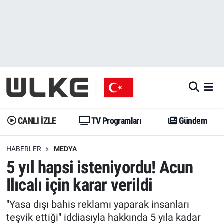
CANLI İZLE
CANLI YAYIN
Nöbetçi Eczaneler
TV Programları
TV Programları
Hava Durumu
Gündem
Gündem
İstanbul Namaz Vakitleri
Dünya
Trend
Trafik Durumu
CANLI İZLE
TV Programları
Gündem
Spor
Yaşam
Süper Lig Puan Durumu ve Fikstür
HABERLER
MEDYA
5 yıl hapsi isteniyordu! Acun
Erişim Bilgileri
Erişim Bilgileri
Erişim Bilgileri
Ilıcalı için karar verildi
Ekonomi
Spor
Tüm Manşetler
"Yasa dışı bahis reklamı yaparak insanları
Trend
Ekonomi
Son Dakika Haberleri
teşvik ettiği" iddiasıyla hakkında 5 yıla kadar