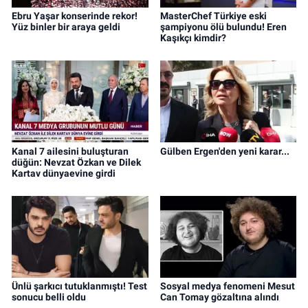
Ebru Yaşar konserinde rekor!
MasterChef Türkiye eski
Yüz binler bir araya geldi
şampiyonu ölü bulundu! Eren
Kaşıkçı kimdir?
Kanal 7 ailesini buluşturan
Gülben Ergen'den yeni karar...
düğün: Nevzat Özkan ve Dilek
Kartav dünyaevine girdi
Ünlü şarkıcı tutuklanmıştı! Test
Sosyal medya fenomeni Mesut
sonucu belli oldu
Can Tomay gözaltına alındı