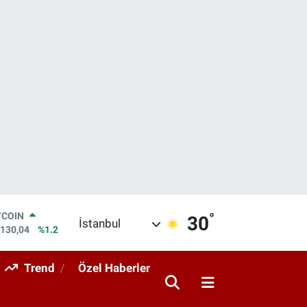
°
LAR
30
İstanbul
,7106
%0.17
RO
,1652
%0.27
Trend
Özel Haberler
ERLİN
,4046
%0.35
AM ALTIN