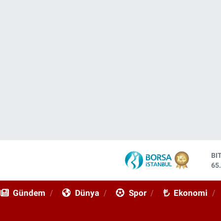
DO
47
EU
55
Gündem
Dünya
Spor
Ekonomi
ST
64
GR