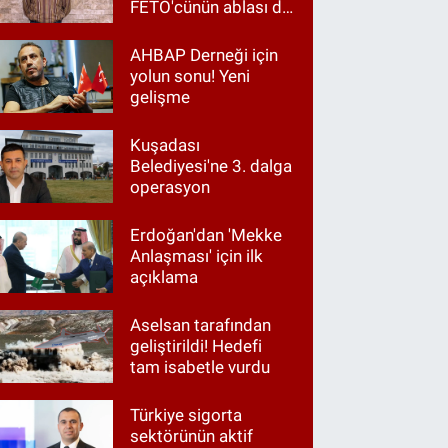
FETÖ'cünün ablası da
gözaltında
AHBAP Derneği için
yolun sonu! Yeni
gelişme
Kuşadası
Belediyesi'ne 3. dalga
operasyon
Erdoğan'dan 'Mekke
Anlaşması' için ilk
açıklama
Aselsan tarafından
geliştirildi! Hedefi
tam isabetle vurdu
Türkiye sigorta
sektörünün aktif