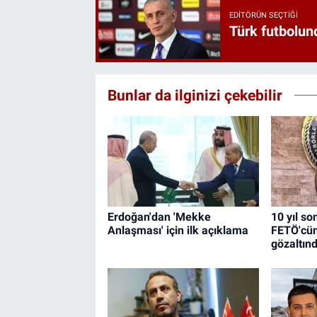
EDITÖRÜN SEÇTIĞI
Türk futbolund
Bunlar da ilginizi çekebilir
Erdoğan'dan 'Mekke
10 yıl so
Anlaşması' için ilk açıklama
FETÖ'cün
gözaltın