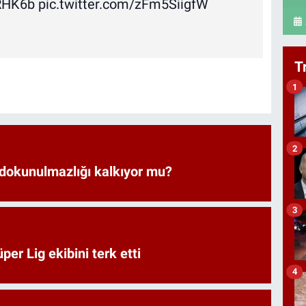
qRHK6b
pic.twitter.com/zFm5SiigfW
T
1
2
 dokunulmazlığı kalkıyor mu?
3
er Lig ekibini terk etti
4