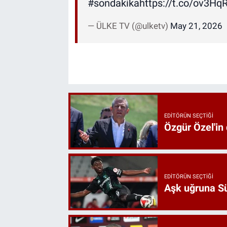
#sondakika
https://t.co/ov3H
— ÜLKE TV (@ulketv)
May 21, 2026
EDITÖRÜN SEÇTIĞI
Özgür Özel'in
EDITÖRÜN SEÇTIĞI
Aşk uğruna Süp