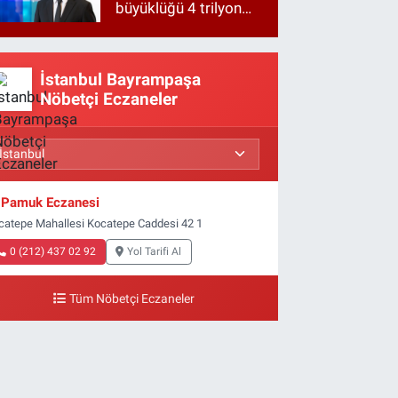
büyüklüğü 4 trilyon
TL'ye yaklaştı!
İstanbul Bayrampaşa
Nöbetçi Eczaneler
Pamuk Eczanesi
catepe Mahallesi Kocatepe Caddesi 42 1
0 (212) 437 02 92
Yol Tarifi Al
Tüm Nöbetçi Eczaneler