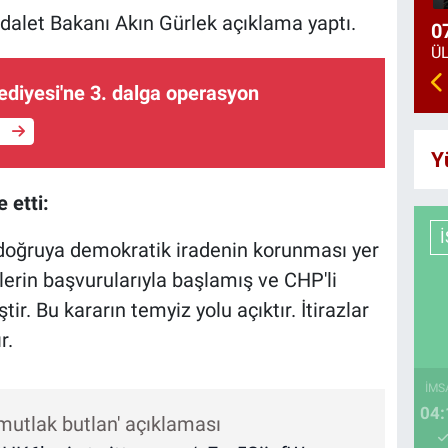
dalet Bakanı Akın Gürlek açıklama yaptı.
0
ediyesi'ne 3. dalga operasyon
e
Y
 etti:
doğruya demokratik iradenin korunması yer
lerin başvurularıyla başlamış ve CHP'li
tir. Bu kararın temyiz yolu açıktır. İtirazlar
r.
İMS
04:
mutlak butlan' açıklaması