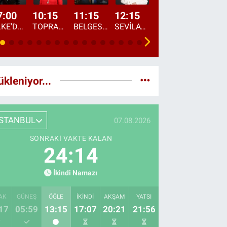
7:00
10:15
11:15
12:15
13:00
13:45
ÜLKE'DE BU SABAH
TOPRAKTAN SOFRAYA
BELGESEL: "ÜLKE'NİN ALIN TERİ"
SEVİLAY SUNGUR İLE ELİMİN BEREKETİ
ÖĞLE AJANSI
ÜLKE'DEN HABE
ükleniyor...
İSTANBUL
07.08.2026
SONRAKI VAKTE KALAN
24:13
İkindi Namazı
AK
GÜNEŞ
ÖĞLE
İKINDI
AKŞAM
YATSI
17
05:59
13:15
17:07
20:21
21:56