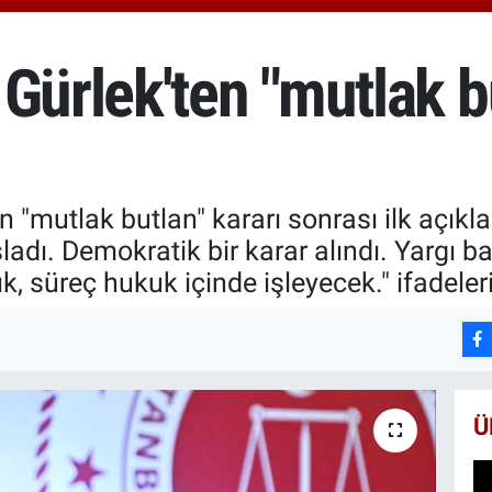
66
Bİ
13
Gürlek'ten "mutlak b
BI
65
n "mutlak butlan" kararı sonrası ilk açıkl
şladı. Demokratik bir karar alındı. Yargı b
k, süreç hukuk içinde işleyecek." ifadeleri
Ü