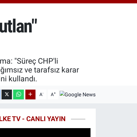
18.49
%2.12
ST100
.773
%-19
utlan"
TCOIN
.130,04
%1.2
ama: "Süreç CHP'li
ağımsız ve tarafsız karar
ni kullandı.
-
+
A
A
LKE TV - CANLI YAYIN