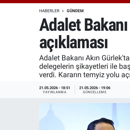
Özel Haberler
Dünya
Haber Arşivi
HABERLER
GÜNDEM
Adalet Bakanı 
Yazarlar
Medya
açıklaması
Özel Haberler
Kadın
Adalet Bakanı Akın Gürlek'ta
delegelerin şikayetleri ile ba
Erişim Bilgileri
verdi. Kararın temyiz yolu açı
Sağlık
21.05.2026 - 18:51
21.05.2026 - 19:06
YAYINLANMA
GÜNCELLEME
Teknoloji
Ramazan