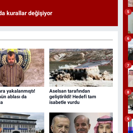
a kurallar değişiyor
5
6
7
nra yakalanmıştı!
Aselsan tarafından
8
ün ablası da
geliştirildi! Hedefi tam
da
isabetle vurdu
9