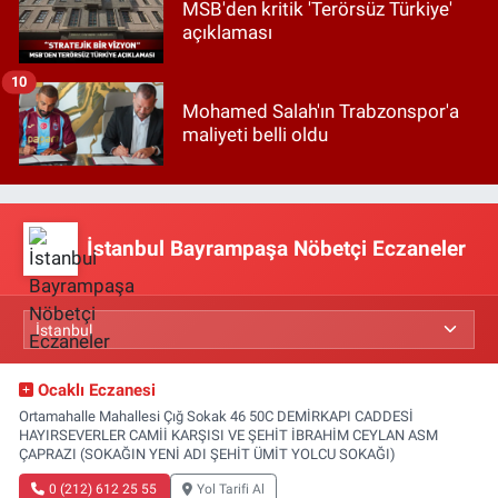
MSB'den kritik 'Terörsüz Türkiye'
açıklaması
10
Mohamed Salah'ın Trabzonspor'a
maliyeti belli oldu
İstanbul Bayrampaşa Nöbetçi Eczaneler
Ocaklı Eczanesi
Ortamahalle Mahallesi Çığ Sokak 46 50C DEMİRKAPI CADDESİ
HAYIRSEVERLER CAMİİ KARŞISI VE ŞEHİT İBRAHİM CEYLAN ASM
ÇAPRAZI (SOKAĞIN YENİ ADI ŞEHİT ÜMİT YOLCU SOKAĞI)
0 (212) 612 25 55
Yol Tarifi Al