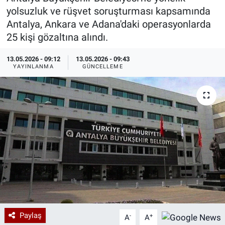
yolsuzluk ve rüşvet soruşturması kapsamında
Özel Haberler
Dünya
Haber Arşivi
Antalya, Ankara ve Adana'daki operasyonlarda
25 kişi gözaltına alındı.
Yazarlar
Medya
13.05.2026 - 09:12
13.05.2026 - 09:43
YAYINLANMA
GÜNCELLEME
Özel Haberler
Kadın
Erişim Bilgileri
Sağlık
Teknoloji
Ramazan
Paylaş
-
+
A
A