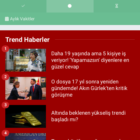
Aylık Vakitler
Trend Haberler
1
Daha 19 yaşında ama 5 kişiye iş
veriyor! 'Yapamazsın' diyenlere en
güzel cevap
2
O dosya 17 yıl sonra yeniden
gündemde! Akın Gürlek'ten kritik
görüşme
3
Altında beklenen yükseliş trendi
başladı mı?
4