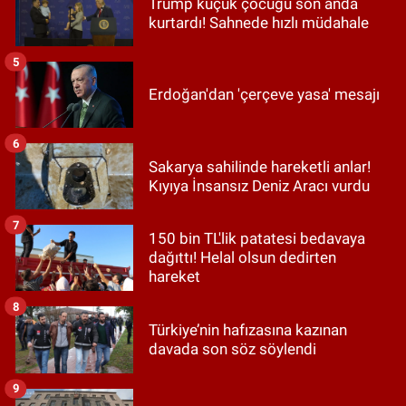
Trump küçük çocuğu son anda
kurtardı! Sahnede hızlı müdahale
5
Erdoğan'dan 'çerçeve yasa' mesajı
6
Sakarya sahilinde hareketli anlar!
Kıyıya İnsansız Deniz Aracı vurdu
7
150 bin TL'lik patatesi bedavaya
dağıttı! Helal olsun dedirten
hareket
8
Türkiye’nin hafızasına kazınan
davada son söz söylendi
9