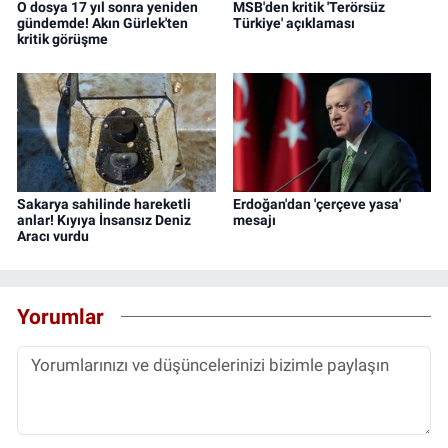
O dosya 17 yıl sonra yeniden
MSB'den kritik 'Terörsüz
gündemde! Akın Gürlek'ten
Türkiye' açıklaması
kritik görüşme
Sakarya sahilinde hareketli
Erdoğan'dan 'çerçeve yasa'
anlar! Kıyıya İnsansız Deniz
mesajı
Aracı vurdu
Yorumlar