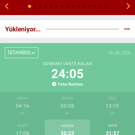
Yükleniyor...
İSTANBUL
06.08.2026
SONRAKI VAKTE KALAN
24:04
Yatsı Namazı
İMSAK
GÜNEŞ
ÖĞLE
04:16
05:58
13:15
İKINDI
AKŞAM
YATSI
17:08
20:23
21:57