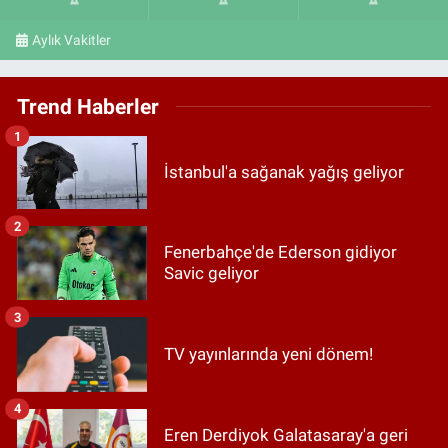
Aylık Vakitler
Trend Haberler
1
İstanbul'a sağanak yağış geliyor
2
Fenerbahçe'de Ederson gidiyor
Savic geliyor
3
TV yayınlarında yeni dönem!
4
Eren Derdiyok Galatasaray'a geri