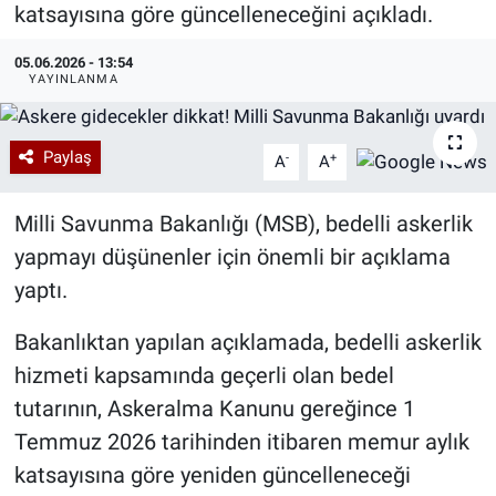
katsayısına göre güncelleneceğini açıkladı.
Özel Haberler
Dünya
Haber Arşivi
05.06.2026 - 13:54
YAYINLANMA
Yazarlar
Medya
Özel Haberler
Paylaş
-
+
A
A
Kadın
Milli Savunma Bakanlığı (MSB), bedelli askerlik
yapmayı düşünenler için önemli bir açıklama
Erişim Bilgileri
yaptı.
Sağlık
Bakanlıktan yapılan açıklamada, bedelli askerlik
hizmeti kapsamında geçerli olan bedel
Teknoloji
tutarının, Askeralma Kanunu gereğince 1
Ramazan
Temmuz 2026 tarihinden itibaren memur aylık
katsayısına göre yeniden güncelleneceği