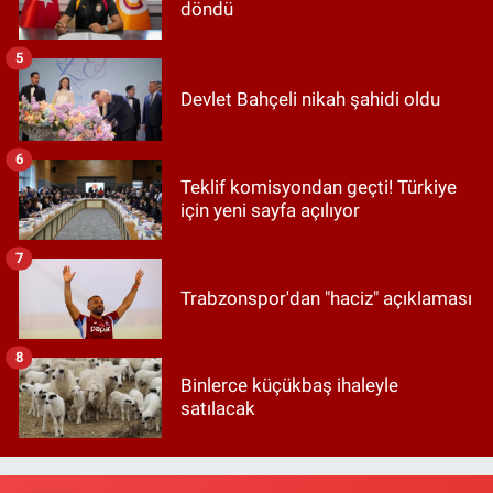
döndü
5
Devlet Bahçeli nikah şahidi oldu
6
Teklif komisyondan geçti! Türkiye
için yeni sayfa açılıyor
7
Trabzonspor'dan "haciz" açıklaması
8
Binlerce küçükbaş ihaleyle
satılacak