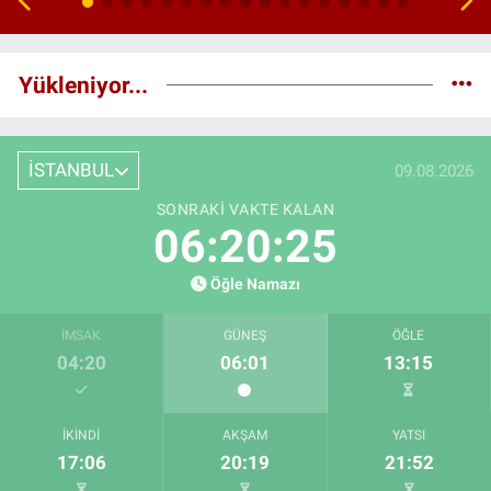
Yükleniyor...
İSTANBUL
09.08.2026
SONRAKI VAKTE KALAN
06:20:24
Öğle Namazı
İMSAK
GÜNEŞ
ÖĞLE
04:20
06:01
13:15
İKINDI
AKŞAM
YATSI
17:06
20:19
21:52