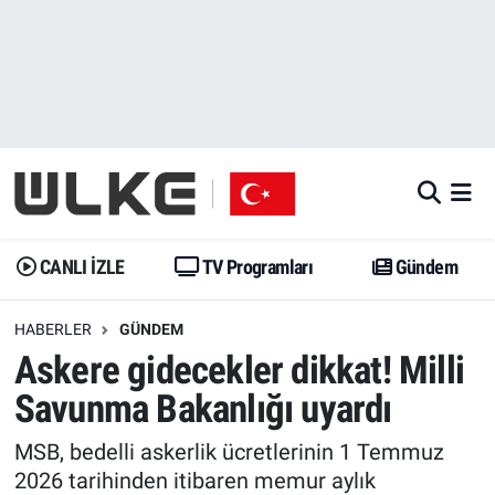
CANLI İZLE
CANLI YAYIN
Nöbetçi Eczaneler
TV Programları
TV Programları
Hava Durumu
Gündem
Gündem
İstanbul Namaz Vakitleri
Dünya
Trend
Trafik Durumu
CANLI İZLE
TV Programları
Gündem
Spor
Yaşam
Süper Lig Puan Durumu ve Fikstür
HABERLER
GÜNDEM
Askere gidecekler dikkat! Milli
Erişim Bilgileri
Erişim Bilgileri
Erişim Bilgileri
Savunma Bakanlığı uyardı
Ekonomi
Spor
Tüm Manşetler
MSB, bedelli askerlik ücretlerinin 1 Temmuz
Trend
Ekonomi
Son Dakika Haberleri
2026 tarihinden itibaren memur aylık