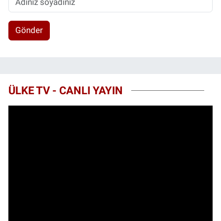
Gönder
ÜLKE TV - CANLI YAYIN