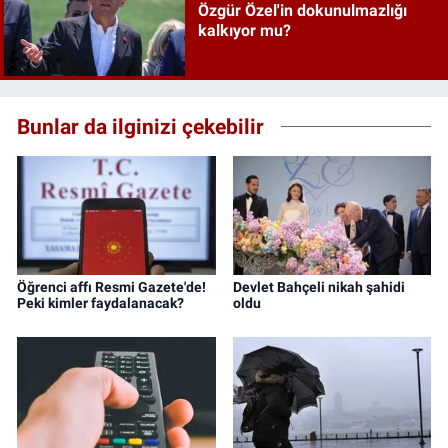
Özgür Özel'in dokunulmazlığı
kalkıyor mu?
Bunlar da ilginizi çekebilir
Öğrenci affı Resmi Gazete'de!
Devlet Bahçeli nikah şahidi
Peki kimler faydalanacak?
oldu