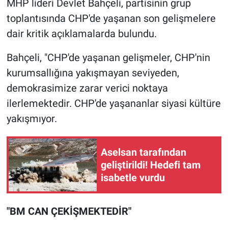
MHP lideri Devlet Bahçeli, partisinin grup
toplantısında CHP'de yaşanan son gelişmelere
dair kritik açıklamalarda bulundu.
Bahçeli, "CHP'de yaşanan gelişmeler, CHP'nin
kurumsallığına yakışmayan seviyeden,
demokrasimize zarar verici noktaya
ilerlemektedir. CHP'de yaşananlar siyasi kültüre
yakışmıyor.
Aselsan tarafından
geliştirildi! Hedefi tam
isabetle vurdu
"BM CAN ÇEKİŞMEKTEDİR"