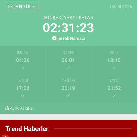
İSTANBUL
09.08.2026
SONRAKI VAKTE KALAN
02:31:22
İmsak Namazı
İMSAK
GÜNEŞ
ÖĞLE
04:20
06:01
13:15
İKINDI
AKŞAM
YATSI
17:06
20:19
21:52
Aylık Vakitler
Trend Haberler