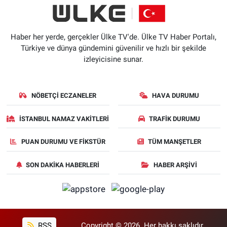
Haber her yerde, gerçekler Ülke TV'de. Ülke TV Haber Portalı,
Türkiye ve dünya gündemini güvenilir ve hızlı bir şekilde
izleyicisine sunar.
NÖBETÇI ECZANELER
HAVA DURUMU
İSTANBUL NAMAZ VAKITLERI
TRAFIK DURUMU
PUAN DURUMU VE FIKSTÜR
TÜM MANŞETLER
SON DAKIKA HABERLERI
HABER ARŞIVI
RSS
Copyright © 2026. Her hakkı saklıdır.