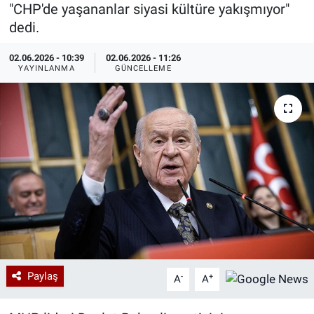
"CHP'de yaşananlar siyasi kültüre yakışmıyor"
Özel Haberler
Dünya
Haber Arşivi
dedi.
02.06.2026 - 10:39
02.06.2026 - 11:26
Yazarlar
Medya
YAYINLANMA
GÜNCELLEME
Özel Haberler
Kadın
Erişim Bilgileri
Sağlık
Teknoloji
Ramazan
Paylaş
-
+
A
A