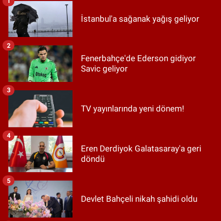
1
İstanbul'a sağanak yağış geliyor
2
Fenerbahçe'de Ederson gidiyor
Savic geliyor
3
TV yayınlarında yeni dönem!
4
Eren Derdiyok Galatasaray'a geri
döndü
5
Devlet Bahçeli nikah şahidi oldu