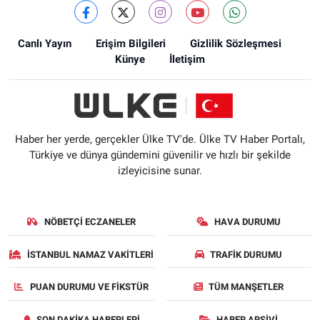
Canlı Yayın
Erişim Bilgileri
Gizlilik Sözleşmesi
Künye
İletişim
Haber her yerde, gerçekler Ülke TV'de. Ülke TV Haber Portalı,
Türkiye ve dünya gündemini güvenilir ve hızlı bir şekilde
izleyicisine sunar.
NÖBETÇI ECZANELER
HAVA DURUMU
İSTANBUL NAMAZ VAKITLERI
TRAFIK DURUMU
PUAN DURUMU VE FIKSTÜR
TÜM MANŞETLER
SON DAKIKA HABERLERI
HABER ARŞIVI