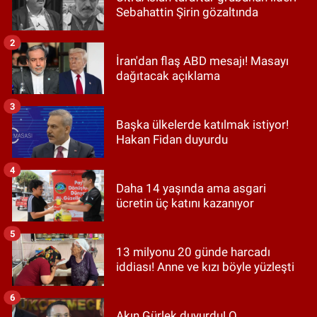
Sebahattin Şirin gözaltında
2
İran'dan flaş ABD mesajı! Masayı
dağıtacak açıklama
3
Başka ülkelerde katılmak istiyor!
Hakan Fidan duyurdu
4
Daha 14 yaşında ama asgari
ücretin üç katını kazanıyor
5
13 milyonu 20 günde harcadı
iddiası! Anne ve kızı böyle yüzleşti
6
Akın Gürlek duyurdu! O