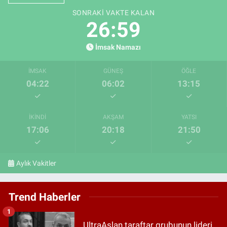
SONRAKI VAKTE KALAN
26:58
İmsak Namazı
İMSAK
GÜNEŞ
ÖĞLE
04:22
06:02
13:15
İKINDI
AKŞAM
YATSI
17:06
20:18
21:50
Aylık Vakitler
Trend Haberler
1
UltraAslan taraftar grubunun lideri