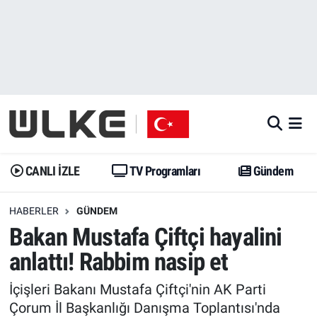
CANLI İZLE
CANLI YAYIN
Nöbetçi Eczaneler
TV Programları
TV Programları
Hava Durumu
Gündem
Gündem
İstanbul Namaz Vakitleri
Dünya
Trend
Trafik Durumu
CANLI İZLE
TV Programları
Gündem
Spor
Yaşam
Süper Lig Puan Durumu ve Fikstür
HABERLER
GÜNDEM
Bakan Mustafa Çiftçi hayalini
Erişim Bilgileri
Erişim Bilgileri
Erişim Bilgileri
anlattı! Rabbim nasip et
Ekonomi
Spor
Tüm Manşetler
İçişleri Bakanı Mustafa Çiftçi'nin AK Parti
Trend
Ekonomi
Son Dakika Haberleri
Çorum İl Başkanlığı Danışma Toplantısı'nda