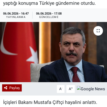
yaptığı konuşma Türkiye gündemine oturdu.
Özel Haberler
Dünya
Haber Arşivi
06.06.2026 - 16:47
06.06.2026 - 17:08
YAYINLANMA
GÜNCELLEME
Yazarlar
Medya
Özel Haberler
Kadın
Erişim Bilgileri
Sağlık
Teknoloji
Paylaş
-
+
A
A
Ramazan
İçişleri Bakanı Mustafa Çiftçi hayalini anlattı.