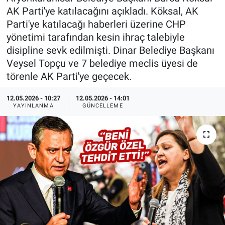
AK Parti'ye katılacağını açıkladı. Köksal, AK
Özel Haberler
Dünya
Haber Arşivi
Parti'ye katılacağı haberleri üzerine CHP
yönetimi tarafından kesin ihraç talebiyle
Yazarlar
Medya
disipline sevk edilmişti. Dinar Belediye Başkanı
Veysel Topçu ve 7 belediye meclis üyesi de
Özel Haberler
törenle AK Parti'ye geçecek.
Kadın
12.05.2026 - 10:27
12.05.2026 - 14:01
YAYINLANMA
GÜNCELLEME
Erişim Bilgileri
Sağlık
Teknoloji
Ramazan