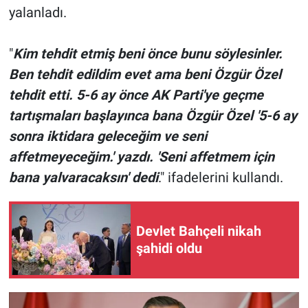
yalanladı.
"
Kim tehdit etmiş beni önce bunu söylesinler.
Ben tehdit edildim evet ama beni Özgür Özel
tehdit etti. 5-6 ay önce AK Parti'ye geçme
tartışmaları başlayınca bana Özgür Özel '5-6 ay
sonra iktidara geleceğim ve seni
affetmeyeceğim.' yazdı. 'Seni affetmem için
bana yalvaracaksın' dedi
." ifadelerini kullandı.
Devlet Bahçeli nikah
şahidi oldu