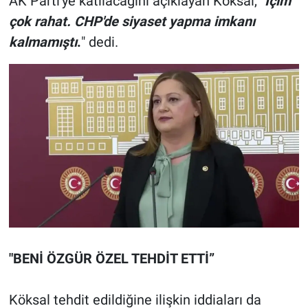
AK Parti'ye katılacağını açıklayan Köksal, "
İçim
çok rahat. CHP'de siyaset yapma imkanı
kalmamıştı
.
" dedi.
"BENİ ÖZGÜR ÖZEL TEHDİT ETTİ”
Köksal tehdit edildiğine ilişkin iddiaları da