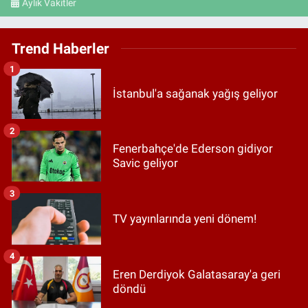
Aylık Vakitler
Trend Haberler
1
İstanbul'a sağanak yağış geliyor
2
Fenerbahçe'de Ederson gidiyor
Savic geliyor
3
TV yayınlarında yeni dönem!
4
Eren Derdiyok Galatasaray'a geri
döndü