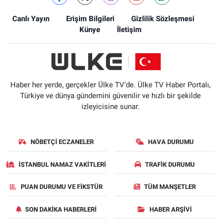
Canlı Yayın
Erişim Bilgileri
Gizlilik Sözleşmesi
Künye
İletişim
Haber her yerde, gerçekler Ülke TV'de. Ülke TV Haber Portalı,
Türkiye ve dünya gündemini güvenilir ve hızlı bir şekilde
izleyicisine sunar.
NÖBETÇI ECZANELER
HAVA DURUMU
İSTANBUL NAMAZ VAKITLERI
TRAFIK DURUMU
PUAN DURUMU VE FIKSTÜR
TÜM MANŞETLER
SON DAKIKA HABERLERI
HABER ARŞIVI