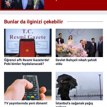
Bunlar da ilginizi çekebilir
Öğrenci affı Resmi Gazete'de!
Devlet Bahçeli nikah şahidi
Peki kimler faydalanacak?
oldu
TV yayınlarında yeni dönem!
İstanbul'a sağanak yağış
geliyor