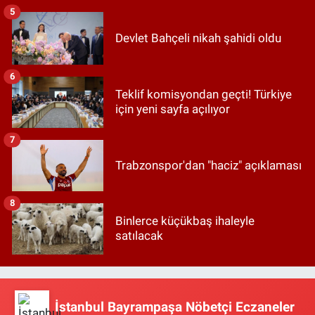
5
Devlet Bahçeli nikah şahidi oldu
6
Teklif komisyondan geçti! Türkiye
için yeni sayfa açılıyor
7
Trabzonspor'dan "haciz" açıklaması
8
Binlerce küçükbaş ihaleyle
satılacak
İstanbul Bayrampaşa Nöbetçi Eczaneler