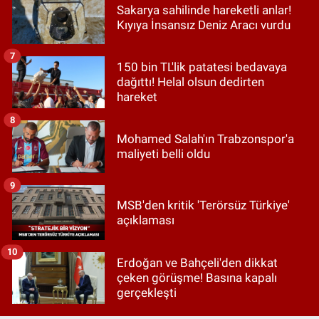
Sakarya sahilinde hareketli anlar!
Kıyıya İnsansız Deniz Aracı vurdu
7
150 bin TL'lik patatesi bedavaya
dağıttı! Helal olsun dedirten
hareket
8
Mohamed Salah'ın Trabzonspor'a
maliyeti belli oldu
9
MSB'den kritik 'Terörsüz Türkiye'
açıklaması
10
Erdoğan ve Bahçeli'den dikkat
çeken görüşme! Basına kapalı
gerçekleşti