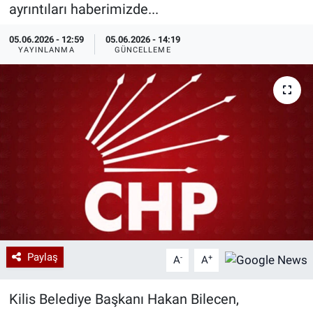
ayrıntıları haberimizde...
Özel Haberler
Dünya
Haber Arşivi
05.06.2026 - 12:59
05.06.2026 - 14:19
YAYINLANMA
GÜNCELLEME
Yazarlar
Medya
Özel Haberler
Kadın
Erişim Bilgileri
Sağlık
Teknoloji
Paylaş
-
+
A
A
Ramazan
Kilis Belediye Başkanı Hakan Bilecen,