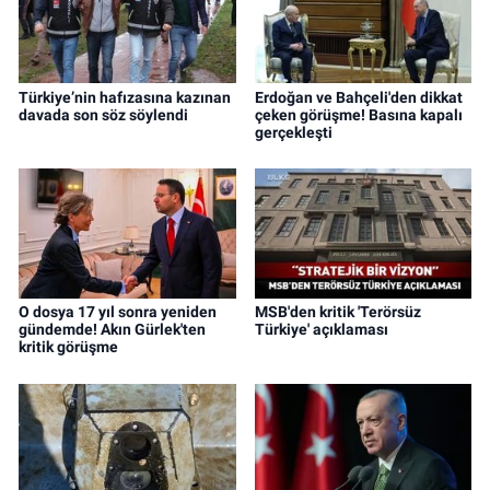
Türkiye’nin hafızasına kazınan
Erdoğan ve Bahçeli'den dikkat
davada son söz söylendi
çeken görüşme! Basına kapalı
gerçekleşti
O dosya 17 yıl sonra yeniden
MSB'den kritik 'Terörsüz
gündemde! Akın Gürlek'ten
Türkiye' açıklaması
kritik görüşme