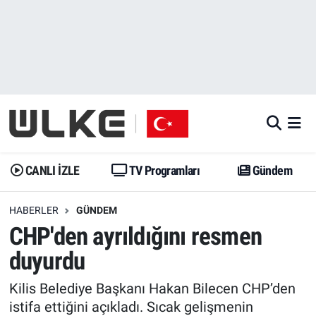
CANLI İZLE
CANLI YAYIN
Nöbetçi Eczaneler
TV Programları
TV Programları
Hava Durumu
Gündem
Gündem
İstanbul Namaz Vakitleri
Dünya
Trend
Trafik Durumu
CANLI İZLE
TV Programları
Gündem
Spor
Yaşam
Süper Lig Puan Durumu ve Fikstür
HABERLER
GÜNDEM
CHP'den ayrıldığını resmen
Erişim Bilgileri
Erişim Bilgileri
Erişim Bilgileri
duyurdu
Ekonomi
Spor
Tüm Manşetler
Kilis Belediye Başkanı Hakan Bilecen CHP’den
Trend
Ekonomi
Son Dakika Haberleri
istifa ettiğini açıkladı. Sıcak gelişmenin