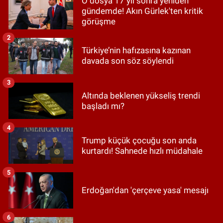
O dosya 17 yıl sonra yeniden
gündemde! Akın Gürlek'ten kritik
görüşme
2
Türkiye’nin hafızasına kazınan
davada son söz söylendi
3
Altında beklenen yükseliş trendi
başladı mı?
4
Trump küçük çocuğu son anda
kurtardı! Sahnede hızlı müdahale
5
Erdoğan'dan 'çerçeve yasa' mesajı
6