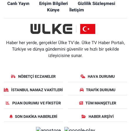
Canlı Yayın
Erişim Bilgileri
Gizlilik Sözleşmesi
Künye
İletişim
Haber her yerde, gerçekler Ülke TV'de. Ülke TV Haber Portalı,
Türkiye ve dünya gündemini güvenilir ve hızlı bir şekilde
izleyicisine sunar.
NÖBETÇI ECZANELER
HAVA DURUMU
İSTANBUL NAMAZ VAKITLERI
TRAFIK DURUMU
PUAN DURUMU VE FIKSTÜR
TÜM MANŞETLER
SON DAKIKA HABERLERI
HABER ARŞIVI