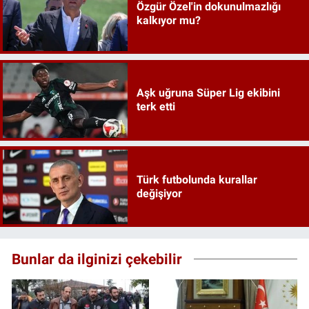
Özgür Özel'in dokunulmazlığı
kalkıyor mu?
Aşk uğruna Süper Lig ekibini
terk etti
Türk futbolunda kurallar
değişiyor
Bunlar da ilginizi çekebilir