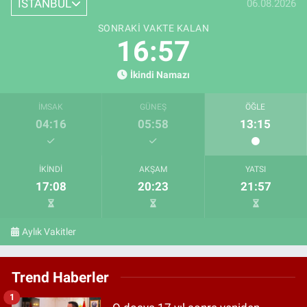
İSTANBUL
06.08.2026
SONRAKI VAKTE KALAN
16:56
İkindi Namazı
İMSAK
GÜNEŞ
ÖĞLE
04:16
05:58
13:15
İKINDI
AKŞAM
YATSI
17:08
20:23
21:57
Aylık Vakitler
Trend Haberler
1