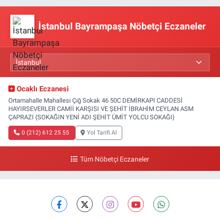
İstanbul Bayrampaşa Nöbetçi Eczaneler
Ocaklı Eczanesi
Ortamahalle Mahallesi Çığ Sokak 46 50C DEMİRKAPI CADDESİ
HAYIRSEVERLER CAMİİ KARŞISI VE ŞEHİT İBRAHİM CEYLAN ASM
ÇAPRAZI (SOKAĞIN YENİ ADI ŞEHİT ÜMİT YOLCU SOKAĞI)
0 (212) 612 25 55
Yol Tarifi Al
Tüm Nöbetçi Eczaneler