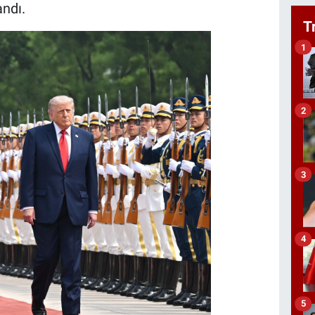
andı.
T
1
2
3
4
5