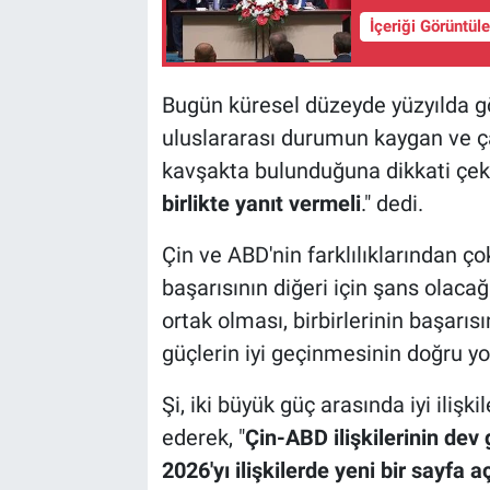
İçeriği Görüntül
Bugün küresel düzeyde yüzyılda g
uluslararası durumun kaygan ve çal
kavşakta bulunduğuna dikkati çeke
birlikte yanıt vermeli
." dedi.
Çin ve ABD'nin farklılıklarından ço
başarısının diğeri için şans olacağı
ortak olması, birbirlerinin başarı
güçlerin iyi geçinmesinin doğru yo
Şi, iki büyük güç arasında iyi iliş
ederek, "
Çin-ABD ilişkilerinin dev
2026'yı ilişkilerde yeni bir sayfa 