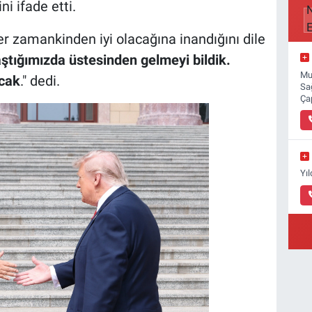
ni ifade etti.
her zamankinden iyi olacağına inandığını dile
aştığımızda üstesinden gelmeyi bildik.
Mu
acak
." dedi.
Sa
Ça
Yı