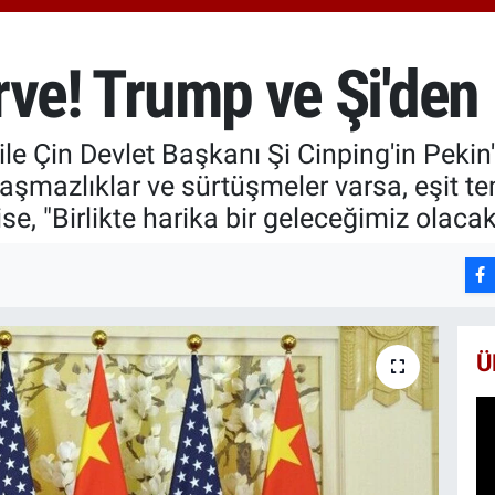
666
Bİ
13.
irve! Trump ve Şi'den
BI
64.
 Çin Devlet Başkanı Şi Cinping'in Pekin'de
nlaşmazlıklar ve sürtüşmeler varsa, eşit t
se, "Birlikte harika bir geleceğimiz olacak
Ü