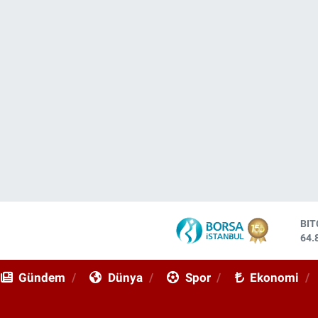
DO
47,
EU
55,
Gündem
Dünya
Spor
Ekonomi
ST
64,
GR