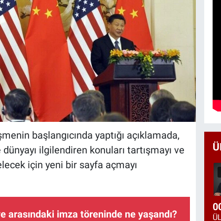
üşmenin başlangıcında yaptığı açıklamada,
Ü
 dünyayı ilgilendiren konuları tartışmayı ve
gelecek için yeni bir sayfa açmayı
0
iye arasındaki imza töreninde ne yaşandı?