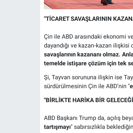
"TİCARET SAVAŞLARININ KAZAN
Çin ile ABD arasındaki ekonomi ve 
dayandığı ve kazan-kazan ilişkisi o
savaşlarının kazananı olmaz. Anla
temelde istişare çözüm için tek s
Şi, Tayvan sorununa ilişkin ise Tay
sürdürülmesinin Çin ile ABD’nin "
e
"BİRLİKTE HARİKA BİR GELECEĞ
ABD Başkanı Trump da, açılış beya
tartışmayı
" sabırsızlıkla beklediği