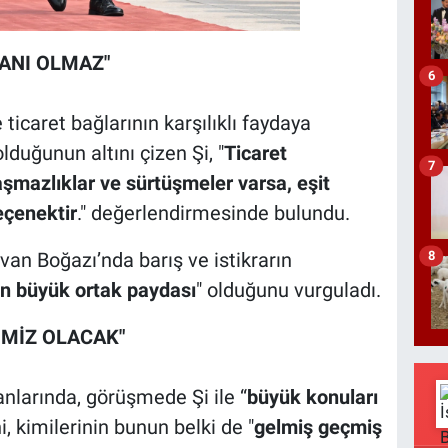
ANI OLMAZ"
6
ticaret bağlarının karşılıklı faydaya
lduğunun altını çizen Şi, "
Ticaret
7
şmazlıklar ve sürtüşmeler varsa, eşit
eçenektir
." değerlendirmesinde bulundu.
8
van Boğazı’nda barış ve istikrarın
n büyük ortak paydası
" olduğunu vurguladı.
İMİZ OLACAK"
nlarında, görüşmede Şi ile “
büyük konuları
ni, kimilerinin bunun belki de "
gelmiş geçmiş