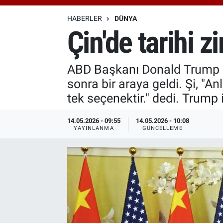
Özel Haberler
Dünya
Haber Arşivi
HABERLER
DÜNYA
Çin'de tarihi z
Yazarlar
Medya
ABD Başkanı Donald Trump ile
Özel Haberler
sonra bir araya geldi. Şi, "A
Kadın
tek seçenektir." dedi. Trump i
Erişim Bilgileri
14.05.2026 - 09:55
14.05.2026 - 10:08
YAYINLANMA
GÜNCELLEME
Sağlık
Teknoloji
Ramazan