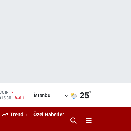
°
LAR
25
İstanbul
7436
%0.18
RO
2510
%0.32
Trend
Özel Haberler
ERLİN
4811
%0.38
AM ALTIN