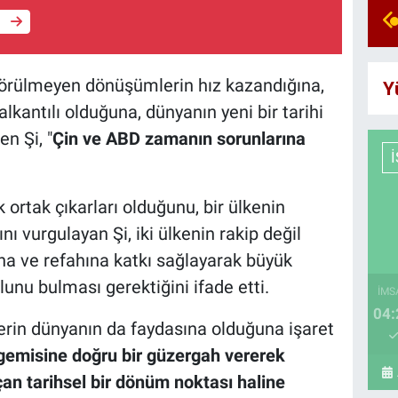
e
örülmeyen dönüşümlerin hız kazandığına,
Y
kantılı olduğuna, dünyanın yeni bir tarihi
n Şi, "
Çin ve ABD zamanın sorunlarına
k ortak çıkarları olduğunu, bir ülkenin
nı vurgulayan Şi, iki ülkenin rakip değil
sına ve refahına katkı sağlayarak büyük
lunu bulması gerektiğini ifade etti.
İMS
04:
kilerin dünyanın da faydasına olduğuna işaret
 gemisine doğru bir güzergah vererek
açan tarihsel bir dönüm noktası haline