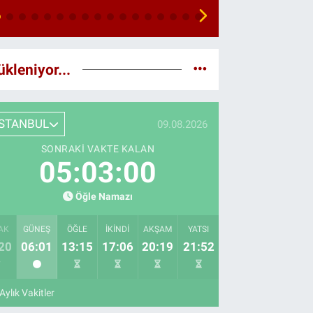
ükleniyor...
İSTANBUL
09.08.2026
SONRAKI VAKTE KALAN
05:02:58
Öğle Namazı
AK
GÜNEŞ
ÖĞLE
İKINDI
AKŞAM
YATSI
20
06:01
13:15
17:06
20:19
21:52
Aylık Vakitler