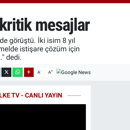
0.55
%0
ST100
779
%-14
 kritik mesajlar
TCOIN
815,30
%-0.1
 görüştü. İki isim 8 yıl
emelde istişare çözüm için
." dedi.
-
+
A
A
LKE TV - CANLI YAYIN