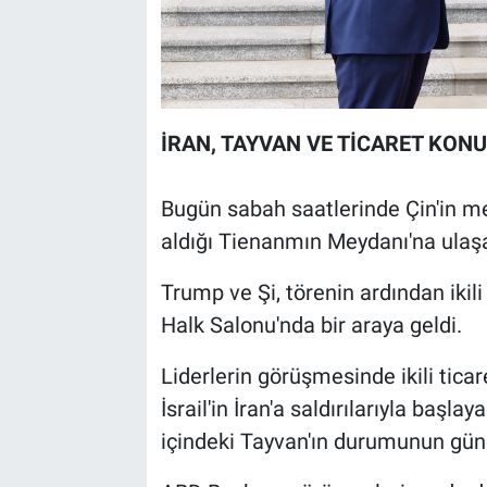
İRAN, TAYVAN VE TİCARET KON
Bugün sabah saatlerinde Çin'in me
aldığı Tienanmın Meydanı'na ulaşa
Trump ve Şi, törenin ardından ikil
Halk Salonu'nda bir araya geldi.
Liderlerin görüşmesinde ikili tica
İsrail'in İran'a saldırılarıyla başla
içindeki Tayvan'ın durumunun gü