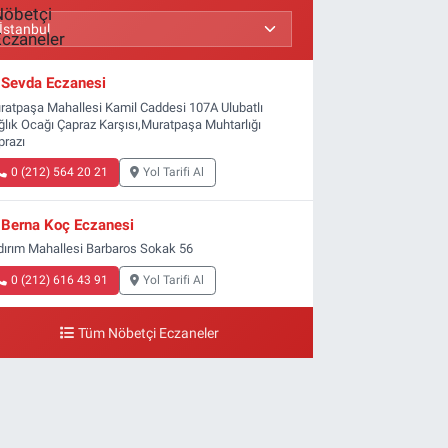
Sevda Eczanesi
ratpaşa Mahallesi Kamil Caddesi 107A Ulubatlı
ğlık Ocağı Çapraz Karşısı,Muratpaşa Muhtarlığı
prazı
0 (212) 564 20 21
Yol Tarifi Al
Berna Koç Eczanesi
ldırım Mahallesi Barbaros Sokak 56
0 (212) 616 43 91
Yol Tarifi Al
Tüm Nöbetçi Eczaneler