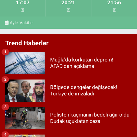
17:07
20:21
21:56
Aylık Vakitler
Trend Haberler
1
Muğla'da korkutan deprem!
AFAD'dan açıklama
2
Bölgede dengeler değişecek!
Türkiye de imzaladı
3
Polisten kaçmanın bedeli ağır oldu!
Dudak uçuklatan ceza
4