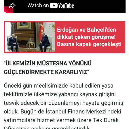
Erdoğan ve Bahçeli'den
dikkat çeken görüşme!
Basına kapalı gerçekleşti
"ÜLKEMİZİN MÜSTESNA YÖNÜNÜ
GÜÇLENDİRMEKTE KARARLIYIZ"
Önceki gün meclisimizde kabul edilen yasa
teklifimizle ülkemize yabancı kaynak girişini
teşvik edecek bir düzenlemeyi hayata geçirmiş
olduk. Bugün de İstanbul Finans Merkezi'ndeki
yatırımcılara hizmet vermek üzere Tek Durak
Ofisimizin açılışını gerçekleştirdik.