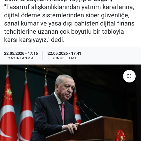
"Tasarruf alışkanlıklarından yatırım kararlarına,
Özel Haberler
Dünya
Haber Arşivi
dijital ödeme sistemlerinden siber güvenliğe,
sanal kumar ve yasa dışı bahisten dijital finans
Yazarlar
Medya
tehditlerine uzanan çok boyutlu bir tabloyla
karşı karşıyayız." dedi.
Özel Haberler
22.05.2026 - 17:16
22.05.2026 - 17:41
YAYINLANMA
GÜNCELLEME
Kadın
Erişim Bilgileri
Sağlık
Teknoloji
Ramazan