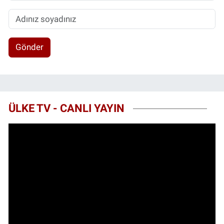
Gönder
ÜLKE TV - CANLI YAYIN