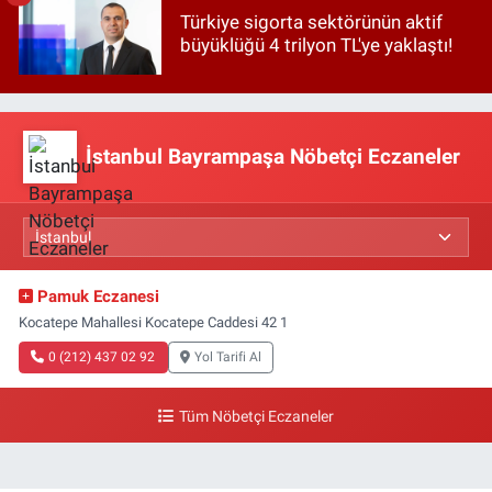
Türkiye sigorta sektörünün aktif
büyüklüğü 4 trilyon TL'ye yaklaştı!
İstanbul Bayrampaşa Nöbetçi Eczaneler
Pamuk Eczanesi
Kocatepe Mahallesi Kocatepe Caddesi 42 1
0 (212) 437 02 92
Yol Tarifi Al
Tüm Nöbetçi Eczaneler