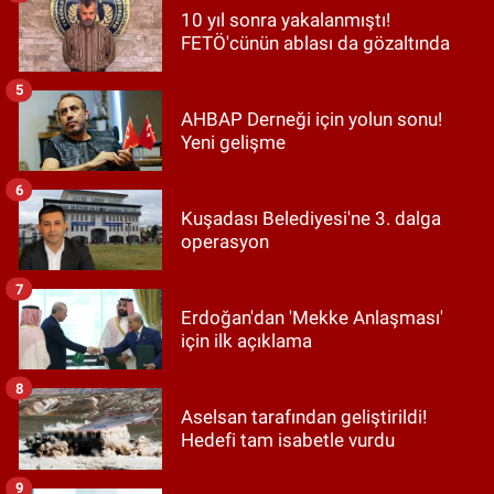
10 yıl sonra yakalanmıştı!
FETÖ'cünün ablası da gözaltında
5
AHBAP Derneği için yolun sonu!
Yeni gelişme
6
Kuşadası Belediyesi'ne 3. dalga
operasyon
7
Erdoğan'dan 'Mekke Anlaşması'
için ilk açıklama
8
Aselsan tarafından geliştirildi!
Hedefi tam isabetle vurdu
9