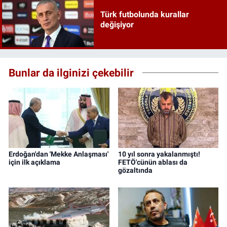
Türk futbolunda kurallar
değişiyor
Bunlar da ilginizi çekebilir
Erdoğan'dan 'Mekke Anlaşması'
10 yıl sonra yakalanmıştı!
için ilk açıklama
FETÖ'cünün ablası da
gözaltında