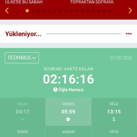
ÜLKE'DE BU SABAH
TOPRAKTAN SOFRAYA
Yükleniyor...
İSTANBUL
07.08.2026
SONRAKI VAKTE KALAN
02:16:15
Öğle Namazı
İMSAK
GÜNEŞ
ÖĞLE
04:17
05:59
13:15
İKINDI
AKŞAM
YATSI