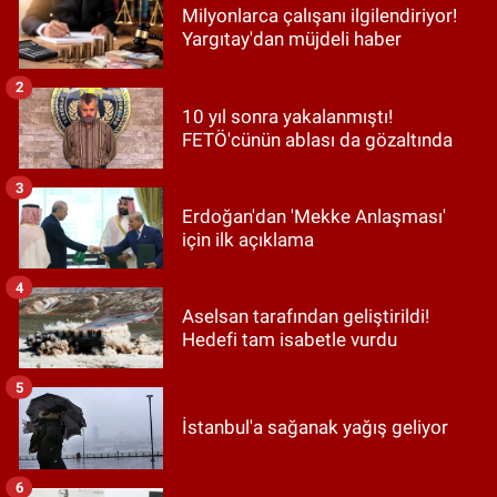
Milyonlarca çalışanı ilgilendiriyor!
Yargıtay'dan müjdeli haber
2
10 yıl sonra yakalanmıştı!
FETÖ'cünün ablası da gözaltında
3
Erdoğan'dan 'Mekke Anlaşması'
için ilk açıklama
4
Aselsan tarafından geliştirildi!
Hedefi tam isabetle vurdu
5
İstanbul'a sağanak yağış geliyor
6