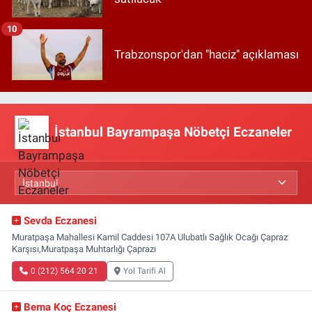
10
Trabzonspor'dan "haciz" açıklaması
İstanbul Bayrampaşa Nöbetçi Eczaneler
Sevda Eczanesi
Muratpaşa Mahallesi Kamil Caddesi 107A Ulubatlı Sağlık Ocağı Çapraz
Karşısı,Muratpaşa Muhtarlığı Çaprazı
0 (212) 564 20 21
Yol Tarifi Al
Berna Koç Eczanesi