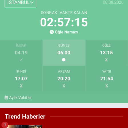
İSTANBUL
08.08.2026
SONRAKI VAKTE KALAN
02:57:14
Öğle Namazı
İMSAK
GÜNEŞ
ÖĞLE
04:19
06:00
13:15
İKINDI
AKŞAM
YATSI
17:07
20:20
21:54
Aylık Vakitler
Trend Haberler
1