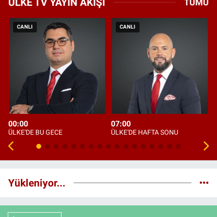
ÜLKE TV YAYIN AKIŞI
TÜMÜ
CANLI
CANLI
00:00
07:00
ÜLKE'DE BU GECE
ÜLKE'DE HAFTA SONU
Yükleniyor...