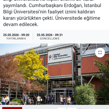
yayımlandı. Cumhurbaşkanı Erdoğan, İstanbul
Özel Haberler
Dünya
Haber Arşivi
Bilgi Üniversitesi'nin faaliyet iznini kaldıran
kararı yürürlükten çekti. Üniversitede eğitime
Yazarlar
Medya
devam edilecek.
Özel Haberler
25.05.2026 - 09:20
25.05.2026 - 09:31
YAYINLANMA
GÜNCELLEME
Kadın
Erişim Bilgileri
Sağlık
Teknoloji
Ramazan