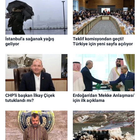
İstanbul'a sağanak yağış
Teklif komisyondan geçti!
geliyor
Türkiye için yeni sayfa açılıyor
CHP'li başkan İlkay Çiçek
Erdoğan'dan 'Mekke Anlaşması'
tutuklandı mı?
için ilk açıklama