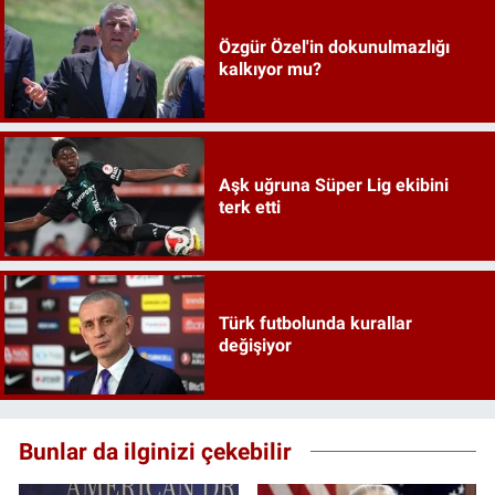
Özgür Özel'in dokunulmazlığı
kalkıyor mu?
Aşk uğruna Süper Lig ekibini
terk etti
Türk futbolunda kurallar
değişiyor
Bunlar da ilginizi çekebilir