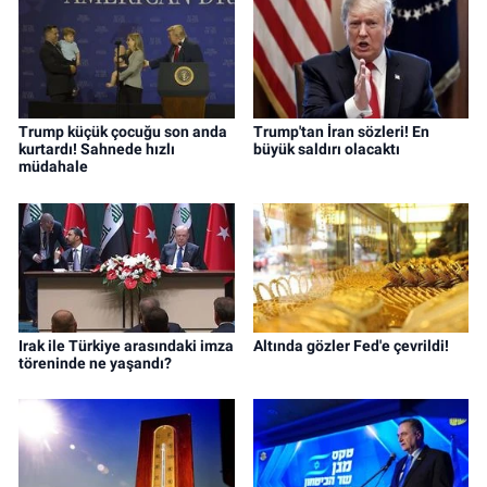
Trump küçük çocuğu son anda
Trump'tan İran sözleri! En
kurtardı! Sahnede hızlı
büyük saldırı olacaktı
müdahale
Irak ile Türkiye arasındaki imza
Altında gözler Fed'e çevrildi!
töreninde ne yaşandı?