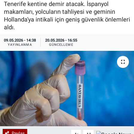
Tenerife kentine demir atacak. İspanyol
Özel Haberler
Dünya
Haber Arşivi
makamları, yolcuların tahliyesi ve geminin
Hollanda'ya intikali için geniş güvenlik önlemleri
Yazarlar
Medya
aldı.
09.05.2026 - 14:38
20.05.2026 - 16:55
Özel Haberler
YAYINLANMA
GÜNCELLEME
Kadın
Erişim Bilgileri
Sağlık
Teknoloji
Ramazan
Paylaş
-
+