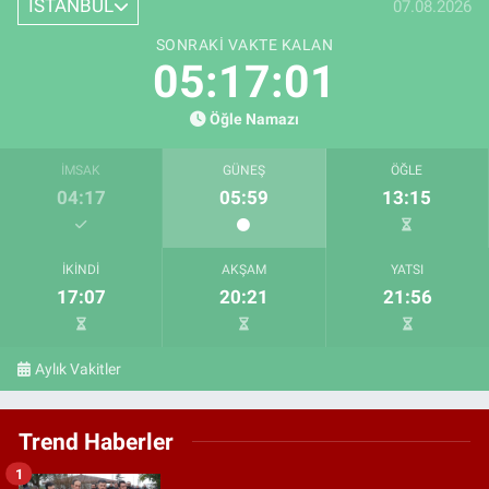
İSTANBUL
07.08.2026
SONRAKI VAKTE KALAN
05:17:01
Öğle Namazı
İMSAK
GÜNEŞ
ÖĞLE
04:17
05:59
13:15
İKINDI
AKŞAM
YATSI
17:07
20:21
21:56
Aylık Vakitler
Trend Haberler
1