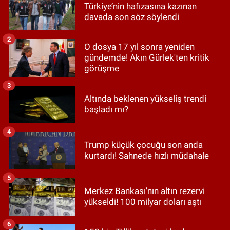
Türkiye’nin hafızasına kazınan
davada son söz söylendi
2
O dosya 17 yıl sonra yeniden
gündemde! Akın Gürlek'ten kritik
görüşme
3
Altında beklenen yükseliş trendi
başladı mı?
4
Trump küçük çocuğu son anda
kurtardı! Sahnede hızlı müdahale
5
Merkez Bankası'nın altın rezervi
yükseldi! 100 milyar doları aştı
6