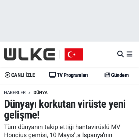
CANLI İZLE
CANLI YAYIN
Nöbetçi Eczaneler
TV Programları
TV Programları
Hava Durumu
Gündem
Gündem
İstanbul Namaz Vakitleri
Dünya
Trend
Trafik Durumu
CANLI İZLE
TV Programları
Gündem
Spor
Yaşam
Süper Lig Puan Durumu ve Fikstür
HABERLER
DÜNYA
Dünyayı korkutan virüste yeni
Erişim Bilgileri
Erişim Bilgileri
Erişim Bilgileri
gelişme!
Ekonomi
Spor
Tüm Manşetler
Tüm dünyanın takip ettiği hantavirüslü MV
Trend
Ekonomi
Son Dakika Haberleri
Hondius gemisi, 10 Mayıs'ta İspanya'nın