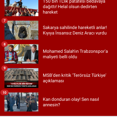
150 bin TL'lik patatesi bedavaya
dağıttı! Helal olsun dedirten
hareket
7
Sakarya sahilinde hareketli anlar!
Kıyıya İnsansız Deniz Aracı vurdu
8
Mohamed Salah'ın Trabzonspor'a
maliyeti belli oldu
9
MSB'den kritik 'Terörsüz Türkiye'
açıklaması
10
Kan donduran olay! Sen nasıl
annesin?