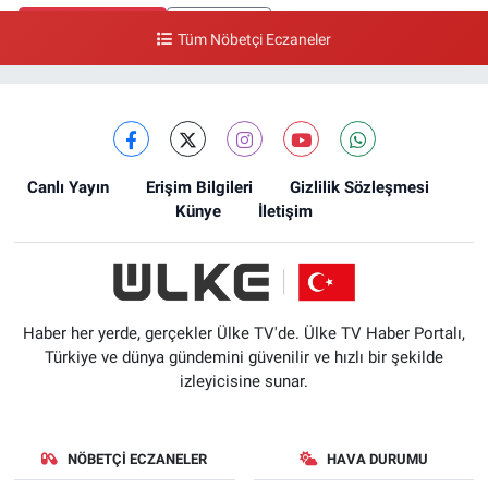
0 (212) 613 41 57
Yol Tarifi Al
Tüm Nöbetçi Eczaneler
Ellinci Yıl Eczanesi
Yıldırım Mahallesi, Mostar Sokak No:4 A Yıldırım Bayrampaşa İstanbul
0 (212) 640 11 57
Yol Tarifi Al
Canlı Yayın
Erişim Bilgileri
Gizlilik Sözleşmesi
Künye
İletişim
Haber her yerde, gerçekler Ülke TV'de. Ülke TV Haber Portalı,
Türkiye ve dünya gündemini güvenilir ve hızlı bir şekilde
izleyicisine sunar.
NÖBETÇI ECZANELER
HAVA DURUMU