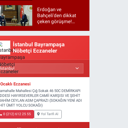
Erdoğan ve
Bahçeli'den dikkat
çeken görüşme!
Basına kapalı
gerçekleşti
İstanbul Bayrampaşa
Nöbetçi Eczaneler
Ocaklı Eczanesi
tamahalle Mahallesi Çığ Sokak 46 50C DEMİRKAPI
DDESİ HAYIRSEVERLER CAMİİ KARŞISI VE ŞEHİT
RAHİM CEYLAN ASM ÇAPRAZI (SOKAĞIN YENİ ADI
HİT ÜMİT YOLCU SOKAĞI)
0 (212) 612 25 55
Yol Tarifi Al