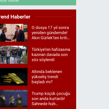
Aylık Vakitler
rend Haberler
O dosya 17 yıl sonra
yeniden gündemde!
Akın Gürlek'ten kritik
görüşme
Türkiye’nin hafızasına
kazınan davada son
söz söylendi
Altında beklenen
yükseliş trendi
başladı mı?
Trump küçük çocuğu
son anda kurtardı!
Sahnede hızlı
müdahale