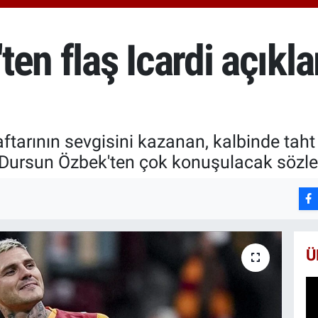
6510
BİS
13.7
en flaş Icardi açıkla
BIT
64.2
tarının sevgisini kazanan, kalbinde taht k
Dursun Özbek'ten çok konuşulacak sözler
Ü