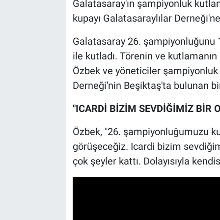
Galatasaray'ın şampiyonluk kutl
kupayı Galatasaraylılar Derneği'ne 
Galatasaray 26. şampiyonluğunu 
ile kutladı. Törenin ve kutlamanı
Özbek ve yöneticiler şampiyonluk 
Derneği'nin Beşiktaş'ta bulunan bi
"ICARDİ BİZİM SEVDİĞİMİZ Bİ
Özbek, "26. şampiyonluğumuzu kutl
görüşeceğiz. Icardi bizim sevdiğ
çok şeyler kattı. Dolayısıyla kendi