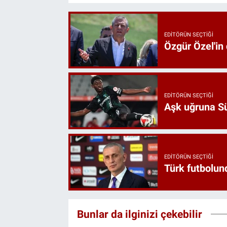
EDITÖRÜN SEÇTIĞI
Özgür Özel'in
EDITÖRÜN SEÇTIĞI
Aşk uğruna Süp
EDITÖRÜN SEÇTIĞI
Türk futbolund
Bunlar da ilginizi çekebilir