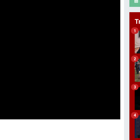
T
1
2
3
4