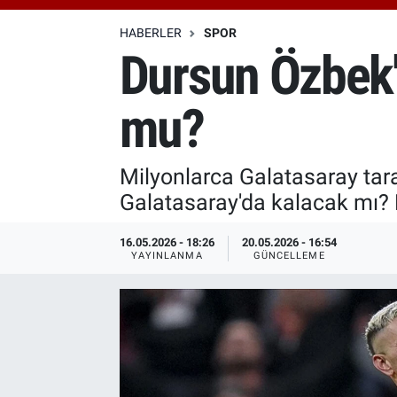
Özel Haberler
Dünya
Haber Arşivi
HABERLER
SPOR
Dursun Özbek't
Yazarlar
Medya
mu?
Özel Haberler
Kadın
Milyonlarca Galatasaray taraf
Galatasaray'da kalacak mı? 
Erişim Bilgileri
16.05.2026 - 18:26
20.05.2026 - 16:54
Sağlık
YAYINLANMA
GÜNCELLEME
Teknoloji
Ramazan