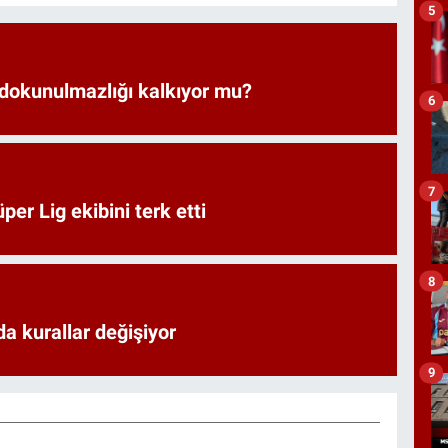
5
 dokunulmazlığı kalkıyor mu?
6
7
er Lig ekibini terk etti
8
a kurallar değişiyor
9