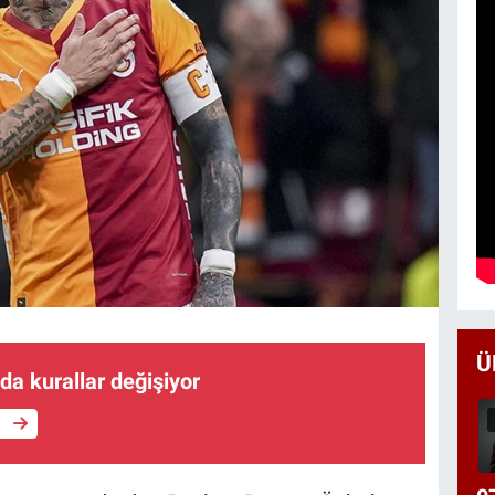
Ü
da kurallar değişiyor
e