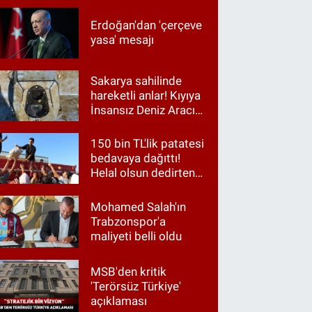
Erdoğan'dan 'çerçeve
yasa' mesajı
Sakarya sahilinde
hareketli anlar! Kıyıya
İnsansız Deniz Aracı
vurdu
150 bin TL'lik patatesi
bedavaya dağıttı!
Helal olsun dedirten
hareket
Mohamed Salah'ın
Trabzonspor'a
maliyeti belli oldu
MSB'den kritik
'Terörsüz Türkiye'
açıklaması