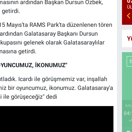
0
amasının ardından Başkan Dursun Özbek,
getirdi.
15 Mayıs'ta RAMS Park'ta düzenlenen tören
n ardından Galatasaray Başkanı Dursun
Y
kupasını gelenek olarak Galatasaraylılar
nasına getirdi.
R OYUNCUMUZ, İKONUMUZ"
adık. Icardı ile görüşmemiz var, inşallah
imiz bir oyuncumuz, ikonumuz. Galatasaray'a
si ile görüşeceğiz" dedi
İMS
04: