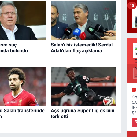
10
ırım suç
Salah'ı biz istemedik! Serdal
unda bulundu
Adalı'dan flaş açıklama
Or
CA
İB
Salah transferinde
Aşk uğruna Süper Lig ekibini
ŞE
n
terk etti