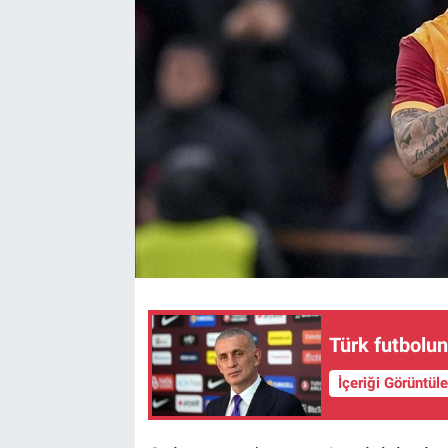
Türk futbolun
İçeriği Görüntül