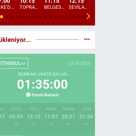
7:00
10:15
11:15
12:15
13:00
13:45
ÜLKE'DE BU SABAH
TOPRAKTAN SOFRAYA
BELGESEL: "ÜLKE'NİN ALIN TERİ"
SEVİLAY SUNGUR İLE ELİMİN BEREKETİ
ÖĞLE AJANSI
ÜLKE'DEN HABE
ükleniyor...
İSTANBUL
07.08.2026
SONRAKI VAKTE KALAN
01:34:59
İmsak Namazı
AK
GÜNEŞ
ÖĞLE
İKINDI
AKŞAM
YATSI
17
05:59
13:15
17:07
20:21
21:56