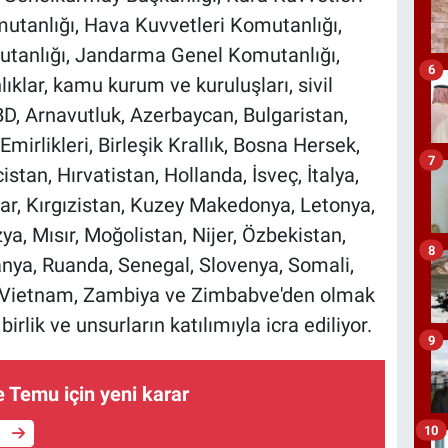
utanlığı, Hava Kuvvetleri Komutanlığı,
tanlığı, Jandarma Genel Komutanlığı,
6
ıklar, kamu kurum ve kuruluşları, sivil
BD, Arnavutluk, Azerbaycan, Bulgaristan,
mirlikleri, Birleşik Krallık, Bosna Hersek,
7
stan, Hırvatistan, Hollanda, İsveç, İtalya,
ar, Kırgızistan, Kuzey Makedonya, Letonya,
ya, Mısır, Moğolistan, Nijer, Özbekistan,
8
nya, Ruanda, Senegal, Slovenya, Somali,
, Vietnam, Zambiya ve Zimbabve'den olmak
rlik ve unsurların katılımıyla icra ediliyor.
9
e Temu için yeni karar
10
e