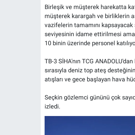
Birleşik ve müşterek harekatta katı
müşterek karargah ve birliklerin as
vazifelerin tamamını kapsayacak şe
seviyesinin idame ettirilmesi am
10 binin üzerinde personel katılıyo
TB-3 SİHA'nın TCG ANADOLU'dan ka
sırasıyla deniz top ateş desteğin
atışları ve gece başlayan hava hü
Seçkin gözlemci gününü çok sayıda
izledi.