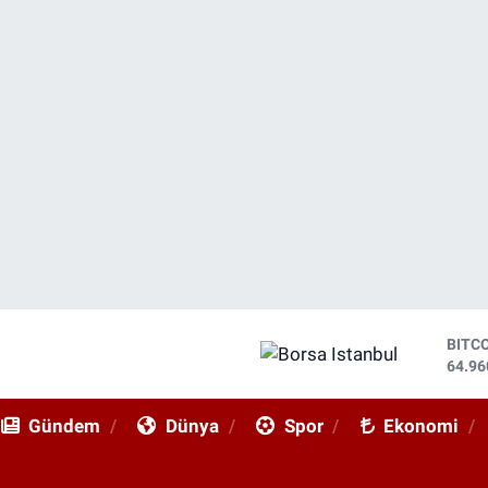
BITC
64.96
DOL
47,74
Gündem
Dünya
Spor
Ekonomi
EUR
55,25
STER