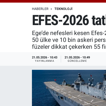
Özel Haberler
Dünya
Haber Arşivi
HABERLER
TEKNOLOJI
EFES-2026 tat
Yazarlar
Medya
Ege’de nefesleri kesen Efes
Özel Haberler
50 ülke ve 10 bin askeri perso
Kadın
füzeler dikkat çekerken 55 fir
Erişim Bilgileri
21.05.2026 - 10:43
21.05.2026 - 10:49
YAYINLANMA
GÜNCELLEME
Sağlık
Teknoloji
Ramazan