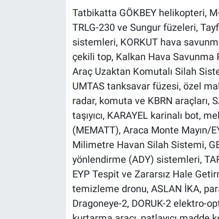
Tatbikatta GÖKBEY helikopteri, M-
TRLG-230 ve Sungur füzeleri, Tay
sistemleri, KORKUT hava savunma
çekili top, Kalkan Hava Savunma Ra
Araç Uzaktan Komutalı Silah Sist
UMTAS tanksavar füzesi, özel maksa
radar, komuta ve KBRN araçları, SA
taşıyıcı, KARAYEL karinalı bot, m
(MEMATT), Araca Monte Mayın/E
Milimetre Havan Silah Sistemi, GE
yönlendirme (ADY) sistemleri, TAR
EYP Tespit ve Zararsız Hale Getirm
temizleme dronu, ASLAN İKA, para
Dragoneye-2, DORUK-2 elektro-opt
kurtarma aracı, patlayıcı madde ke