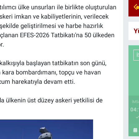
lımcı ülke unsurları ile birlikte oluşturulan
keri imkan ve kabiliyetlerinin, verilecek
kilde geliştirilmesi ve harbe hazırlık
Y
açlanan EFES-2026 Tatbikatı'na 50 ülkeden
r.
lkışıyla başlayan tatbikatın son günü,
in kara bombardımanı, topçu ve havan
cum harekatıyla devam etti.
 ülkenin üst düzey askeri yetkilisi de
İMS
04: