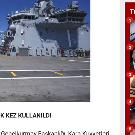
T
1
2
3
4
LK KEZ KULLANILDI
5
, Genelkurmay Başkanlığı, Kara Kuvvetleri