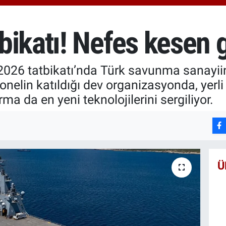
64,48
GRAM
6660.
bikatı! Nefes kesen 
BİST
13.77
-2026 tatbikatı’nda Türk savunma sanayii
nelin katıldığı dev organizasyonda, yerli v
ma da en yeni teknolojilerini sergiliyor.
Ü