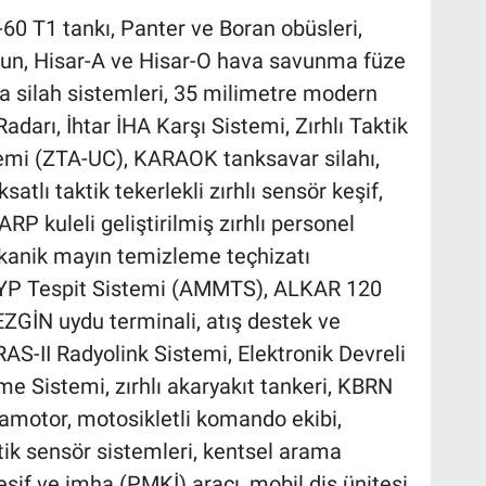
60 T1 tankı, Panter ve Boran obüsleri,
fun, Hisar-A ve Hisar-O hava savunma füze
 silah sistemleri, 35 milimetre modern
darı, İhtar İHA Karşı Sistemi, Zırhlı Taktik
emi (ZTA-UC), KARAOK tanksavar silahı,
tlı taktik tekerlekli zırhlı sensör keşif,
RP kuleli geliştirilmiş zırhlı personel
ekanik mayın temizleme teçhizatı
YP Tespit Sistemi (AMMTS), ALKAR 120
ZGİN uydu terminali, atış destek ve
AS-II Radyolink Sistemi, Elektronik Devreli
e Sistemi, zırhlı akaryakıt tankeri, KBRN
motor, motosikletli komando ekibi,
ik sensör sistemleri, kentsel arama
şif ve imha (PMKİ) aracı, mobil diş ünitesi,