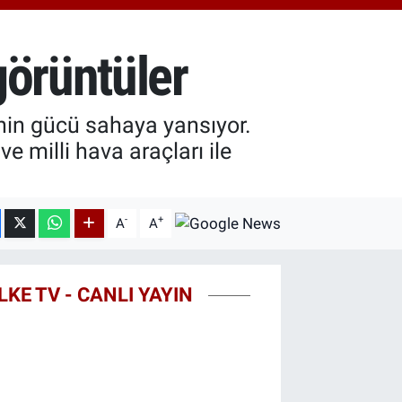
11
%0.38
 ALTIN
55
%0.03
görüntüler
100
9
%-14
nin gücü sahaya yansıyor.
e milli hava araçları ile
-
+
A
A
LKE TV - CANLI YAYIN