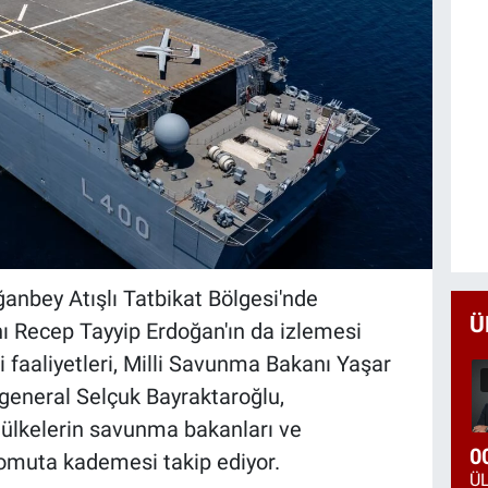
ğanbey Atışlı Tatbikat Bölgesi'nde
Ü
ı Recep Tayyip Erdoğan'ın da izlemesi
 faaliyetleri, Milli Savunma Bakanı Yaşar
general Selçuk Bayraktaroğlu,
 ülkelerin savunma bakanları ve
0
omuta kademesi takip ediyor.