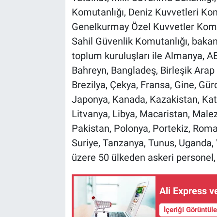
Komutanlığı, Deniz Kuvvetleri Kom
Genelkurmay Özel Kuvvetler Komu
Sahil Güvenlik Komutanlığı, bakanl
toplum kuruluşları ile Almanya, A
Bahreyn, Bangladeş, Birleşik Arap E
Brezilya, Çekya, Fransa, Gine, Gürci
Japonya, Kanada, Kazakistan, Kat
Litvanya, Libya, Macaristan, Malez
Pakistan, Polonya, Portekiz, Roma
Suriye, Tanzanya, Tunus, Uganda
üzere 50 ülkeden askeri personel, bi
Ali Express v
İçeriği Görüntül