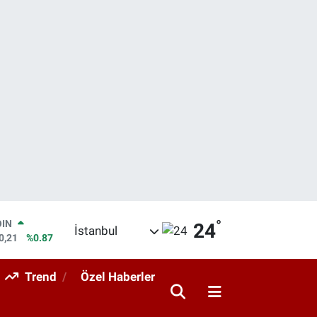
°
OIN
24
İstanbul
0,21
%0.87
AR
36
%0.18
Trend
Özel Haberler
O
10
%0.32
LİN