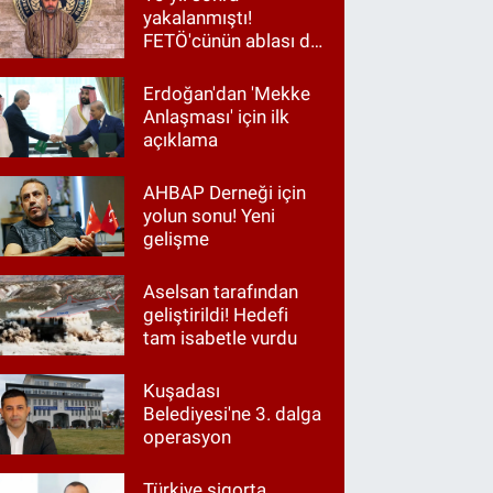
yakalanmıştı!
FETÖ'cünün ablası da
gözaltında
Erdoğan'dan 'Mekke
Anlaşması' için ilk
açıklama
AHBAP Derneği için
yolun sonu! Yeni
gelişme
Aselsan tarafından
geliştirildi! Hedefi
tam isabetle vurdu
Kuşadası
Belediyesi'ne 3. dalga
operasyon
Türkiye sigorta