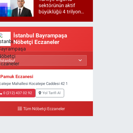
sektörünün aktif
büyüklüğü 4 trilyon
TL'ye yaklaştı!
İstanbul Bayrampaşa
Nöbetçi Eczaneler
Pamuk Eczanesi
catepe Mahallesi Kocatepe Caddesi 42 1
0 (212) 437 02 92
Yol Tarifi Al
Tüm Nöbetçi Eczaneler