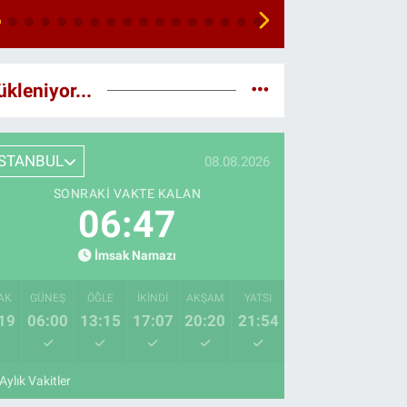
ükleniyor...
İSTANBUL
08.08.2026
SONRAKI VAKTE KALAN
06:45
İmsak Namazı
AK
GÜNEŞ
ÖĞLE
İKINDI
AKŞAM
YATSI
19
06:00
13:15
17:07
20:20
21:54
Aylık Vakitler