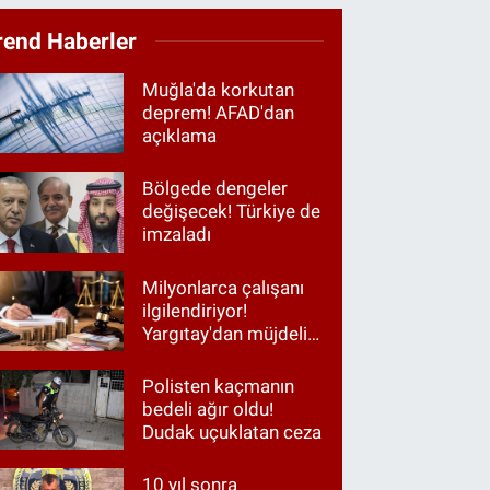
rend Haberler
Muğla'da korkutan
deprem! AFAD'dan
açıklama
Bölgede dengeler
değişecek! Türkiye de
imzaladı
Milyonlarca çalışanı
ilgilendiriyor!
Yargıtay'dan müjdeli
haber
Polisten kaçmanın
bedeli ağır oldu!
Dudak uçuklatan ceza
10 yıl sonra