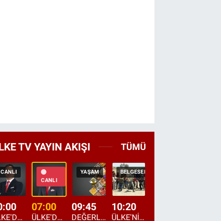
LKE TV YAYIN AKIŞI
TÜMÜ
CANLI
YAŞAM
BELGESEL
TEKRAR
HABER
CANLI
0:00
07:00
09:45
10:20
11:15
12:20
ÜLKE'DE BU GECE
ÜLKE'DE HAFTA SONU
DEĞERLERİN DAVETİ
ÜLKE'NİN ÇOCUKLARI
YOL HİKAYESİ
DÜNYANIN GÜNDE