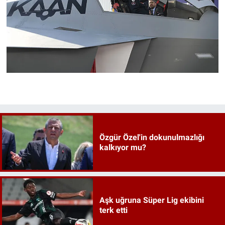
Özgür Özel'in dokunulmazlığı
kalkıyor mu?
Aşk uğruna Süper Lig ekibini
terk etti