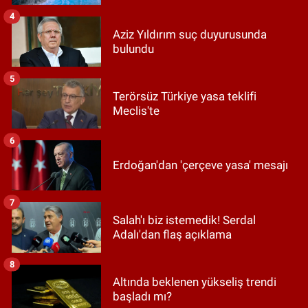
4
Aziz Yıldırım suç duyurusunda
bulundu
5
Terörsüz Türkiye yasa teklifi
Meclis'te
6
Erdoğan'dan 'çerçeve yasa' mesajı
7
Salah'ı biz istemedik! Serdal
Adalı'dan flaş açıklama
8
Altında beklenen yükseliş trendi
başladı mı?