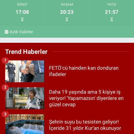
İKINDI
AKŞAM
YATSI
17:08
20:23
21:57
Aylık Vakitler
Trend Haberler
1
FETÖ'cü hainden kan donduran
ifadeler
2
Daha 19 yaşında ama 5 kişiye iş
veriyor! 'Yapamazsın' diyenlere en
güzel cevap
3
Şehrin suyu bu tesisten geliyor!
İçeride 31 yıldır Kur’an okunuyor