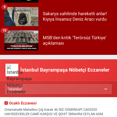
9
Sakarya sahilinde hareketli anlar!
Kıyıya İnsansız Deniz Aracı vurdu
10
MSB'den kritik 'Terörsüz Türkiye'
açıklaması
İstanbul Bayrampaşa Nöbetçi Eczaneler
Ocaklı Eczanesi
Ortamahalle Mahallesi Çığ Sokak 46 50C DEMİRKAPI CADDESİ
HAYIRSEVERLER CAMİİ KARŞISI VE ŞEHİT İBRAHİM CEYLAN ASM