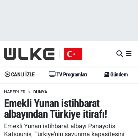
CANLI İZLE
CANLI YAYIN
Nöbetçi Eczaneler
TV Programları
TV Programları
Hava Durumu
Gündem
Gündem
İstanbul Namaz Vakitleri
Dünya
Trend
Trafik Durumu
CANLI İZLE
TV Programları
Gündem
Spor
Yaşam
Süper Lig Puan Durumu ve Fikstür
HABERLER
DÜNYA
Emekli Yunan istihbarat
Erişim Bilgileri
Erişim Bilgileri
Erişim Bilgileri
albayından Türkiye itirafı!
Ekonomi
Spor
Tüm Manşetler
Emekli Yunan istihbarat albayı Panayotis
Trend
Ekonomi
Son Dakika Haberleri
Katsounis, Türkiye'nin savunma kapasitesini