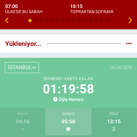
07:00
10:15
ÜLKE'DE BU SABAH
TOPRAKTAN SOFRAYA
Yükleniyor...
İSTANBUL
06.08.2026
SONRAKI VAKTE KALAN
01:19:57
Öğle Namazı
İMSAK
GÜNEŞ
ÖĞLE
04:16
05:58
13:15