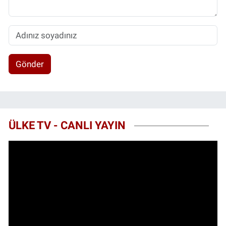
Gönder
ÜLKE TV - CANLI YAYIN