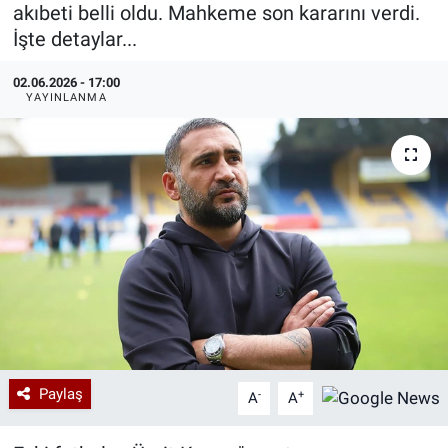
akıbeti belli oldu. Mahkeme son kararını verdi.
Özel Haberler
Dünya
Haber Arşivi
İşte detaylar...
02.06.2026 - 17:00
Yazarlar
Medya
YAYINLANMA
Özel Haberler
Kadın
Erişim Bilgileri
Sağlık
Teknoloji
Ramazan
Paylaş
-
+
A
A