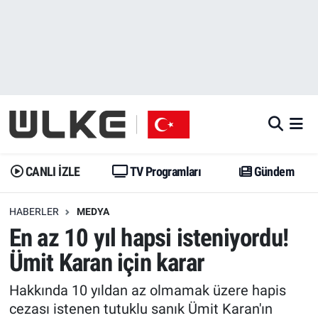
CANLI İZLE
CANLI YAYIN
Nöbetçi Eczaneler
TV Programları
TV Programları
Hava Durumu
Gündem
Gündem
İstanbul Namaz Vakitleri
Dünya
Trend
Trafik Durumu
CANLI İZLE
TV Programları
Gündem
Spor
Yaşam
Süper Lig Puan Durumu ve Fikstür
HABERLER
MEDYA
En az 10 yıl hapsi isteniyordu!
Erişim Bilgileri
Erişim Bilgileri
Erişim Bilgileri
Ümit Karan için karar
Ekonomi
Spor
Tüm Manşetler
Hakkında 10 yıldan az olmamak üzere hapis
Trend
Ekonomi
Son Dakika Haberleri
cezası istenen tutuklu sanık Ümit Karan'ın