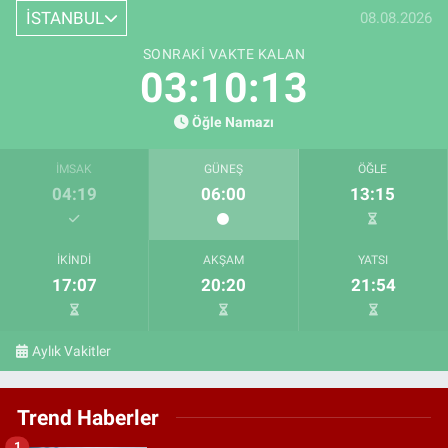
İSTANBUL
08.08.2026
SONRAKI VAKTE KALAN
03:10:12
Öğle Namazı
İMSAK
GÜNEŞ
ÖĞLE
04:19
06:00
13:15
İKINDI
AKŞAM
YATSI
17:07
20:20
21:54
Aylık Vakitler
Trend Haberler
1