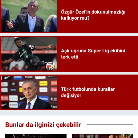
Özgür Özel'in dokunulmazlığı
kalkıyor mu?
Aşk uğruna Süper Lig ekibini
terk etti
Türk futbolunda kurallar
değişiyor
Bunlar da ilginizi çekebilir