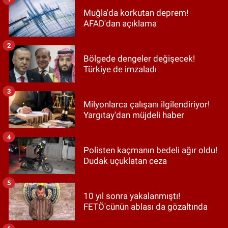
Muğla'da korkutan deprem!
AFAD'dan açıklama
2
Bölgede dengeler değişecek!
Türkiye de imzaladı
3
Milyonlarca çalışanı ilgilendiriyor!
Yargıtay'dan müjdeli haber
4
Polisten kaçmanın bedeli ağır oldu!
Dudak uçuklatan ceza
5
10 yıl sonra yakalanmıştı!
FETÖ'cünün ablası da gözaltında