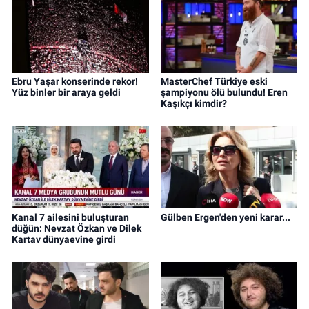
Ebru Yaşar konserinde rekor!
MasterChef Türkiye eski
Yüz binler bir araya geldi
şampiyonu ölü bulundu! Eren
Kaşıkçı kimdir?
Kanal 7 ailesini buluşturan
Gülben Ergen'den yeni karar...
düğün: Nevzat Özkan ve Dilek
Kartav dünyaevine girdi