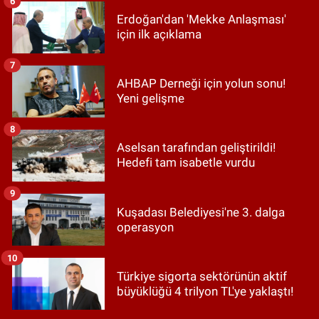
6
Erdoğan'dan 'Mekke Anlaşması'
için ilk açıklama
7
AHBAP Derneği için yolun sonu!
Yeni gelişme
8
Aselsan tarafından geliştirildi!
Hedefi tam isabetle vurdu
9
Kuşadası Belediyesi'ne 3. dalga
operasyon
10
Türkiye sigorta sektörünün aktif
büyüklüğü 4 trilyon TL'ye yaklaştı!