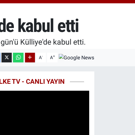
0.87
%0.12
T100
799
%70
e kabul etti
COIN
643,95
%0.16
n'ü Külliye'de kabul etti.
-
+
A
A
LKE TV - CANLI YAYIN