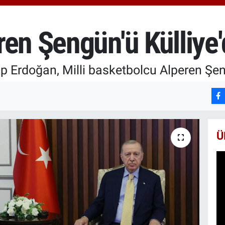
650
BİS
13.
en Şengün'ü Külliye'd
BIT
64.
Erdoğan, Milli basketbolcu Alperen Şengü
Ü