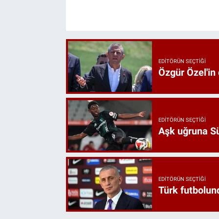
EDITÖRÜN SEÇTIĞI
Özgür Özel'in
EDITÖRÜN SEÇTIĞI
Aşk uğruna Süp
EDITÖRÜN SEÇTIĞI
Türk futbolund