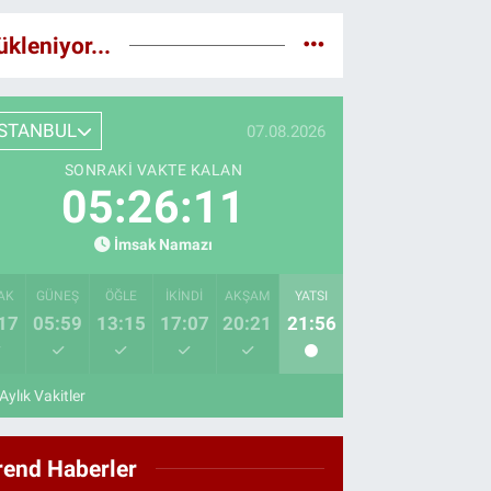
ükleniyor...
İSTANBUL
07.08.2026
SONRAKI VAKTE KALAN
05:26:10
İmsak Namazı
AK
GÜNEŞ
ÖĞLE
İKINDI
AKŞAM
YATSI
17
05:59
13:15
17:07
20:21
21:56
Aylık Vakitler
rend Haberler