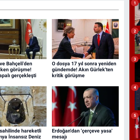
1
2
3
ve Bahçeli'den
O dosya 17 yıl sonra yeniden
eken görüşme!
gündemde! Akın Gürlek'ten
apalı gerçekleşti
kritik görüşme
4
5
sahilinde hareketli
Erdoğan'dan 'çerçeve yasa'
yıya İnsansız Deniz
mesajı