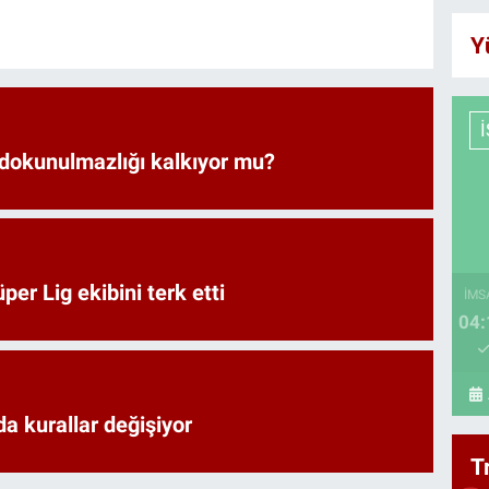
Y
 dokunulmazlığı kalkıyor mu?
er Lig ekibini terk etti
İMS
04:
a kurallar değişiyor
T