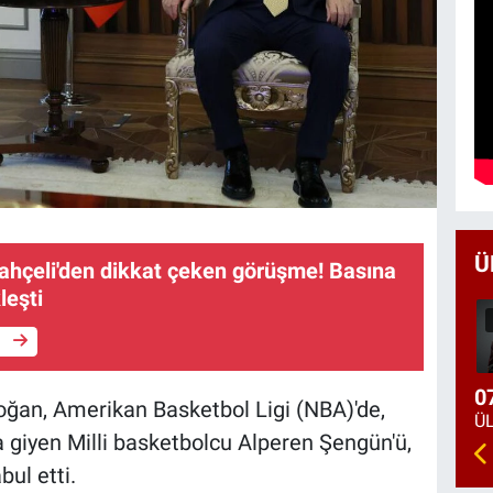
Ü
ahçeli'den dikkat çeken görüşme! Basına
leşti
e
0
ğan, Amerikan Basketbol Ligi (NBA)'de,
giyen Milli basketbolcu Alperen Şengün'ü,
ul etti.