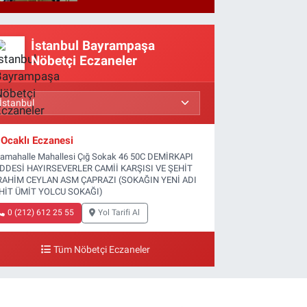
Basına kapalı
gerçekleşti
İstanbul Bayrampaşa
Nöbetçi Eczaneler
Ocaklı Eczanesi
tamahalle Mahallesi Çığ Sokak 46 50C DEMİRKAPI
DDESİ HAYIRSEVERLER CAMİİ KARŞISI VE ŞEHİT
RAHİM CEYLAN ASM ÇAPRAZI (SOKAĞIN YENİ ADI
HİT ÜMİT YOLCU SOKAĞI)
0 (212) 612 25 55
Yol Tarifi Al
Tüm Nöbetçi Eczaneler