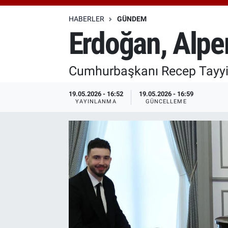
Özel Haberler
Dünya
Haber Arşivi
HABERLER
GÜNDEM
Erdoğan, Alper
Yazarlar
Medya
Cumhurbaşkanı Recep Tayyip 
Özel Haberler
19.05.2026 - 16:52
19.05.2026 - 16:59
Kadın
YAYINLANMA
GÜNCELLEME
Erişim Bilgileri
Sağlık
Teknoloji
Ramazan