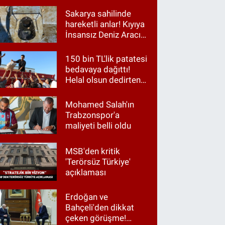
Sakarya sahilinde
hareketli anlar! Kıyıya
İnsansız Deniz Aracı
vurdu
150 bin TL'lik patatesi
bedavaya dağıttı!
Helal olsun dedirten
hareket
Mohamed Salah'ın
Trabzonspor'a
maliyeti belli oldu
MSB'den kritik
'Terörsüz Türkiye'
açıklaması
Erdoğan ve
Bahçeli'den dikkat
çeken görüşme!