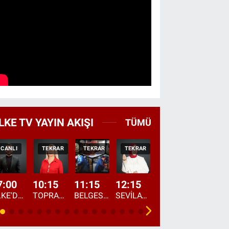
LKE TV YAYIN AKIŞI
TÜMÜ
CANLI
TEKRAR
TEKRAR
TEKRAR
CANLI
HABER
7:00
10:15
11:15
12:15
13:00
13:45
ÜLKE'DE BU SABAH
TOPRAKTAN SOFRAYA
BELGESEL: "ÜLKE'NİN ALIN TERİ"
SEVİLAY SUNGUR İLE ELİMİN BEREKETİ
ÖĞLE AJANSI
ÜLKE'DEN HABE