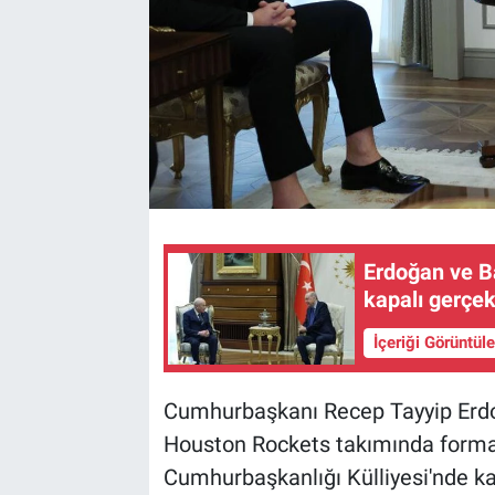
Erdoğan ve B
kapalı gerçek
İçeriği Görüntül
Cumhurbaşkanı Recep Tayyip Erdo
Houston Rockets takımında forma 
Cumhurbaşkanlığı Külliyesi'nde kab