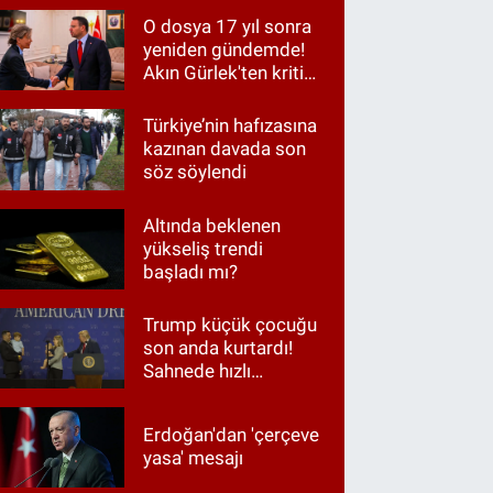
O dosya 17 yıl sonra
yeniden gündemde!
Akın Gürlek'ten kritik
görüşme
Türkiye’nin hafızasına
kazınan davada son
söz söylendi
Altında beklenen
yükseliş trendi
başladı mı?
Trump küçük çocuğu
son anda kurtardı!
Sahnede hızlı
müdahale
Erdoğan'dan 'çerçeve
yasa' mesajı