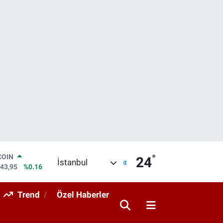
°
LAR
24
İstanbul
6704
%0
RO
0406
%-0.08
Trend
Özel Haberler
RLİN
2143
%0
M ALTIN