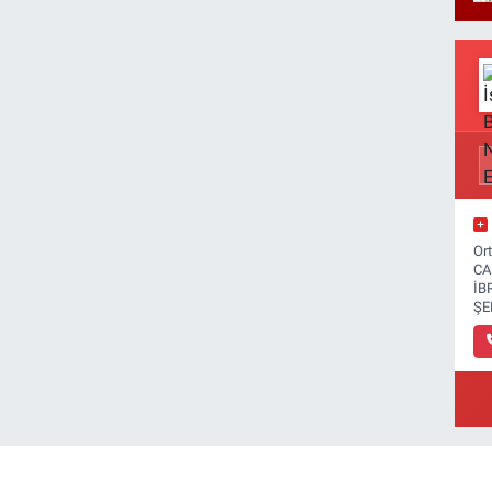
Or
CA
İB
ŞE