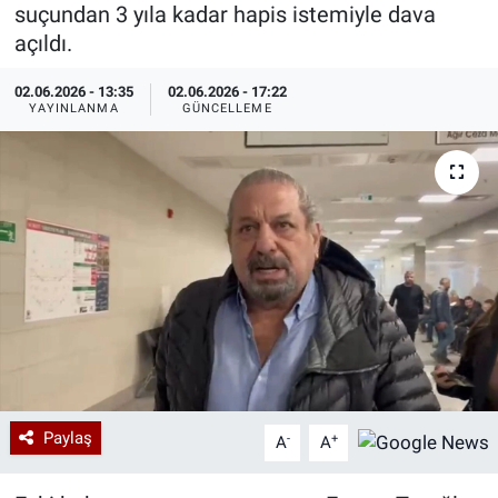
suçundan 3 yıla kadar hapis istemiyle dava
Özel Haberler
Dünya
Haber Arşivi
açıldı.
02.06.2026 - 13:35
02.06.2026 - 17:22
Yazarlar
Medya
YAYINLANMA
GÜNCELLEME
Özel Haberler
Kadın
Erişim Bilgileri
Sağlık
Teknoloji
Ramazan
Paylaş
-
+
A
A