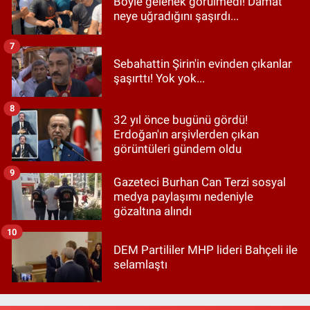
Böyle gelenek görülmedi! Damat
neye uğradığını şaşırdı...
7
Sebahattin Şirin'in evinden çıkanlar
şaşırttı! Yok yok...
8
32 yıl önce bugünü gördü!
Erdoğan'ın arşivlerden çıkan
görüntüleri gündem oldu
9
Gazeteci Burhan Can Terzi sosyal
medya paylaşımı nedeniyle
gözaltına alındı
10
DEM Partililer MHP lideri Bahçeli ile
selamlaştı