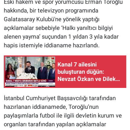
Eski hakem ve spor yorumcusu Erman Toroğlu
hakkında, bir televizyon programında
Galatasaray Kulubü'ne yönelik yaptığı
açıklamalar sebebiyle ‘Halkı yanıltıcı bilgiyi
alenen yayma’ suçundan 1 yıldan 3 yıla kadar
hapis istemiyle iddianame hazırlandı.
Kanal 7 ailesini
buluşturan düğün:
Nevzat Özkan ve Dilek
Kartav dünyaevine girdi
İstanbul Cumhuriyet Başsavcılığı tarafından
hazırlanan iddianamede, Toroğlu’nun
paylaşımlarla futbol ile ilgili devletin kurum ve
organları tarafından yapılan açıklamalar