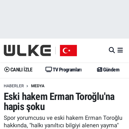
CANLI İZLE
CANLI YAYIN
Nöbetçi Eczaneler
TV Programları
TV Programları
Hava Durumu
Gündem
Gündem
İstanbul Namaz Vakitleri
Dünya
Trend
Trafik Durumu
CANLI İZLE
TV Programları
Gündem
Spor
Yaşam
Süper Lig Puan Durumu ve Fikstür
HABERLER
MEDYA
Eski hakem Erman Toroğlu'na
Erişim Bilgileri
Erişim Bilgileri
Erişim Bilgileri
hapis şoku
Ekonomi
Spor
Tüm Manşetler
Spor yorumcusu ve eski hakem Erman Toroğlu
Trend
Ekonomi
Son Dakika Haberleri
hakkında, "halkı yanıltıcı bilgiyi alenen yayma"