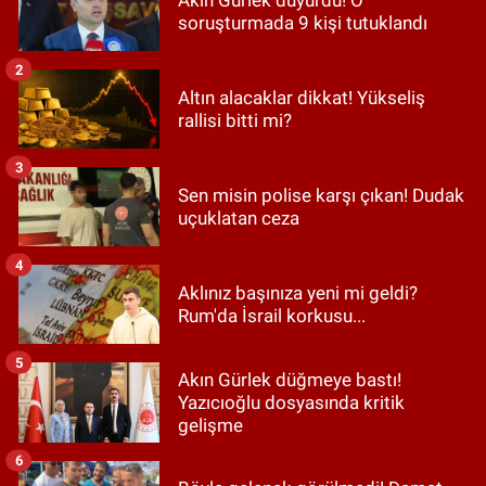
soruşturmada 9 kişi tutuklandı
2
Altın alacaklar dikkat! Yükseliş
rallisi bitti mi?
3
Sen misin polise karşı çıkan! Dudak
uçuklatan ceza
4
Aklınız başınıza yeni mi geldi?
Rum'da İsrail korkusu...
5
Akın Gürlek düğmeye bastı!
Yazıcıoğlu dosyasında kritik
gelişme
6