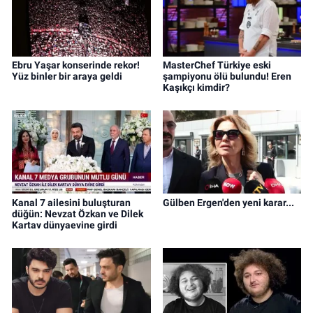
Ebru Yaşar konserinde rekor!
MasterChef Türkiye eski
Yüz binler bir araya geldi
şampiyonu ölü bulundu! Eren
Kaşıkçı kimdir?
Kanal 7 ailesini buluşturan
Gülben Ergen'den yeni karar...
düğün: Nevzat Özkan ve Dilek
Kartav dünyaevine girdi