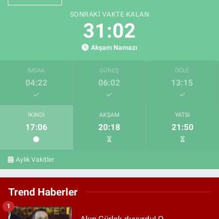
SONRAKI VAKTE KALAN
31:01
Akşam Namazı
İMSAK
GÜNEŞ
ÖĞLE
04:22
06:02
13:15
İKINDI
AKŞAM
YATSI
17:06
20:18
21:50
Aylık Vakitler
Trend Haberler
1
Akın Gürlek duyurdu! O