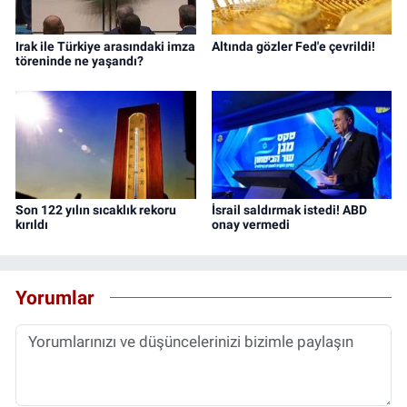
Irak ile Türkiye arasındaki imza
Altında gözler Fed'e çevrildi!
töreninde ne yaşandı?
Son 122 yılın sıcaklık rekoru
İsrail saldırmak istedi! ABD
kırıldı
onay vermedi
Yorumlar