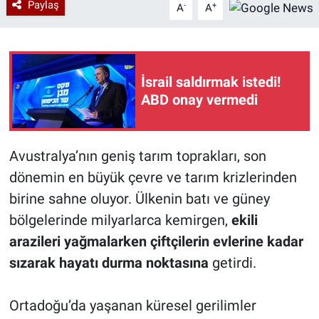
Paylaş
-
+
A
A
İsrail saldırmak istedi!
ABD onay vermedi
Avustralya’nın geniş tarım toprakları, son
dönemin en büyük çevre ve tarım krizlerinden
birine sahne oluyor. Ülkenin batı ve güney
bölgelerinde milyarlarca kemirgen,
ekili
arazileri yağmalarken çiftçilerin evlerine kadar
sızarak hayatı durma noktasına
getirdi.
Ortadoğu’da yaşanan küresel gerilimler