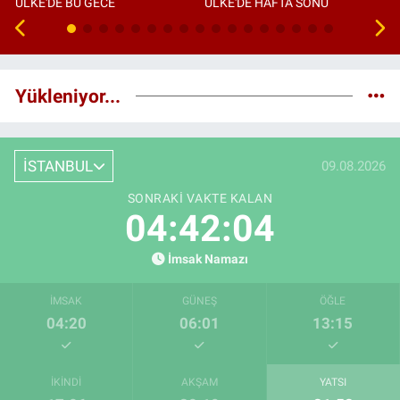
ÜLKE'DE BU GECE
ÜLKE'DE HAFTA SONU
Yükleniyor...
İSTANBUL
09.08.2026
SONRAKI VAKTE KALAN
04:42:03
İmsak Namazı
İMSAK
GÜNEŞ
ÖĞLE
04:20
06:01
13:15
İKINDI
AKŞAM
YATSI