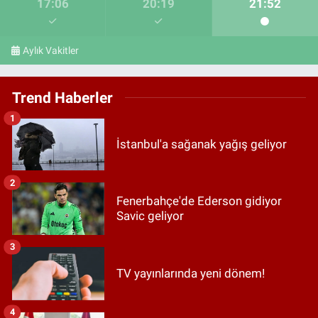
17:06
20:19
21:52
Aylık Vakitler
Trend Haberler
1
İstanbul'a sağanak yağış geliyor
2
Fenerbahçe'de Ederson gidiyor
Savic geliyor
3
TV yayınlarında yeni dönem!
4