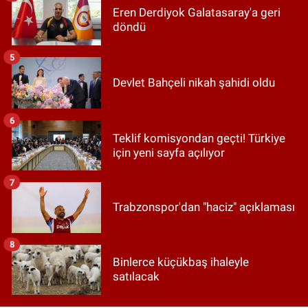
Eren Derdiyok Galatasaray'a geri
döndü
5
Devlet Bahçeli nikah şahidi oldu
6
Teklif komisyondan geçti! Türkiye
için yeni sayfa açılıyor
7
Trabzonspor'dan "haciz" açıklaması
8
Binlerce küçükbaş ihaleyle
satılacak