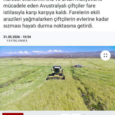
mücadele eden Avustralyalı çiftçiler fare
Özel Haberler
Dünya
Haber Arşivi
istilasıyla karşı karşıya kaldı. Farelerin ekili
arazileri yağmalarken çiftçilerin evlerine kadar
Yazarlar
Medya
sızması hayatı durma noktasına getirdi.
Özel Haberler
31.05.2026 - 10:54
YAYINLANMA
Kadın
Erişim Bilgileri
Sağlık
Teknoloji
Ramazan