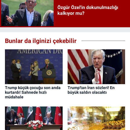
Özgür Özel'in dokunulmazlığı
kalkıyor mu?
Bunlar da ilginizi çekebilir
Trump küçük çocuğu son anda
Trump'tan İran sözleri! En
kurtardı! Sahnede hızlı
büyük saldırı olacaktı
müdahale