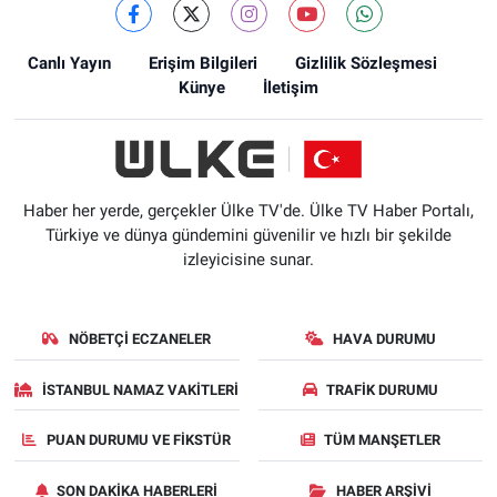
Canlı Yayın
Erişim Bilgileri
Gizlilik Sözleşmesi
Künye
İletişim
Haber her yerde, gerçekler Ülke TV'de. Ülke TV Haber Portalı,
Türkiye ve dünya gündemini güvenilir ve hızlı bir şekilde
izleyicisine sunar.
NÖBETÇI ECZANELER
HAVA DURUMU
İSTANBUL NAMAZ VAKITLERI
TRAFIK DURUMU
PUAN DURUMU VE FIKSTÜR
TÜM MANŞETLER
SON DAKIKA HABERLERI
HABER ARŞIVI