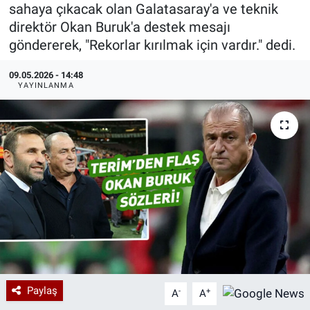
sahaya çıkacak olan Galatasaray'a ve teknik
Özel Haberler
Dünya
Haber Arşivi
direktör Okan Buruk'a destek mesajı
göndererek, "Rekorlar kırılmak için vardır." dedi.
Yazarlar
Medya
09.05.2026 - 14:48
YAYINLANMA
Özel Haberler
Kadın
Erişim Bilgileri
Sağlık
Teknoloji
Ramazan
Paylaş
-
+
A
A