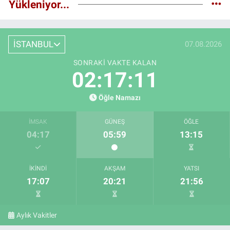
Yükleniyor...
İSTANBUL
07.08.2026
SONRAKI VAKTE KALAN
02:17:10
Öğle Namazı
İMSAK
GÜNEŞ
ÖĞLE
04:17
05:59
13:15
İKINDI
AKŞAM
YATSI
17:07
20:21
21:56
Aylık Vakitler