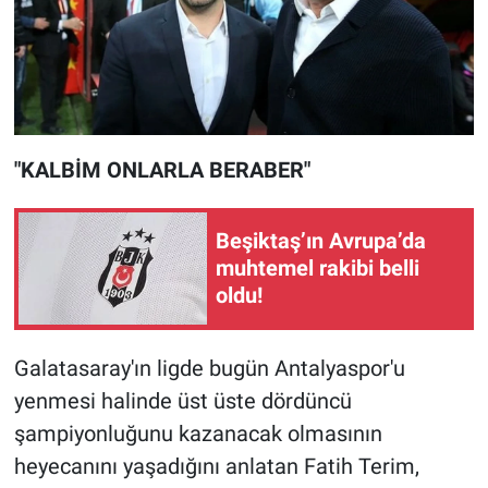
"KALBİM ONLARLA BERABER"
Beşiktaş’ın Avrupa’da
muhtemel rakibi belli
oldu!
Galatasaray'ın ligde bugün Antalyaspor'u
yenmesi halinde üst üste dördüncü
şampiyonluğunu kazanacak olmasının
heyecanını yaşadığını anlatan Fatih Terim,