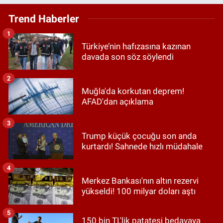
Trend Haberler
1
Türkiye’nin hafızasına kazınan
davada son söz söylendi
2
Muğla'da korkutan deprem!
AFAD'dan açıklama
3
Trump küçük çocuğu son anda
kurtardı! Sahnede hızlı müdahale
4
Merkez Bankası'nın altın rezervi
yükseldi! 100 milyar doları aştı
5
150 bin TL'lik patatesi bedavaya