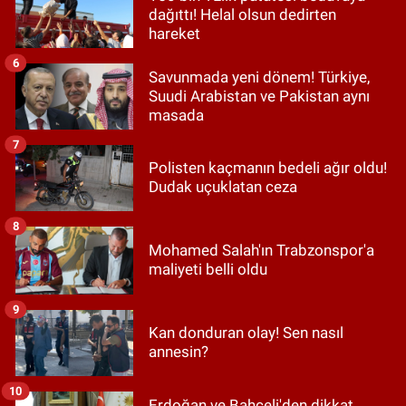
dağıttı! Helal olsun dedirten
hareket
6
Savunmada yeni dönem! Türkiye,
Suudi Arabistan ve Pakistan aynı
masada
7
Polisten kaçmanın bedeli ağır oldu!
Dudak uçuklatan ceza
8
Mohamed Salah'ın Trabzonspor'a
maliyeti belli oldu
9
Kan donduran olay! Sen nasıl
annesin?
10
Erdoğan ve Bahçeli'den dikkat