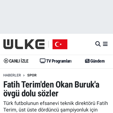
CANLI İZLE
CANLI YAYIN
Nöbetçi Eczaneler
TV Programları
TV Programları
Hava Durumu
Gündem
Gündem
İstanbul Namaz Vakitleri
Dünya
Trend
Trafik Durumu
CANLI İZLE
TV Programları
Gündem
Spor
Yaşam
Süper Lig Puan Durumu ve Fikstür
HABERLER
SPOR
Fatih Terim'den Okan Buruk'a
Erişim Bilgileri
Erişim Bilgileri
Erişim Bilgileri
övgü dolu sözler
Ekonomi
Spor
Tüm Manşetler
Türk futbolunun efsanevi teknik direktörü Fatih
Trend
Ekonomi
Son Dakika Haberleri
Terim, üst üste dördüncü şampiyonluk için