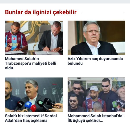
Bunlar da ilginizi çekebilir
Mohamed Salah'ın
Aziz Yıldırım suç duyurusunda
Trabzonspor'a maliyeti belli
bulundu
oldu
Salah'ı biz istemedik! Serdal
Mohammed Salah İstanbul'da!
Adalı'dan flaş açıklama
İlk üçlüyü çektirdi...