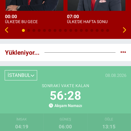
00:00
07:00
ÜLKE'DE BU GECE
ÜLKE'DE HAFTA SONU
Yükleniyor...
İSTANBUL
08.08.2026
SONRAKI VAKTE KALAN
56:27
Akşam Namazı
İMSAK
GÜNEŞ
ÖĞLE
04:19
06:00
13:15