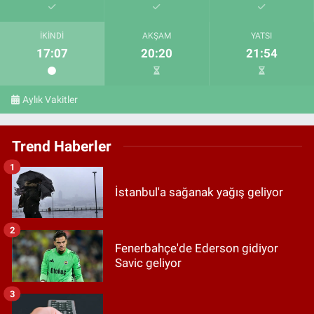
İKINDI
AKŞAM
YATSI
17:07
20:20
21:54
Aylık Vakitler
Trend Haberler
1
İstanbul'a sağanak yağış geliyor
2
Fenerbahçe'de Ederson gidiyor
Savic geliyor
3