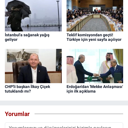
İstanbul'a sağanak yağış
Teklif komisyondan geçti!
geliyor
Türkiye için yeni sayfa açılıyor
CHP'li başkan İlkay Çiçek
Erdoğan'dan 'Mekke Anlaşması'
tutuklandı mı?
için ilk açıklama
Yorumlar