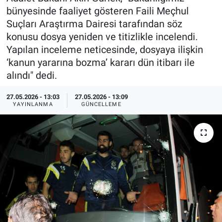
bünyesinde faaliyet gösteren Faili Meçhul
Özel Haberler
Dünya
Haber Arşivi
Suçları Araştırma Dairesi tarafından söz
konusu dosya yeniden ve titizlikle incelendi.
Yazarlar
Medya
Yapılan inceleme neticesinde, dosyaya ilişkin
‘kanun yararına bozma’ kararı dün itibarı ile
Özel Haberler
alındı" dedi.
Kadın
27.05.2026 - 13:03
27.05.2026 - 13:09
YAYINLANMA
GÜNCELLEME
Erişim Bilgileri
Sağlık
Teknoloji
Ramazan