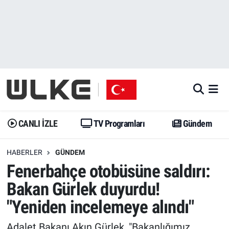
CANLI İZLE
CANLI YAYIN
Nöbetçi Eczaneler
TV Programları
TV Programları
Hava Durumu
Gündem
Gündem
İstanbul Namaz Vakitleri
Dünya
Trend
Trafik Durumu
CANLI İZLE
TV Programları
Gündem
Spor
Yaşam
Süper Lig Puan Durumu ve Fikstür
HABERLER
GÜNDEM
Fenerbahçe otobüsüne saldırı:
Erişim Bilgileri
Erişim Bilgileri
Erişim Bilgileri
Bakan Gürlek duyurdu!
Ekonomi
Spor
Tüm Manşetler
"Yeniden incelemeye alındı"
Trend
Ekonomi
Son Dakika Haberleri
Adalet Bakanı Akın Gürlek, "Bakanlığımız