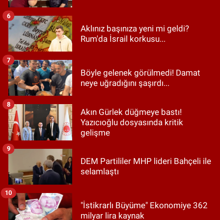
6
Aklınız başınıza yeni mi geldi?
Rum'da İsrail korkusu...
7
Böyle gelenek görülmedi! Damat
neye uğradığını şaşırdı...
8
Akın Gürlek düğmeye bastı!
Yazıcıoğlu dosyasında kritik
gelişme
9
DEM Partililer MHP lideri Bahçeli ile
selamlaştı
10
"İstikrarlı Büyüme" Ekonomiye 362
milyar lira kaynak