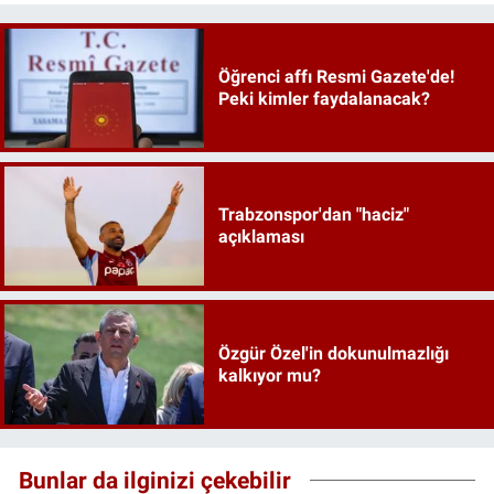
Öğrenci affı Resmi Gazete'de!
Peki kimler faydalanacak?
Trabzonspor'dan "haciz"
açıklaması
Özgür Özel'in dokunulmazlığı
kalkıyor mu?
Bunlar da ilginizi çekebilir