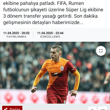
ekibine pahalıya patladı. FIFA, Rumen
Özel Haberler
Dünya
Haber Arşivi
futbolcunun şikayeti üzerine Süper Lig ekibine
3 dönem transfer yasağı getirdi. Son dakika
Yazarlar
Medya
gelişmesinin detayları haberimizde...
11.04.2025 - 20:02
11.04.2025 - 23:44
Özel Haberler
YAYINLANMA
GÜNCELLEME
Kadın
Erişim Bilgileri
Sağlık
Teknoloji
Ramazan
Paylaş
-
+