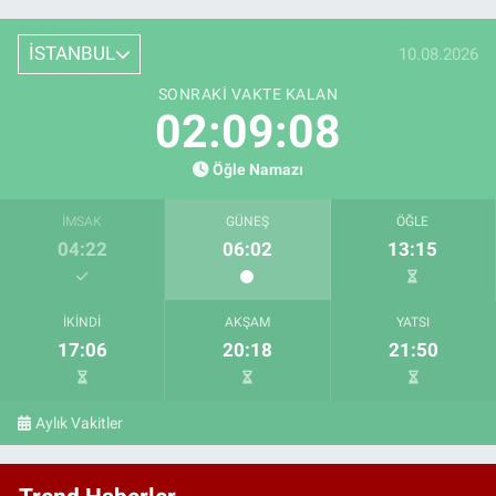
İSTANBUL
10.08.2026
SONRAKI VAKTE KALAN
02:09:07
Öğle Namazı
İMSAK
GÜNEŞ
ÖĞLE
04:22
06:02
13:15
İKINDI
AKŞAM
YATSI
17:06
20:18
21:50
Aylık Vakitler