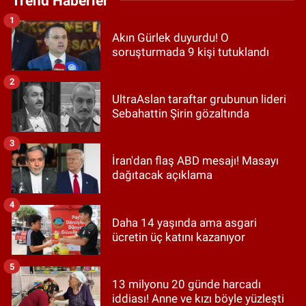
Trend Haberler
1
Akın Gürlek duyurdu! O
soruşturmada 9 kişi tutuklandı
2
UltraAslan taraftar grubunun lideri
Sebahattin Şirin gözaltında
3
İran'dan flaş ABD mesajı! Masayı
dağıtacak açıklama
4
Daha 14 yaşında ama asgari
ücretin üç katını kazanıyor
5
13 milyonu 20 günde harcadı
iddiası! Anne ve kızı böyle yüzleşti