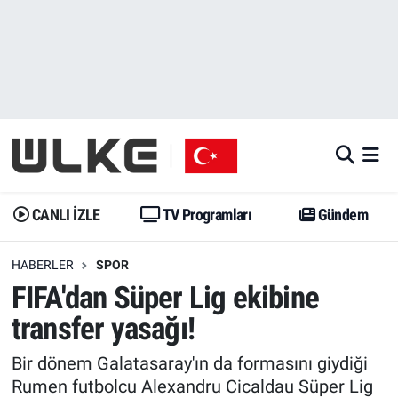
CANLI İZLE
CANLI YAYIN
Nöbetçi Eczaneler
TV Programları
TV Programları
Hava Durumu
Gündem
Gündem
İstanbul Namaz Vakitleri
Dünya
Trend
Trafik Durumu
CANLI İZLE
TV Programları
Gündem
Spor
Yaşam
Süper Lig Puan Durumu ve Fikstür
HABERLER
SPOR
FIFA'dan Süper Lig ekibine
Erişim Bilgileri
Erişim Bilgileri
Erişim Bilgileri
transfer yasağı!
Ekonomi
Spor
Tüm Manşetler
Bir dönem Galatasaray'ın da formasını giydiği
Trend
Ekonomi
Son Dakika Haberleri
Rumen futbolcu Alexandru Cicaldau Süper Lig