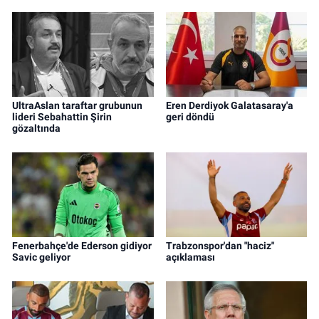
UltraAslan taraftar grubunun
Eren Derdiyok Galatasaray'a
lideri Sebahattin Şirin
geri döndü
gözaltında
Fenerbahçe'de Ederson gidiyor
Trabzonspor'dan "haciz"
Savic geliyor
açıklaması