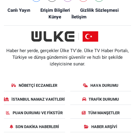
Canlı Yayın
Erişim Bilgileri
Gizlilik Sözleşmesi
Künye
İletişim
Haber her yerde, gerçekler Ülke TV'de. Ülke TV Haber Portalı,
Türkiye ve dünya gündemini güvenilir ve hızlı bir şekilde
izleyicisine sunar.
NÖBETÇI ECZANELER
HAVA DURUMU
İSTANBUL NAMAZ VAKITLERI
TRAFIK DURUMU
PUAN DURUMU VE FIKSTÜR
TÜM MANŞETLER
SON DAKIKA HABERLERI
HABER ARŞIVI