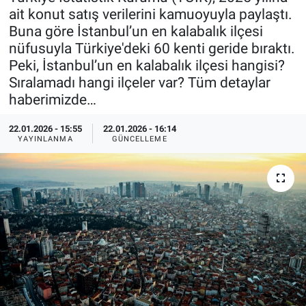
ait konut satış verilerini kamuoyuyla paylaştı.
Özel Haberler
Dünya
Haber Arşivi
Buna göre İstanbul’un en kalabalık ilçesi
nüfusuyla Türkiye'deki 60 kenti geride bıraktı.
Yazarlar
Medya
Peki, İstanbul’un en kalabalık ilçesi hangisi?
Sıralamadı hangi ilçeler var? Tüm detaylar
Özel Haberler
haberimizde…
Kadın
22.01.2026 - 15:55
22.01.2026 - 16:14
YAYINLANMA
GÜNCELLEME
Erişim Bilgileri
Sağlık
Teknoloji
Ramazan