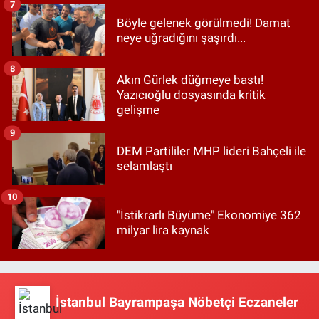
7
Böyle gelenek görülmedi! Damat
neye uğradığını şaşırdı...
8
Akın Gürlek düğmeye bastı!
Yazıcıoğlu dosyasında kritik
gelişme
9
DEM Partililer MHP lideri Bahçeli ile
selamlaştı
10
"İstikrarlı Büyüme" Ekonomiye 362
milyar lira kaynak
İstanbul Bayrampaşa Nöbetçi Eczaneler