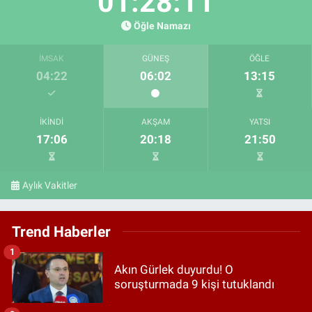
01:28:10
Öğle Namazı
İMSAK
GÜNEŞ
ÖĞLE
04:22
06:02
13:15
İKINDI
AKŞAM
YATSI
17:06
20:18
21:50
Aylık Vakitler
Trend Haberler
1
Akın Gürlek duyurdu! O
soruşturmada 9 kişi tutuklandı