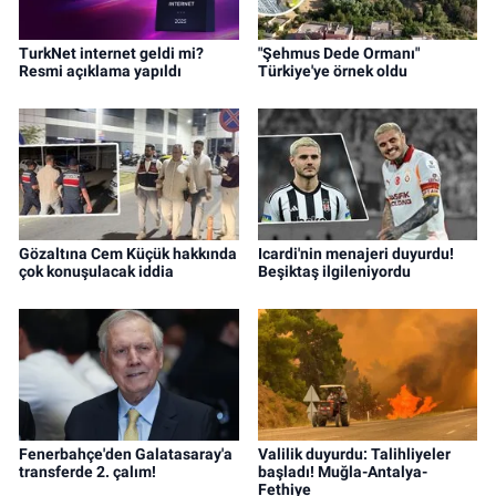
TurkNet internet geldi mi?
"Şehmus Dede Ormanı"
Resmi açıklama yapıldı
Türkiye'ye örnek oldu
Gözaltına Cem Küçük hakkında
Icardi'nin menajeri duyurdu!
çok konuşulacak iddia
Beşiktaş ilgileniyordu
Fenerbahçe'den Galatasaray'a
Valilik duyurdu: Talihliyeler
transferde 2. çalım!
başladı! Muğla-Antalya-
Fethiye