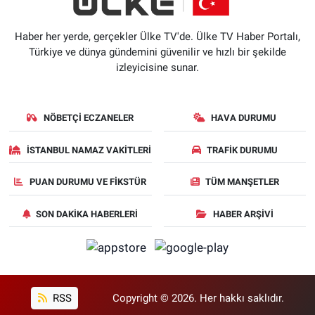
Haber her yerde, gerçekler Ülke TV'de. Ülke TV Haber Portalı,
Türkiye ve dünya gündemini güvenilir ve hızlı bir şekilde
izleyicisine sunar.
NÖBETÇI ECZANELER
HAVA DURUMU
İSTANBUL NAMAZ VAKITLERI
TRAFIK DURUMU
PUAN DURUMU VE FIKSTÜR
TÜM MANŞETLER
SON DAKIKA HABERLERI
HABER ARŞIVI
RSS
Copyright © 2026. Her hakkı saklıdır.