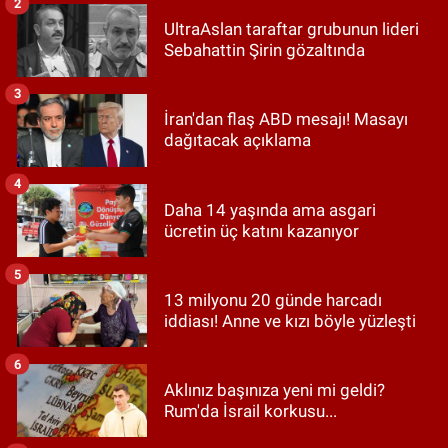
2
UltraAslan taraftar grubunun lideri
Sebahattin Şirin gözaltında
3
İran'dan flaş ABD mesajı! Masayı
dağıtacak açıklama
4
Daha 14 yaşında ama asgari
ücretin üç katını kazanıyor
5
13 milyonu 20 günde harcadı
iddiası! Anne ve kızı böyle yüzleşti
6
Aklınız başınıza yeni mi geldi?
Rum'da İsrail korkusu...