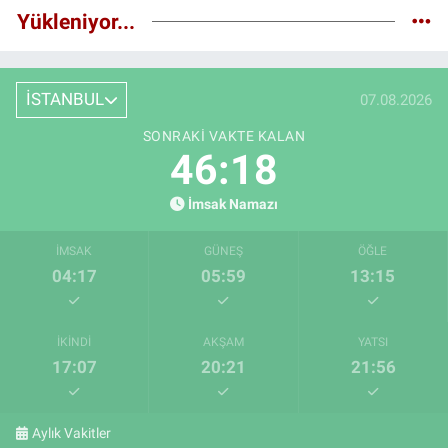
Yükleniyor...
İSTANBUL
07.08.2026
SONRAKI VAKTE KALAN
46:17
İmsak Namazı
İMSAK
GÜNEŞ
ÖĞLE
04:17
05:59
13:15
İKINDI
AKŞAM
YATSI
17:07
20:21
21:56
Aylık Vakitler