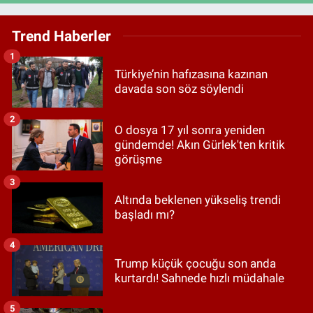
Trend Haberler
1
Türkiye’nin hafızasına kazınan
davada son söz söylendi
2
O dosya 17 yıl sonra yeniden
gündemde! Akın Gürlek'ten kritik
görüşme
3
Altında beklenen yükseliş trendi
başladı mı?
4
Trump küçük çocuğu son anda
kurtardı! Sahnede hızlı müdahale
5