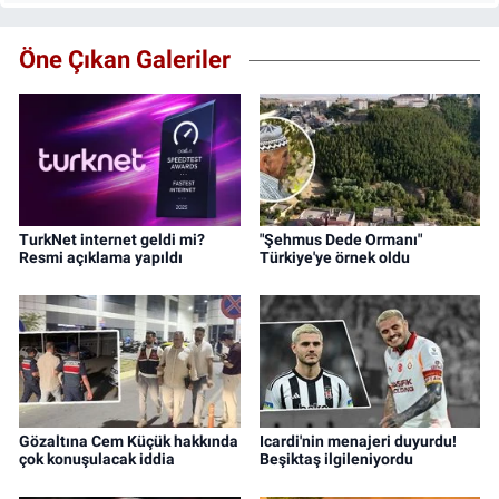
Öne Çıkan Galeriler
TurkNet internet geldi mi?
"Şehmus Dede Ormanı"
Resmi açıklama yapıldı
Türkiye'ye örnek oldu
Gözaltına Cem Küçük hakkında
Icardi'nin menajeri duyurdu!
çok konuşulacak iddia
Beşiktaş ilgileniyordu