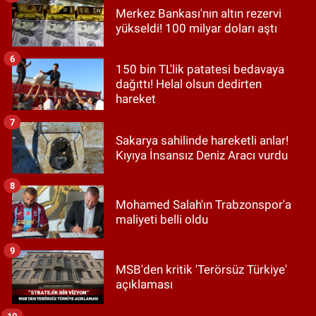
Merkez Bankası'nın altın rezervi
yükseldi! 100 milyar doları aştı
6
150 bin TL'lik patatesi bedavaya
dağıttı! Helal olsun dedirten
hareket
7
Sakarya sahilinde hareketli anlar!
Kıyıya İnsansız Deniz Aracı vurdu
8
Mohamed Salah'ın Trabzonspor'a
maliyeti belli oldu
9
MSB'den kritik 'Terörsüz Türkiye'
açıklaması
10