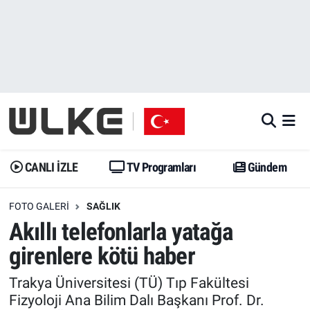
CANLI İZLE
CANLI YAYIN
Nöbetçi Eczaneler
TV Programları
TV Programları
Hava Durumu
Gündem
Gündem
İstanbul Namaz Vakitleri
Dünya
Trend
Trafik Durumu
CANLI İZLE
TV Programları
Gündem
Spor
Yaşam
Süper Lig Puan Durumu ve Fikstür
FOTO GALERI
SAĞLIK
Akıllı telefonlarla yatağa
Erişim Bilgileri
Erişim Bilgileri
Erişim Bilgileri
girenlere kötü haber
Ekonomi
Spor
Tüm Manşetler
Trakya Üniversitesi (TÜ) Tıp Fakültesi
Fizyoloji Ana Bilim Dalı Başkanı Prof. Dr.
Trend
Ekonomi
Son Dakika Haberleri