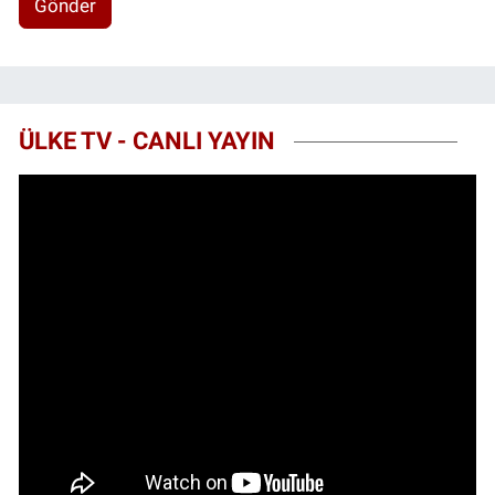
Gönder
ÜLKE TV - CANLI YAYIN