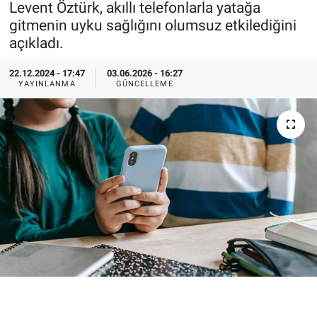
Levent Öztürk, akıllı telefonlarla yatağa
gitmenin uyku sağlığını olumsuz etkilediğini
Özel Haberler
Dünya
Haber Arşivi
açıkladı.
Yazarlar
Medya
22.12.2024 - 17:47
03.06.2026 - 16:27
YAYINLANMA
GÜNCELLEME
Özel Haberler
Kadın
Erişim Bilgileri
Sağlık
Teknoloji
Ramazan