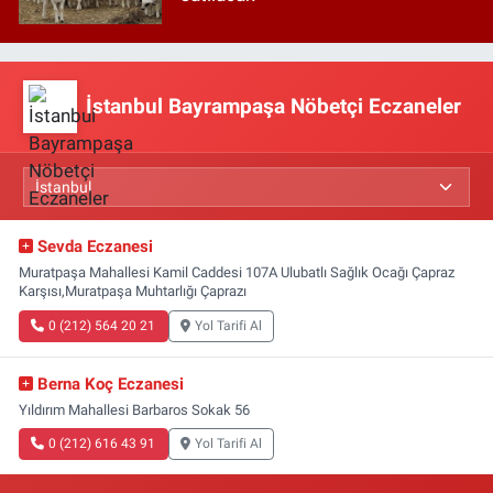
İstanbul Bayrampaşa Nöbetçi Eczaneler
Sevda Eczanesi
Muratpaşa Mahallesi Kamil Caddesi 107A Ulubatlı Sağlık Ocağı Çapraz
Karşısı,Muratpaşa Muhtarlığı Çaprazı
0 (212) 564 20 21
Yol Tarifi Al
Berna Koç Eczanesi
Yıldırım Mahallesi Barbaros Sokak 56
0 (212) 616 43 91
Yol Tarifi Al