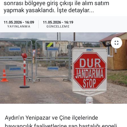
sonrası bölgeye giriş çıkışı ile alım satım
yapmak yasaklandı. İşte detaylar...
Özel Haberler
Dünya
Haber Arşivi
11.05.2026 - 16:09
11.05.2026 - 16:19
Yazarlar
Medya
YAYINLANMA
GÜNCELLEME
Özel Haberler
Kadın
Erişim Bilgileri
Sağlık
Teknoloji
Ramazan
Aydın’ın Yenipazar ve Çine ilçelerinde
hayvancılık faaliyetlerine şap hastalığı engeli