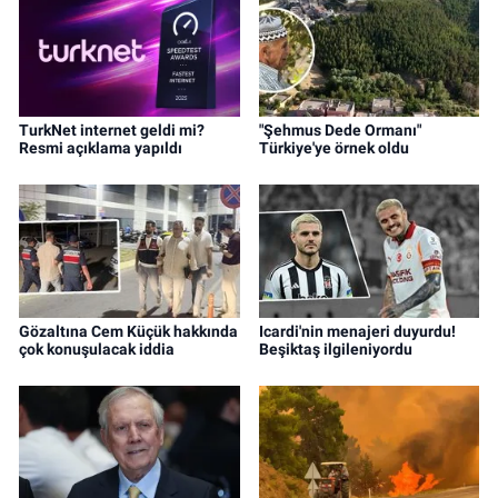
TurkNet internet geldi mi?
"Şehmus Dede Ormanı"
Resmi açıklama yapıldı
Türkiye'ye örnek oldu
Gözaltına Cem Küçük hakkında
Icardi'nin menajeri duyurdu!
çok konuşulacak iddia
Beşiktaş ilgileniyordu