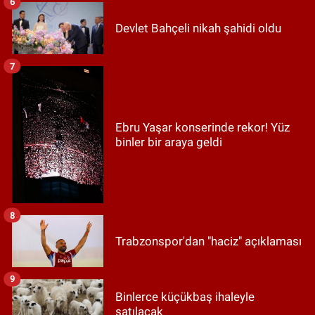
6
Devlet Bahçeli nikah şahidi oldu
7
Ebru Yaşar konserinde rekor! Yüz
binler bir araya geldi
8
Trabzonspor'dan "haciz" açıklaması
9
Binlerce küçükbaş ihaleyle
satılacak