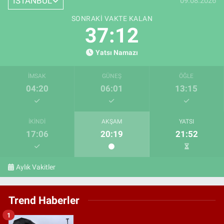
İSTANBUL
09.08.2026
SONRAKI VAKTE KALAN
37:11
Yatsı Namazı
İMSAK
GÜNEŞ
ÖĞLE
04:20
06:01
13:15
İKINDI
AKŞAM
YATSI
17:06
20:19
21:52
Aylık Vakitler
Trend Haberler
1