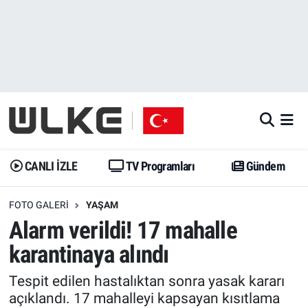
CANLI İZLE
CANLI YAYIN
Nöbetçi Eczaneler
TV Programları
TV Programları
Hava Durumu
Gündem
Gündem
İstanbul Namaz Vakitleri
Dünya
Trend
Trafik Durumu
CANLI İZLE
TV Programları
Gündem
Spor
Yaşam
Süper Lig Puan Durumu ve Fikstür
FOTO GALERI
YAŞAM
Alarm verildi! 17 mahalle
Erişim Bilgileri
Erişim Bilgileri
Erişim Bilgileri
karantinaya alındı
Ekonomi
Spor
Tüm Manşetler
Tespit edilen hastalıktan sonra yasak kararı
açıklandı. 17 mahalleyi kapsayan kısıtlama
Trend
Ekonomi
Son Dakika Haberleri