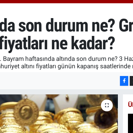
666
BİS
13.
ında son durum ne? G
BIT
64.
fiyatları ne kadar?
... Bayram haftasında altında son durum ne? 3 Haz
uriyet altını fiyatları günün kapanış saatlerinde 
Ü