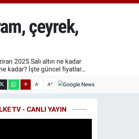
0.55
%0.03
T100
779
%-14
ram, çeyrek,
COIN
959,79
%1.11
iran 2025 Salı altın ne kadar
ne kadar? İşte güncel fiyatlar…
-
+
A
A
LKE TV - CANLI YAYIN