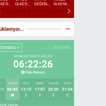
ÜLKE'DE BU GECE
ÜLKE'DE HAFTA SONU
DEĞERLERİN DAVETİ
ÜLKE'NİN ÇOCUKLARI
YOL HİKAYESİ
DÜNYANIN GÜNDE
ükleniyor...
İSTANBUL
08.08.2026
SONRAKI VAKTE KALAN
06:22:24
Öğle Namazı
AK
GÜNEŞ
ÖĞLE
İKINDI
AKŞAM
YATSI
19
06:00
13:15
17:07
20:20
21:54
Aylık Vakitler