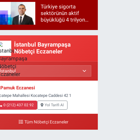
Türkiye sigorta
sektörünün aktif
büyüklüğü 4 trilyon
TL'ye yaklaştı!
İstanbul Bayrampaşa
Nöbetçi Eczaneler
Pamuk Eczanesi
catepe Mahallesi Kocatepe Caddesi 42 1
0 (212) 437 02 92
Yol Tarifi Al
Tüm Nöbetçi Eczaneler