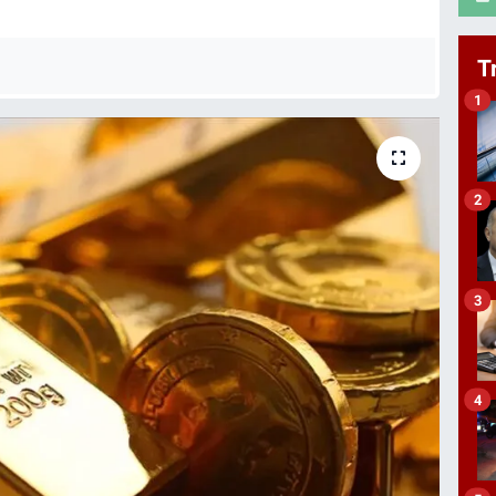
T
1
2
3
4