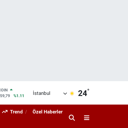
°
LAR
24
İstanbul
7436
%0.18
RO
2510
%0.32
Trend
Özel Haberler
RLİN
4811
%0.38
M ALTIN