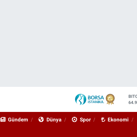
DO
47,
EU
55,
Gündem
Dünya
Spor
Ekonomi
STE
64,
GRA