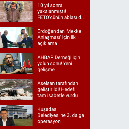
10 yıl sonra
yakalanmıştı!
FETÖ'cünün ablası da
gözaltında
Erdoğan'dan 'Mekke
Anlaşması' için ilk
açıklama
AHBAP Derneği için
yolun sonu! Yeni
gelişme
Aselsan tarafından
geliştirildi! Hedefi
tam isabetle vurdu
Kuşadası
Belediyesi'ne 3. dalga
operasyon