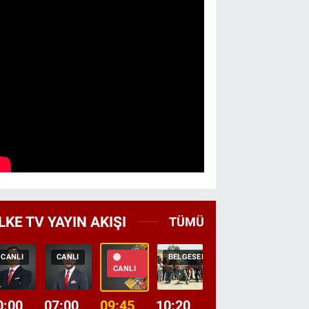
LKE TV YAYIN AKIŞI
TÜMÜ
CANLI
CANLI
BELGESEL
TEKRAR
HABER
CANLI
0:00
07:00
09:45
10:20
11:15
12:20