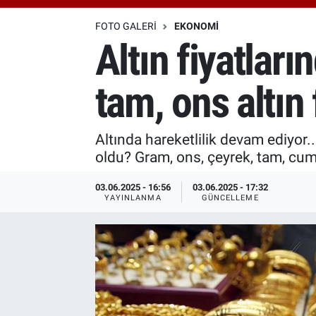
Özel Haberler
Dünya
Haber Arşivi
FOTO GALERI
EKONOMI
Altın fiyatlar
Yazarlar
Medya
tam, ons altın 
Özel Haberler
Kadın
Altında hareketlilik devam ediyor
oldu? Gram, ons, çeyrek, tam, cumh
Erişim Bilgileri
03.06.2025 - 16:56
03.06.2025 - 17:32
YAYINLANMA
GÜNCELLEME
Sağlık
Teknoloji
Ramazan