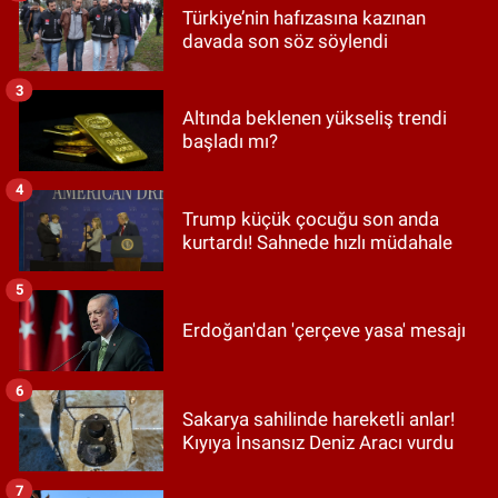
Türkiye’nin hafızasına kazınan
davada son söz söylendi
3
Altında beklenen yükseliş trendi
başladı mı?
4
Trump küçük çocuğu son anda
kurtardı! Sahnede hızlı müdahale
5
Erdoğan'dan 'çerçeve yasa' mesajı
6
Sakarya sahilinde hareketli anlar!
Kıyıya İnsansız Deniz Aracı vurdu
7