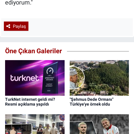
ediyorum."
Paylaş
Öne Çıkan Galeriler
TurkNet internet geldi mi?
"Şehmus Dede Ormanı"
Resmi açıklama yapıldı
Türkiye'ye örnek oldu