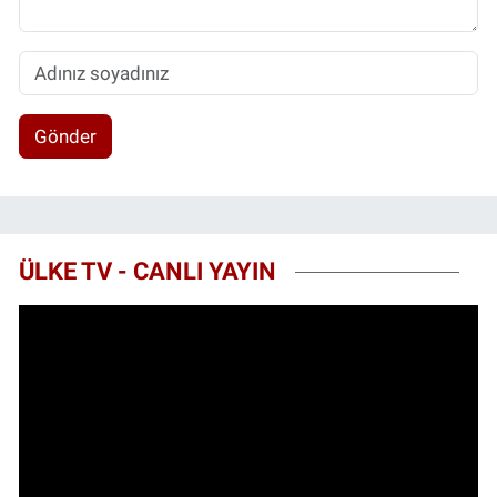
Gönder
ÜLKE TV - CANLI YAYIN