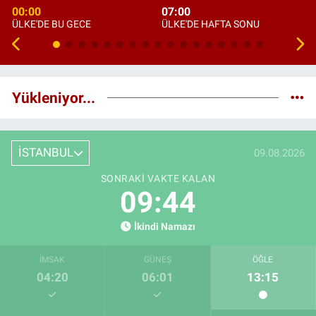
00:00
07:00
ÜLKE'DE BU GECE
ÜLKE'DE HAFTA SONU
Yükleniyor...
İSTANBUL
09.08.2026
SONRAKI VAKTE KALAN
09:42
İkindi Namazı
İMSAK
GÜNEŞ
ÖĞLE
04:20
06:01
13:15