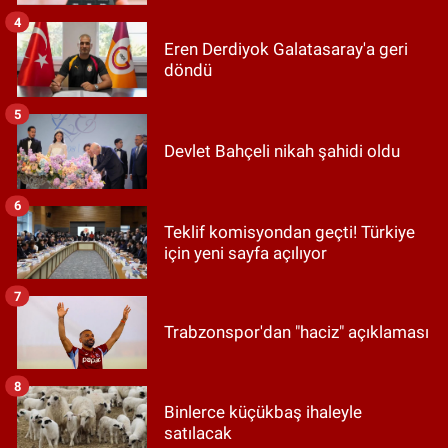
4
Eren Derdiyok Galatasaray'a geri
döndü
5
Devlet Bahçeli nikah şahidi oldu
6
Teklif komisyondan geçti! Türkiye
için yeni sayfa açılıyor
7
Trabzonspor'dan "haciz" açıklaması
8
Binlerce küçükbaş ihaleyle
satılacak