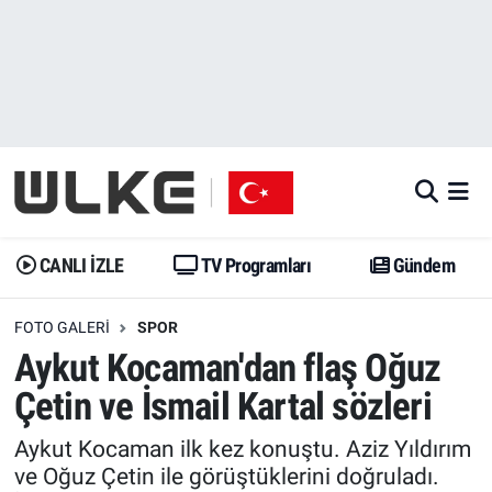
CANLI İZLE
CANLI YAYIN
Nöbetçi Eczaneler
TV Programları
TV Programları
Hava Durumu
Gündem
Gündem
İstanbul Namaz Vakitleri
Dünya
Trend
Trafik Durumu
CANLI İZLE
TV Programları
Gündem
Spor
Yaşam
Süper Lig Puan Durumu ve Fikstür
FOTO GALERI
SPOR
Aykut Kocaman'dan flaş Oğuz
Erişim Bilgileri
Erişim Bilgileri
Erişim Bilgileri
Çetin ve İsmail Kartal sözleri
Ekonomi
Spor
Tüm Manşetler
Aykut Kocaman ilk kez konuştu. Aziz Yıldırım
ve Oğuz Çetin ile görüştüklerini doğruladı.
Trend
Ekonomi
Son Dakika Haberleri