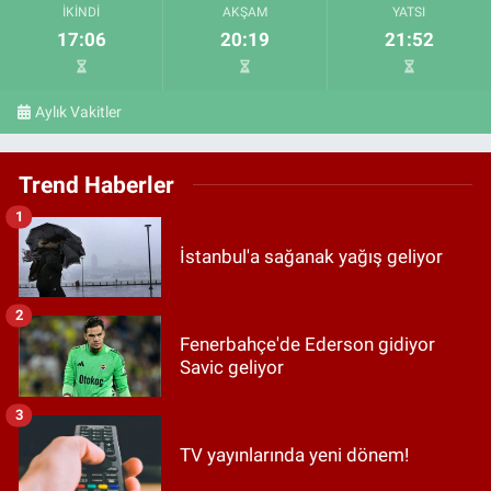
İKINDI
AKŞAM
YATSI
17:06
20:19
21:52
Aylık Vakitler
Trend Haberler
1
İstanbul'a sağanak yağış geliyor
2
Fenerbahçe'de Ederson gidiyor
Savic geliyor
3
TV yayınlarında yeni dönem!