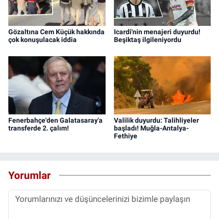
Gözaltına Cem Küçük hakkında
Icardi'nin menajeri duyurdu!
çok konuşulacak iddia
Beşiktaş ilgileniyordu
Fenerbahçe'den Galatasaray'a
Valilik duyurdu: Talihliyeler
transferde 2. çalım!
başladı! Muğla-Antalya-
Fethiye
Yorumlar