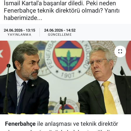
İsmail Kartal'a başarılar diledi. Peki neden
Fenerbahçe teknik direktörü olmadı? Yanıtı
Özel Haberler
Dünya
Haber Arşivi
haberimizde...
Yazarlar
Medya
24.06.2026 - 13:15
24.06.2026 - 14:52
YAYINLANMA
GÜNCELLEME
Özel Haberler
Kadın
Erişim Bilgileri
Sağlık
Teknoloji
Ramazan
Fenerbahçe
ile anlaşması ve teknik direktör