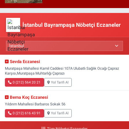
İstanbul Bayrampaşa Nöbetçi Eczaneler
Sevda Eczanesi
Muratpaşa Mahallesi Kamil Caddesi 107A Ulubatlı Sağlık Ocağı Çapraz
Karşısı,Muratpaşa Muhtarlığı Çaprazı
0 (212) 564 20 21
Yol Tarifi Al
Berna Koç Eczanesi
Yıldırım Mahallesi Barbaros Sokak 56
0 (212) 616 43 91
Yol Tarifi Al
Tüm Nöbetçi Eczaneler