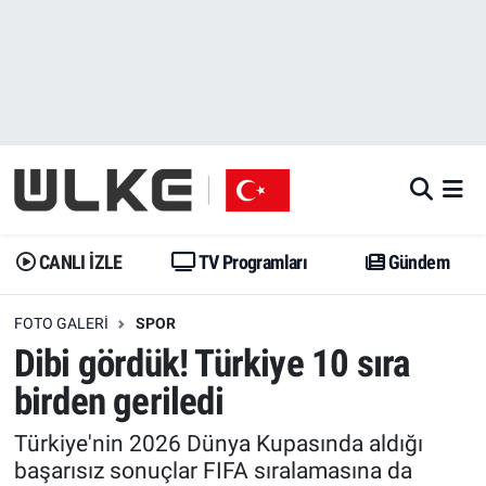
CANLI İZLE
CANLI YAYIN
Nöbetçi Eczaneler
TV Programları
TV Programları
Hava Durumu
Gündem
Gündem
İstanbul Namaz Vakitleri
Dünya
Trend
Trafik Durumu
CANLI İZLE
TV Programları
Gündem
Spor
Yaşam
Süper Lig Puan Durumu ve Fikstür
FOTO GALERI
SPOR
Dibi gördük! Türkiye 10 sıra
Erişim Bilgileri
Erişim Bilgileri
Erişim Bilgileri
birden geriledi
Ekonomi
Spor
Tüm Manşetler
Türkiye'nin 2026 Dünya Kupasında aldığı
başarısız sonuçlar FIFA sıralamasına da
Trend
Ekonomi
Son Dakika Haberleri