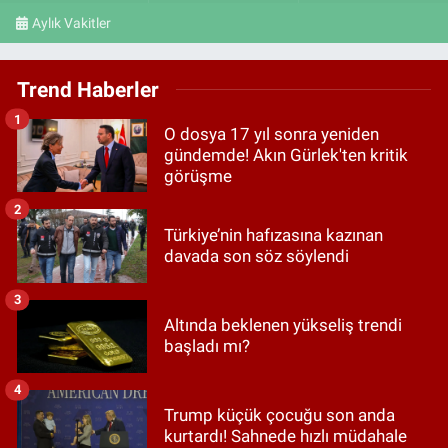
Aylık Vakitler
Trend Haberler
1
O dosya 17 yıl sonra yeniden
gündemde! Akın Gürlek'ten kritik
görüşme
2
Türkiye’nin hafızasına kazınan
davada son söz söylendi
3
Altında beklenen yükseliş trendi
başladı mı?
4
Trump küçük çocuğu son anda
kurtardı! Sahnede hızlı müdahale