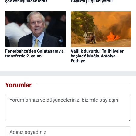
çok konuşulacak iddia
Beşiktaş ilgileniyordu
Fenerbahçe'den Galatasaray'a
Valilik duyurdu: Talihliyeler
transferde 2. çalım!
başladı! Muğla-Antalya-
Fethiye
Yorumlar