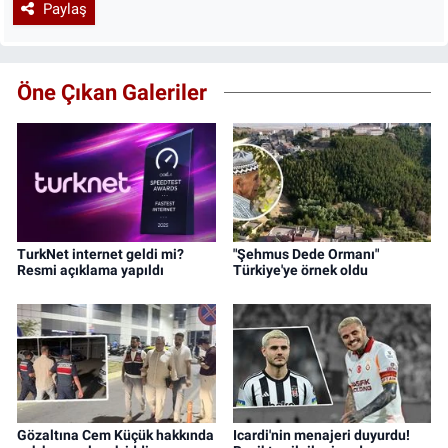
Paylaş
Öne Çıkan Galeriler
TurkNet internet geldi mi?
"Şehmus Dede Ormanı"
Resmi açıklama yapıldı
Türkiye'ye örnek oldu
Gözaltına Cem Küçük hakkında
Icardi'nin menajeri duyurdu!