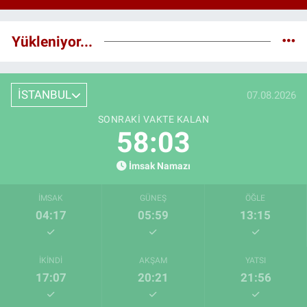
Yükleniyor...
İSTANBUL
07.08.2026
SONRAKI VAKTE KALAN
58:01
İmsak Namazı
İMSAK
GÜNEŞ
ÖĞLE
04:17
05:59
13:15
İKINDI
AKŞAM
YATSI
17:07
20:21
21:56