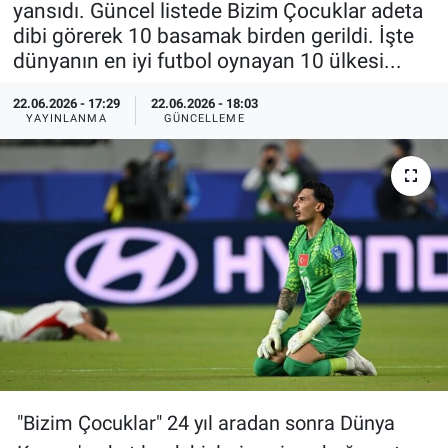
yansıdı. Güncel listede Bizim Çocuklar adeta
dibi görerek 10 basamak birden gerildi. İşte
Özel Haberler
Dünya
Haber Arşivi
dünyanın en iyi futbol oynayan 10 ülkesi...
Yazarlar
Medya
22.06.2026 - 17:29
22.06.2026 - 18:03
YAYINLANMA
GÜNCELLEME
Özel Haberler
Kadın
Erişim Bilgileri
Sağlık
Teknoloji
Ramazan
"Bizim Çocuklar" 24 yıl aradan sonra Dünya