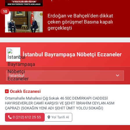
10
Erdoğan ve Bahçeli'den dikkat
çeken görüşme! Basına kapalı
gerçekleşti
İstanbul Bayrampaşa Nöbetçi Eczaneler
Ocaklı Eczanesi
Ortamahalle Mahallesi Çığ Sokak 46 50C DEMİRKAPI CADDESİ
HAYIRSEVERLER CAMİİ KARŞISI VE ŞEHİT İBRAHİM CEYLAN ASM
ÇAPRAZI (SOKAĞIN YENİ ADI ŞEHİT ÜMİT YOLCU SOKAĞI)
0 (212) 612 25 55
Yol Tarifi Al