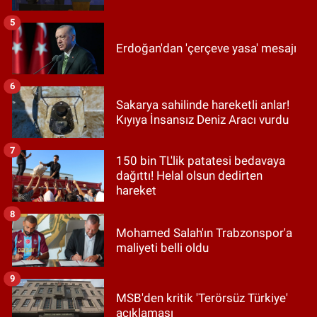
5
Erdoğan'dan 'çerçeve yasa' mesajı
6
Sakarya sahilinde hareketli anlar!
Kıyıya İnsansız Deniz Aracı vurdu
7
150 bin TL'lik patatesi bedavaya
dağıttı! Helal olsun dedirten
hareket
8
Mohamed Salah'ın Trabzonspor'a
maliyeti belli oldu
9
MSB'den kritik 'Terörsüz Türkiye'
açıklaması