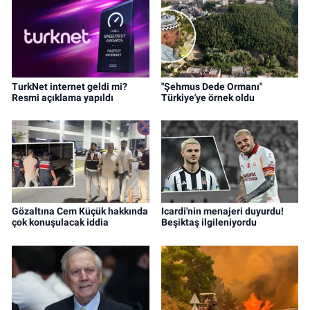
TurkNet internet geldi mi?
"Şehmus Dede Ormanı"
Resmi açıklama yapıldı
Türkiye'ye örnek oldu
Gözaltına Cem Küçük hakkında
Icardi'nin menajeri duyurdu!
çok konuşulacak iddia
Beşiktaş ilgileniyordu