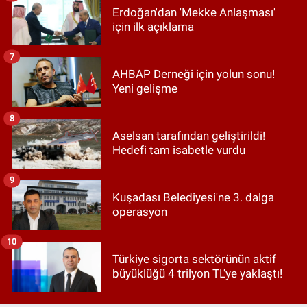
Erdoğan'dan 'Mekke Anlaşması'
için ilk açıklama
7
AHBAP Derneği için yolun sonu!
Yeni gelişme
8
Aselsan tarafından geliştirildi!
Hedefi tam isabetle vurdu
9
Kuşadası Belediyesi'ne 3. dalga
operasyon
10
Türkiye sigorta sektörünün aktif
büyüklüğü 4 trilyon TL'ye yaklaştı!