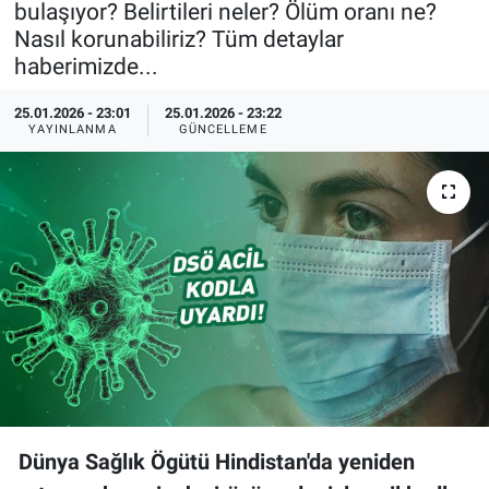
bulaşıyor? Belirtileri neler? Ölüm oranı ne?
Nasıl korunabiliriz? Tüm detaylar
Özel Haberler
Dünya
Haber Arşivi
haberimizde...
Yazarlar
Medya
25.01.2026 - 23:01
25.01.2026 - 23:22
YAYINLANMA
GÜNCELLEME
Özel Haberler
Kadın
Erişim Bilgileri
Sağlık
Teknoloji
Ramazan
Dünya Sağlık Ögütü Hindistan'da yeniden