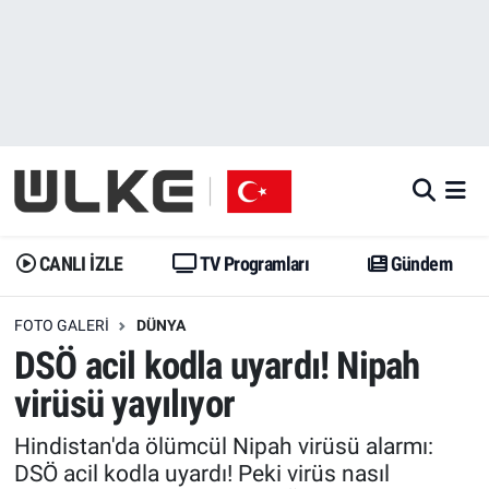
CANLI İZLE
CANLI YAYIN
Nöbetçi Eczaneler
TV Programları
TV Programları
Hava Durumu
Gündem
Gündem
İstanbul Namaz Vakitleri
Dünya
Trend
Trafik Durumu
CANLI İZLE
TV Programları
Gündem
Spor
Yaşam
Süper Lig Puan Durumu ve Fikstür
FOTO GALERI
DÜNYA
DSÖ acil kodla uyardı! Nipah
Erişim Bilgileri
Erişim Bilgileri
Erişim Bilgileri
virüsü yayılıyor
Ekonomi
Spor
Tüm Manşetler
Hindistan'da ölümcül Nipah virüsü alarmı:
DSÖ acil kodla uyardı! Peki virüs nasıl
Trend
Ekonomi
Son Dakika Haberleri