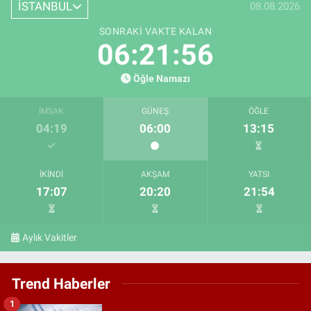
İSTANBUL
08.08.2026
SONRAKI VAKTE KALAN
06:21:54
Öğle Namazı
İMSAK
GÜNEŞ
ÖĞLE
04:19
06:00
13:15
İKINDI
AKŞAM
YATSI
17:07
20:20
21:54
Aylık Vakitler
Trend Haberler
1