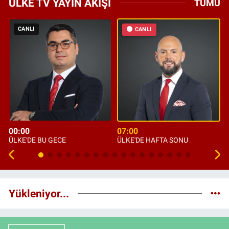
ÜLKE TV YAYIN AKIŞI
TÜMÜ
CANLI
CANLI
00:00
07:00
ÜLKE'DE BU GECE
ÜLKE'DE HAFTA SONU
Yükleniyor...