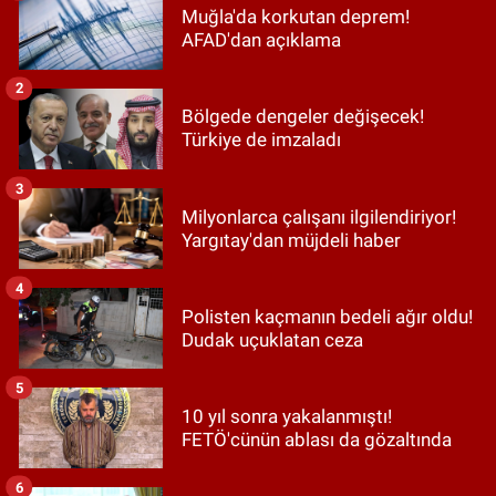
Muğla'da korkutan deprem!
AFAD'dan açıklama
2
Bölgede dengeler değişecek!
Türkiye de imzaladı
3
Milyonlarca çalışanı ilgilendiriyor!
Yargıtay'dan müjdeli haber
4
Polisten kaçmanın bedeli ağır oldu!
Dudak uçuklatan ceza
5
10 yıl sonra yakalanmıştı!
FETÖ'cünün ablası da gözaltında
6