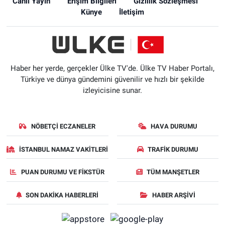
Canlı Yayın
Erişim Bilgileri
Gizlilik Sözleşmesi
Künye
İletişim
Haber her yerde, gerçekler Ülke TV'de. Ülke TV Haber Portalı,
Türkiye ve dünya gündemini güvenilir ve hızlı bir şekilde
izleyicisine sunar.
NÖBETÇI ECZANELER
HAVA DURUMU
İSTANBUL NAMAZ VAKITLERI
TRAFIK DURUMU
PUAN DURUMU VE FIKSTÜR
TÜM MANŞETLER
SON DAKIKA HABERLERI
HABER ARŞIVI