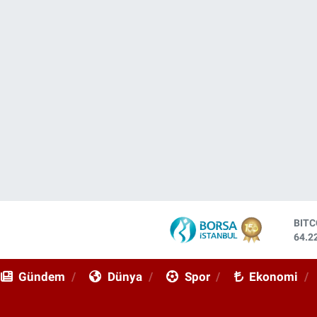
DOL
47,6
EUR
55,0
Gündem
Dünya
Spor
Ekonomi
STE
64,2
GRA