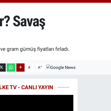
.40
%0.45
T100
99
%70
r? Savaş
COIN
25,61
%-0.63
 ve gram gümüş fiyatları fırladı.
-
+
A
A
LKE TV - CANLI YAYIN