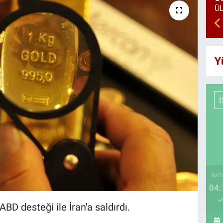
Y
İMS
04:
D desteği ile İran'a saldırdı.