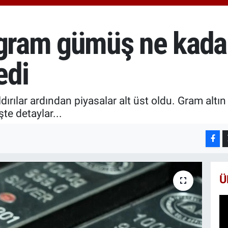
6510
BİS
13.7
 gram gümüş ne kada
BIT
64.2
edi
aldırılar ardından piyasalar alt üst oldu. Gram altın
te detaylar...
Ü