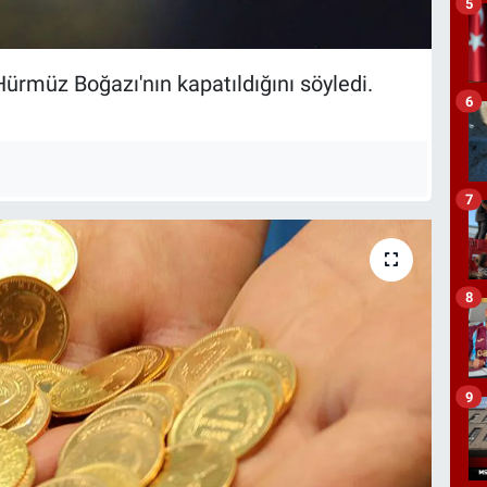
5
, Hürmüz Boğazı'nın kapatıldığını söyledi.
6
7
8
9