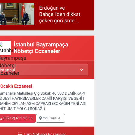
Erdoğan ve
Bahçeli'den dikkat
çeken görüşme!
Basına kapalı
gerçekleşti
İstanbul Bayrampaşa
Nöbetçi Eczaneler
Ocaklı Eczanesi
tamahalle Mahallesi Çığ Sokak 46 50C DEMİRKAPI
DDESİ HAYIRSEVERLER CAMİİ KARŞISI VE ŞEHİT
RAHİM CEYLAN ASM ÇAPRAZI (SOKAĞIN YENİ ADI
HİT ÜMİT YOLCU SOKAĞI)
0 (212) 612 25 55
Yol Tarifi Al
Tüm Nöbetçi Eczaneler