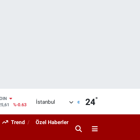
°
AR
24
İstanbul
704
%0
O
406
%-0.08
Trend
Özel Haberler
RLİN
143
%0
M ALTIN