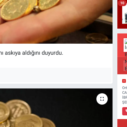
10
ını askıya aldığını duyurdu.
Or
CA
İB
ŞE