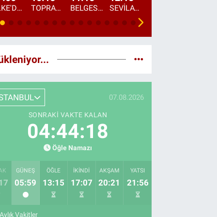
ÜLKE'DE BU SABAH
TOPRAKTAN SOFRAYA
BELGESEL: "ÜLKE'NİN ALIN TERİ"
SEVİLAY SUNGUR İLE ELİMİN BEREKETİ
ÖĞLE AJANSI
ÜLKE'DEN HABE
ükleniyor...
İSTANBUL
07.08.2026
SONRAKI VAKTE KALAN
04:44:16
Öğle Namazı
AK
GÜNEŞ
ÖĞLE
İKINDI
AKŞAM
YATSI
17
05:59
13:15
17:07
20:21
21:56
Aylık Vakitler