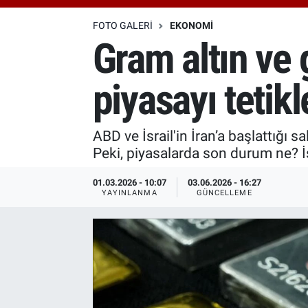
Özel Haberler
Dünya
Haber Arşivi
FOTO GALERI
EKONOMI
Gram altın ve
Yazarlar
Medya
piyasayı tetikl
Özel Haberler
Kadın
ABD ve İsrail'in İran’a başlattığı s
Peki, piyasalarda son durum ne? İş
Erişim Bilgileri
01.03.2026 - 10:07
03.06.2026 - 16:27
YAYINLANMA
GÜNCELLEME
Sağlık
Teknoloji
Ramazan