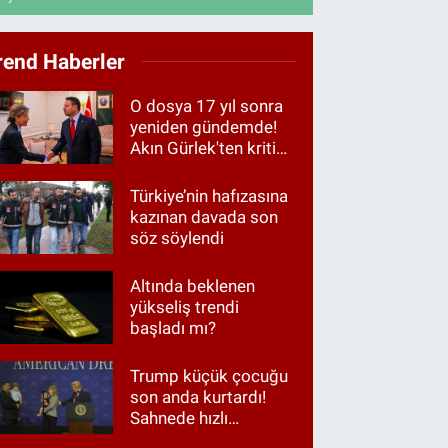
rend Haberler
O dosya 17 yıl sonra
yeniden gündemde!
Akın Gürlek'ten kritik
görüşme
Türkiye’nin hafızasına
kazınan davada son
söz söylendi
Altında beklenen
yükseliş trendi
başladı mı?
Trump küçük çocuğu
son anda kurtardı!
Sahnede hızlı
müdahale