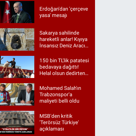
Erdoğan'dan 'çerçeve
yasa' mesajı
Sakarya sahilinde
hareketli anlar! Kıyıya
İnsansız Deniz Aracı
vurdu
150 bin TL'lik patatesi
bedavaya dağıttı!
Helal olsun dedirten
hareket
Mohamed Salah'ın
Trabzonspor'a
maliyeti belli oldu
MSB'den kritik
'Terörsüz Türkiye'
açıklaması