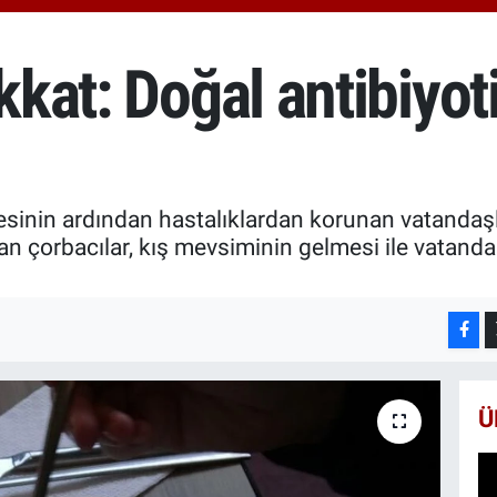
66
Bİ
13
ikkat: Doğal antibiyot
BI
65
mesinin ardından hastalıklardan korunan vatanda
an çorbacılar, kış mevsiminin gelmesi ile vatanda
Ü