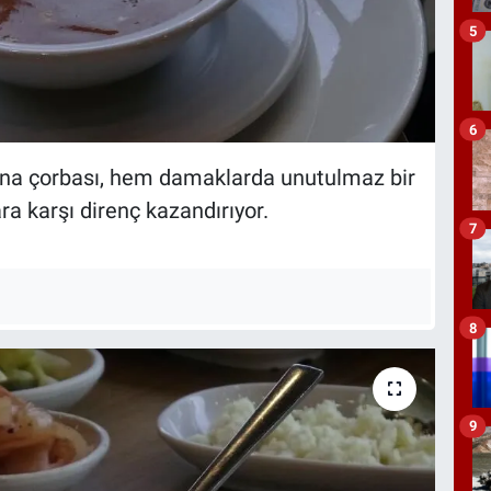
5
6
ana çorbası, hem damaklarda unutulmaz bir
ra karşı direnç kazandırıyor.
7
8
9