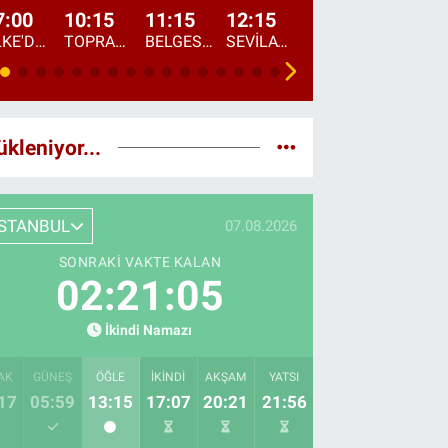
7:00
10:15
11:15
12:15
13:00
13:45
ÜLKE'DE BU SABAH
TOPRAKTAN SOFRAYA
BELGESEL: "ÜLKE'NİN ALIN TERİ"
SEVİLAY SUNGUR İLE ELİMİN BEREKETİ
ÖĞLE AJANSI
ÜLKE'DEN HABE
ükleniyor...
İSTANBUL
07.08.2026
SONRAKI VAKTE KALAN
02:21:03
İkindi Namazı
AK
GÜNEŞ
ÖĞLE
İKINDI
AKŞAM
YATSI
17
05:59
13:15
17:07
20:21
21:56