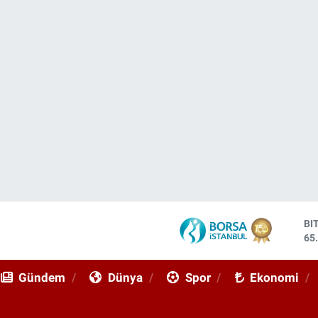
DO
47
EU
55
Gündem
Dünya
Spor
Ekonomi
ST
64
GR