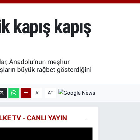
18.49
%2.12
ST100
.887
%64
ik kapış kapış
TCOIN
.130,04
%1.2
şlar, Anadolu’nun meşhur
şların büyük rağbet gösterdiğini
-
+
A
A
LKE TV - CANLI YAYIN