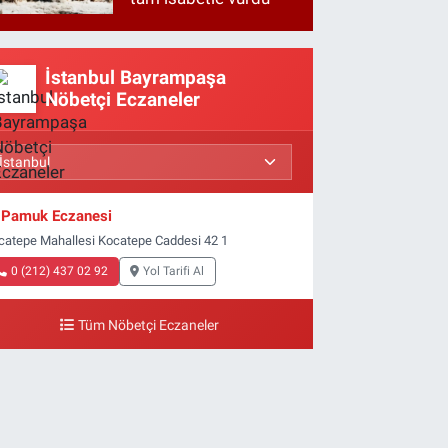
İstanbul Bayrampaşa
Nöbetçi Eczaneler
Pamuk Eczanesi
catepe Mahallesi Kocatepe Caddesi 42 1
0 (212) 437 02 92
Yol Tarifi Al
Tüm Nöbetçi Eczaneler