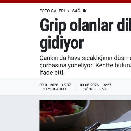
Özel Haberler
Dünya
Haber Arşivi
FOTO GALERI
SAĞLIK
Grip olanlar d
Yazarlar
Medya
gidiyor
Özel Haberler
Kadın
Çankırı'da hava sıcaklığının düş
çorbasına yöneliyor. Kentte bulun
Erişim Bilgileri
ifade etti.
Sağlık
09.01.2026 - 15:37
03.06.2026 - 16:27
YAYINLANMA
GÜNCELLEME
Teknoloji
Ramazan