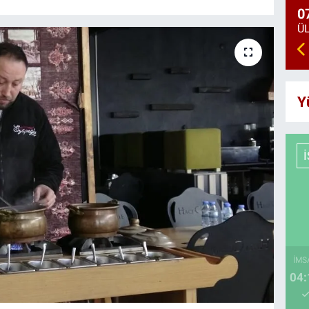
0
Y
İMS
04: