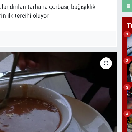
dlandırılan tarhana çorbası, bağışıklık
 ilk tercihi oluyor.
T
1
2
3
4