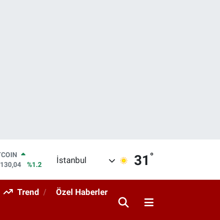
°
LAR
31
İstanbul
,7069
%0.17
RO
,0265
%0.01
Trend
Özel Haberler
ERLİN
,1897
%0.02
AM ALTIN