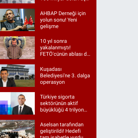
AHBAP Derneği için
yolun sonu! Yeni
gelişme
10 yıl sonra
yakalanmıştı!
FETÖ'cünün ablası da
gözaltında
Kuşadası
Belediyesi'ne 3. dalga
operasyon
Türkiye sigorta
sektörünün aktif
büyüklüğü 4 trilyon
TL'ye yaklaştı!
Aselsan tarafından
geliştirildi! Hedefi
tam isabetle vurdu