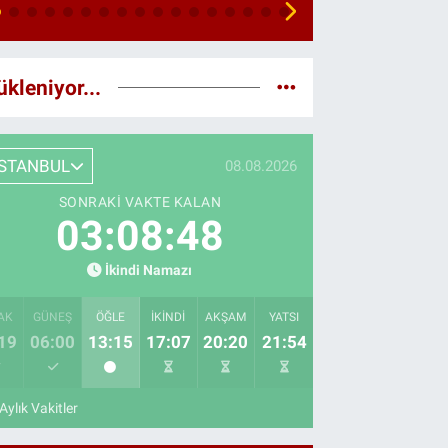
ükleniyor...
İSTANBUL
08.08.2026
SONRAKI VAKTE KALAN
03:08:46
İkindi Namazı
AK
GÜNEŞ
ÖĞLE
İKINDI
AKŞAM
YATSI
19
06:00
13:15
17:07
20:20
21:54
Aylık Vakitler