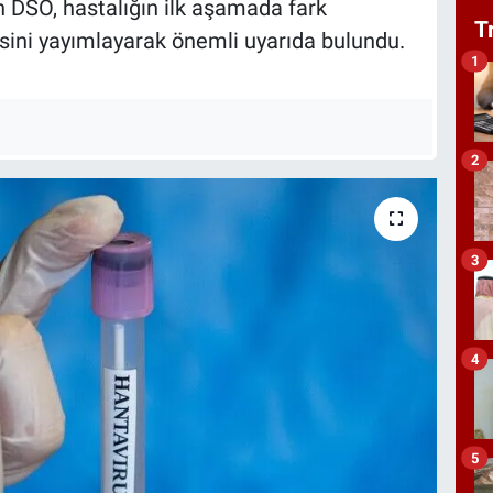
 DSÖ, hastalığın ilk aşamada fark
T
tesini yayımlayarak önemli uyarıda bulundu.
1
2
3
4
5