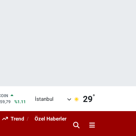
°
LAR
29
İstanbul
7436
%0.18
RO
2510
%0.32
Trend
Özel Haberler
RLİN
4811
%0.38
M ALTIN