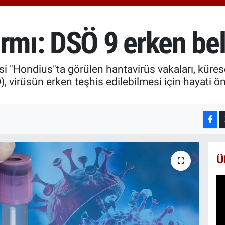
666
BİS
13.
rmı: DSÖ 9 erken beli
BIT
64.
 "Hondius"ta görülen hantavirüs vakaları, küresel
, virüsün erken teşhis edilebilmesi için hayati ö
Ü