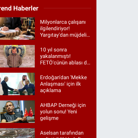
rend Haberler
Milyonlarca çalışanı
ilgilendiriyor!
Yargıtay'dan müjdeli
haber
10 yıl sonra
yakalanmıştı!
FETÖ'cünün ablası da
gözaltında
Erdoğan'dan 'Mekke
Anlaşması' için ilk
açıklama
AHBAP Derneği için
yolun sonu! Yeni
gelişme
Aselsan tarafından