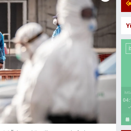
Y
İMS
04: