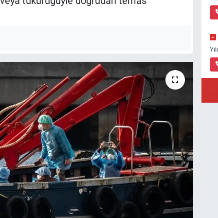
kı veya tükürüğüyle doğrudan temas
Yı