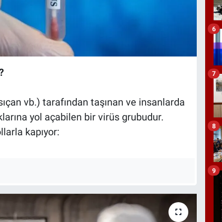
6
?
7
sıçan vb.) tarafından taşınan ve insanlarda
larına yol açabilen bir virüs grubudur.
8
llarla kapıyor:
9