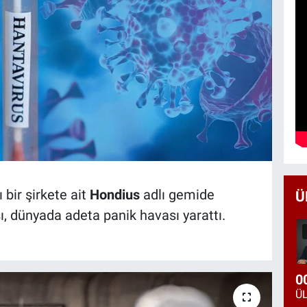
 bir şirkete ait
Hondius
adlı gemide
Ü
, dünyada adeta panik havası yarattı.
0