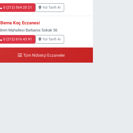
0 (212) 564 20 21
Yol Tarifi Al
Berna Koç Eczanesi
ldırım Mahallesi Barbaros Sokak 56
0 (212) 616 43 91
Yol Tarifi Al
Tüm Nöbetçi Eczaneler