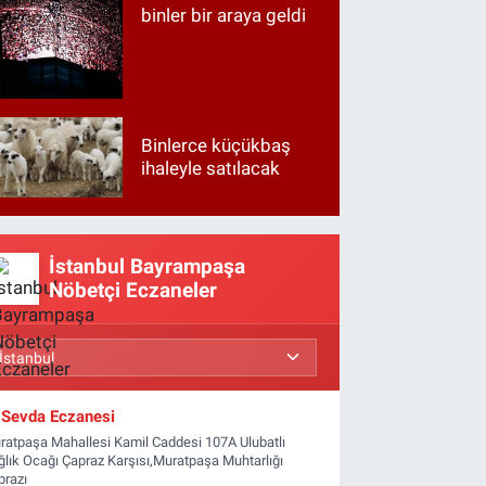
binler bir araya geldi
Binlerce küçükbaş
ihaleyle satılacak
İstanbul Bayrampaşa
Nöbetçi Eczaneler
Sevda Eczanesi
ratpaşa Mahallesi Kamil Caddesi 107A Ulubatlı
ğlık Ocağı Çapraz Karşısı,Muratpaşa Muhtarlığı
prazı