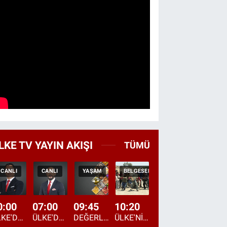
LKE TV YAYIN AKIŞI
TÜMÜ
CANLI
CANLI
YAŞAM
BELGESEL
TEKRAR
CANLI
0:00
07:00
09:45
10:20
11:15
12:20
ÜLKE'DE BU GECE
ÜLKE'DE HAFTA SONU
DEĞERLERİN DAVETİ
ÜLKE'NİN ÇOCUKLARI
YOL HİKAYESİ
DÜNYANIN GÜNDE