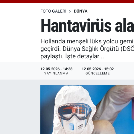
Özel Haberler
Dünya
Haber Arşivi
FOTO GALERI
DÜNYA
Hantavirüs ala
Yazarlar
Medya
Hollanda menşeli lüks yolcu gemisi
Özel Haberler
geçirdi. Dünya Sağlık Örgütü (DSÖ)
paylaştı. İşte detaylar...
Kadın
12.05.2026 - 14:38
12.05.2026 - 15:02
Erişim Bilgileri
YAYINLANMA
GÜNCELLEME
Sağlık
Teknoloji
Ramazan