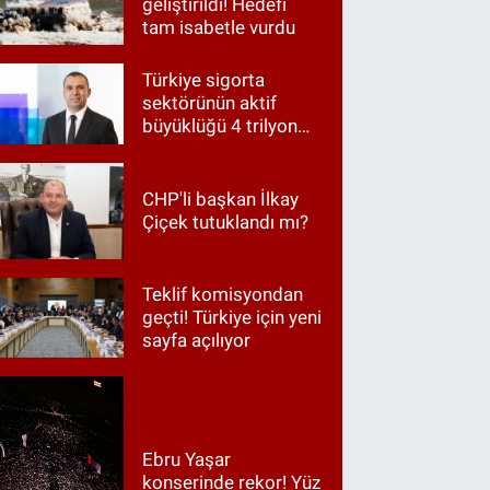
geliştirildi! Hedefi
tam isabetle vurdu
Türkiye sigorta
sektörünün aktif
büyüklüğü 4 trilyon
TL'ye yaklaştı!
CHP'li başkan İlkay
Çiçek tutuklandı mı?
Teklif komisyondan
geçti! Türkiye için yeni
sayfa açılıyor
Ebru Yaşar
konserinde rekor! Yüz