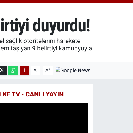
0.55
%0.03
T100
779
%-14
rtiyi duyurdu!
COIN
959,79
%1.11
 sağlık otoritelerini harekete
nem taşıyan 9 belirtiyi kamuoyuyla
-
+
A
A
LKE TV - CANLI YAYIN