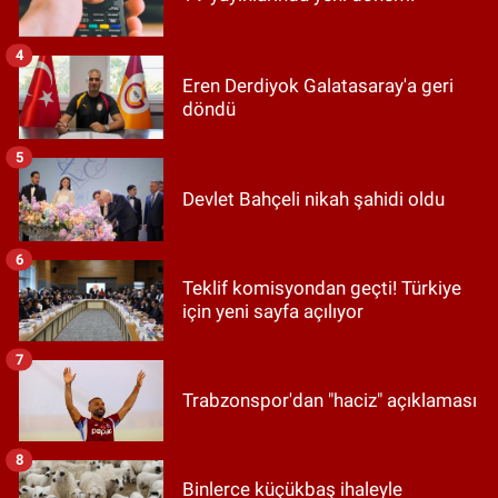
4
Eren Derdiyok Galatasaray'a geri
döndü
5
Devlet Bahçeli nikah şahidi oldu
6
Teklif komisyondan geçti! Türkiye
için yeni sayfa açılıyor
7
Trabzonspor'dan "haciz" açıklaması
8
Binlerce küçükbaş ihaleyle