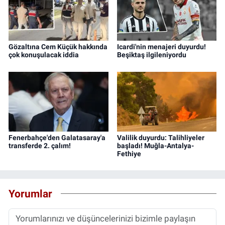
Gözaltına Cem Küçük hakkında
Icardi'nin menajeri duyurdu!
çok konuşulacak iddia
Beşiktaş ilgileniyordu
Fenerbahçe'den Galatasaray'a
Valilik duyurdu: Talihliyeler
transferde 2. çalım!
başladı! Muğla-Antalya-
Fethiye
Yorumlar