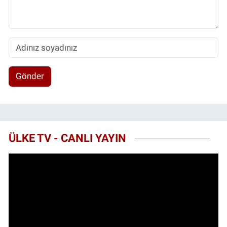
Gönder
ÜLKE TV - CANLI YAYIN