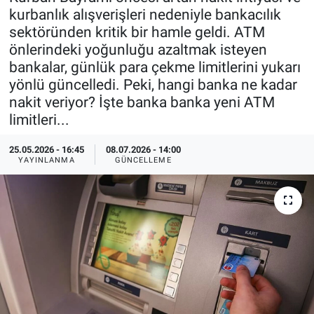
kurbanlık alışverişleri nedeniyle bankacılık
Özel Haberler
Dünya
Haber Arşivi
sektöründen kritik bir hamle geldi. ATM
önlerindeki yoğunluğu azaltmak isteyen
Yazarlar
Medya
bankalar, günlük para çekme limitlerini yukarı
yönlü güncelledi. Peki, hangi banka ne kadar
Özel Haberler
nakit veriyor? İşte banka banka yeni ATM
limitleri...
Kadın
25.05.2026 - 16:45
08.07.2026 - 14:00
YAYINLANMA
GÜNCELLEME
Erişim Bilgileri
Sağlık
Teknoloji
Ramazan