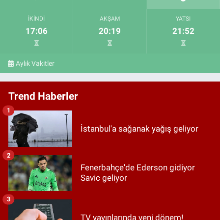
İKINDI
AKŞAM
YATSI
17:06
20:19
21:52
Aylık Vakitler
Trend Haberler
1
İstanbul'a sağanak yağış geliyor
2
Fenerbahçe'de Ederson gidiyor
Savic geliyor
3
TV yayınlarında yeni dönem!