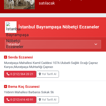
satılacak
İstanbul Bayrampaşa Nöbetçi Eczaneler
Sevda Eczanesi
Muratpaşa Mahallesi Kamil Caddesi 107A Ulubatlı Sağlık Ocağı Çapraz
Karşısı,Muratpaşa Muhtarlığı Çaprazı
0 (212) 564 20 21
Yol Tarifi Al
Berna Koç Eczanesi
Yıldırım Mahallesi Barbaros Sokak 56
0 (212) 616 43 91
Yol Tarifi Al