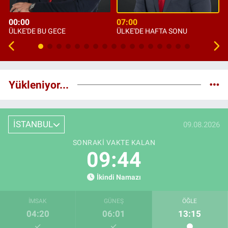
00:00
07:00
ÜLKE'DE BU GECE
ÜLKE'DE HAFTA SONU
Yükleniyor...
İSTANBUL
09.08.2026
SONRAKI VAKTE KALAN
09:42
İkindi Namazı
İMSAK
GÜNEŞ
ÖĞLE
04:20
06:01
13:15