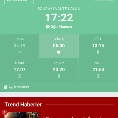
SONRAKI VAKTE KALAN
17:20
Öğle Namazı
İMSAK
GÜNEŞ
ÖĞLE
04:19
06:00
13:15
İKINDI
AKŞAM
YATSI
17:07
20:20
21:54
Aylık Vakitler
Trend Haberler
1