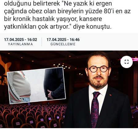
olduğunu belirterek "Ne yazık ki ergen
çağında obez olan bireylerin yüzde 80'i en az
Özel Haberler
Dünya
Haber Arşivi
bir kronik hastalık yaşıyor, kansere
yatkınlıkları çok artıyor." diye konuştu.
Yazarlar
Medya
17.04.2025 - 16:02
17.04.2025 - 16:46
Özel Haberler
YAYINLANMA
GÜNCELLEME
Kadın
Erişim Bilgileri
Sağlık
Teknoloji
Ramazan