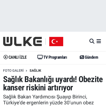
CANLI İZLE
CANLI YAYIN
Nöbetçi Eczaneler
TV Programları
TV Programları
Hava Durumu
Gündem
Gündem
İstanbul Namaz Vakitleri
Dünya
Trend
Trafik Durumu
CANLI İZLE
TV Programları
Gündem
Spor
Yaşam
Süper Lig Puan Durumu ve Fikstür
FOTO GALERI
SAĞLIK
Sağlık Bakanlığı uyardı! Obezite
Erişim Bilgileri
Erişim Bilgileri
Erişim Bilgileri
kanser riskini artırıyor
Ekonomi
Spor
Tüm Manşetler
Sağlık Bakan Yardımcısı Şuayıp Birinci,
Türkiye'de ergenlerin yüzde 30'unun obez
Trend
Ekonomi
Son Dakika Haberleri