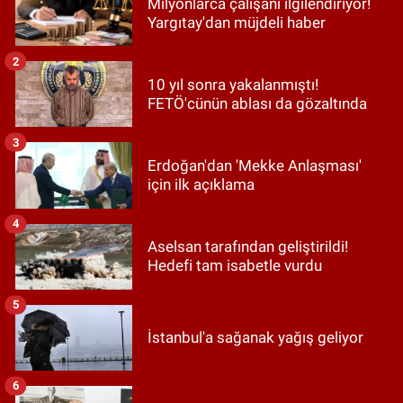
Milyonlarca çalışanı ilgilendiriyor!
Yargıtay'dan müjdeli haber
2
10 yıl sonra yakalanmıştı!
FETÖ'cünün ablası da gözaltında
3
Erdoğan'dan 'Mekke Anlaşması'
için ilk açıklama
4
Aselsan tarafından geliştirildi!
Hedefi tam isabetle vurdu
5
İstanbul'a sağanak yağış geliyor
6