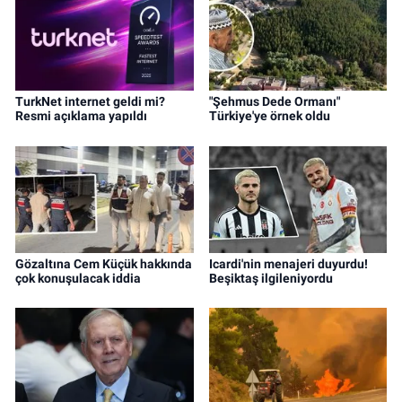
TurkNet internet geldi mi?
"Şehmus Dede Ormanı"
Resmi açıklama yapıldı
Türkiye'ye örnek oldu
Gözaltına Cem Küçük hakkında
Icardi'nin menajeri duyurdu!
çok konuşulacak iddia
Beşiktaş ilgileniyordu