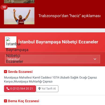
10
Trabzonspor'dan "haciz" açıklaması
İstanbul Bayrampaşa Nöbetçi Eczaneler
Sevda Eczanesi
Muratpaşa Mahallesi Kamil Caddesi 107A Ulubatlı Sağlık Ocağı Çapraz
Karşısı,Muratpaşa Muhtarlığı Çaprazı
0 (212) 564 20 21
Yol Tarifi Al
Berna Koç Eczanesi