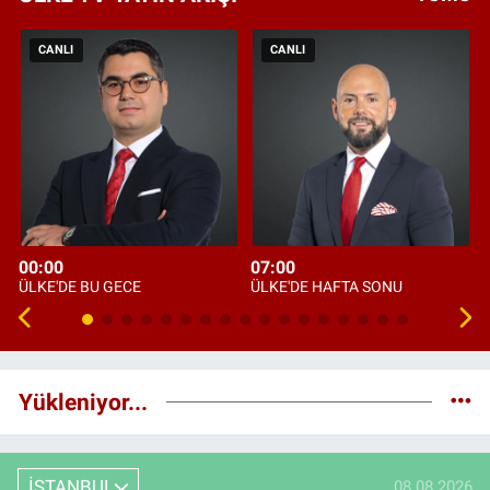
CANLI
CANLI
00:00
07:00
ÜLKE'DE BU GECE
ÜLKE'DE HAFTA SONU
Yükleniyor...
İSTANBUL
08.08.2026