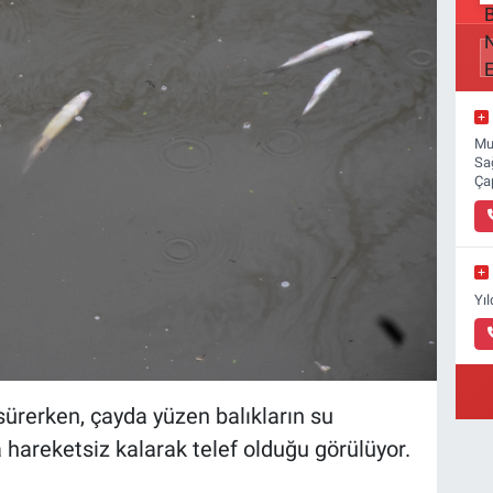
Mu
Sa
Ça
Yı
sürerken, çayda yüzen balıkların su
 hareketsiz kalarak telef olduğu görülüyor.