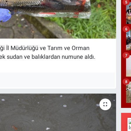
5
6
kliği İl Müdürlüğü ve Tarım ve Orman
7
rek sudan ve balıklardan numune aldı.
8