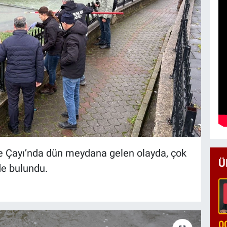
e Çayı’nda dün meydana gelen olayda, çok
Ü
de bulundu.
0