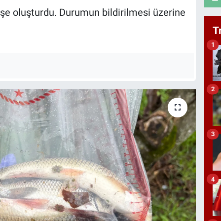
işe oluşturdu. Durumun bildirilmesi üzerine
T
1
2
3
4