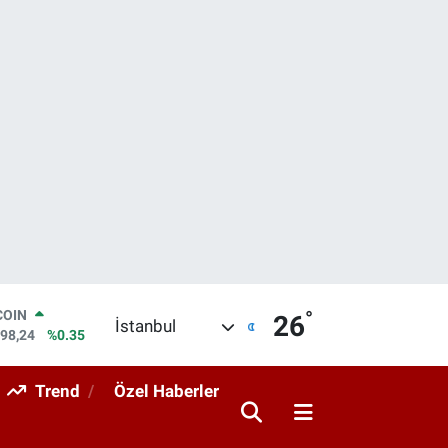
°
LAR
26
İstanbul
7436
%0.18
RO
2510
%0.32
Trend
Özel Haberler
RLİN
4811
%0.38
M ALTIN