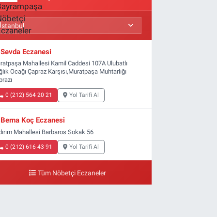
Sevda Eczanesi
ratpaşa Mahallesi Kamil Caddesi 107A Ulubatlı
ğlık Ocağı Çapraz Karşısı,Muratpaşa Muhtarlığı
prazı
0 (212) 564 20 21
Yol Tarifi Al
Berna Koç Eczanesi
ldırım Mahallesi Barbaros Sokak 56
0 (212) 616 43 91
Yol Tarifi Al
Tüm Nöbetçi Eczaneler