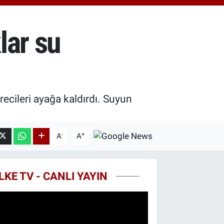
0.55
%0.03
T100
779
%-14
lar su
COIN
998,24
%0.35
recileri ayağa kaldırdı. Suyun
-
+
A
A
LKE TV - CANLI YAYIN