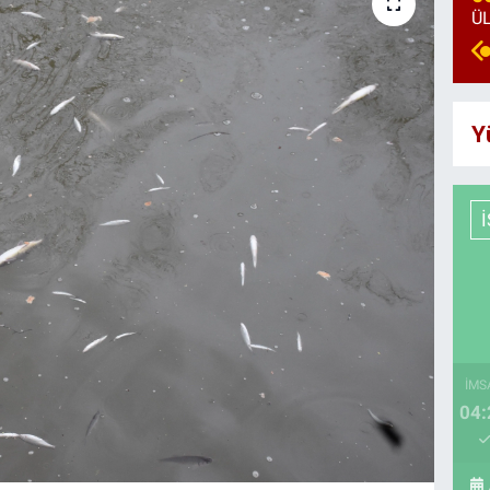
Y
İMS
04: