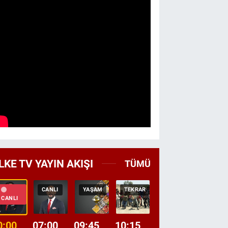
LKE TV YAYIN AKIŞI
TÜMÜ
CANLI
YAŞAM
TEKRAR
GEZI
BELGES
CANLI
0:00
07:00
09:45
10:15
11:10
12:30