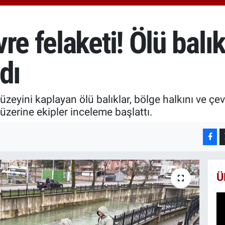
666
BİS
13.
re felaketi! Ölü balık
BIT
64.
dı
zeyini kaplayan ölü balıklar, bölge halkını ve çev
zerine ekipler inceleme başlattı.
Ü