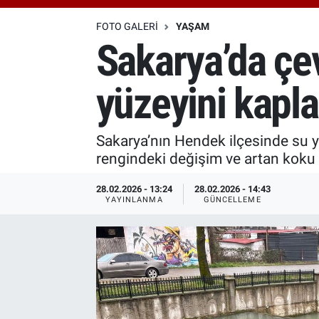
Özel Haberler
Dünya
Haber Arşivi
FOTO GALERI
YAŞAM
Sakarya’da çev
Yazarlar
Medya
yüzeyini kapla
Özel Haberler
Kadın
Sakarya’nın Hendek ilçesinde su yü
rengindeki değişim ve artan koku ü
Erişim Bilgileri
28.02.2026 - 13:24
28.02.2026 - 14:43
YAYINLANMA
GÜNCELLEME
Sağlık
Teknoloji
Ramazan