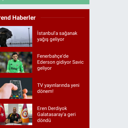
rend Haberler
İstanbul'a sağanak
yağış geliyor
Fenerbahçe'de
Ederson gidiyor Savic
geliyor
TV yayınlarında yeni
dönem!
Eren Derdiyok
Galatasaray'a geri
döndü