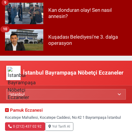
9
Kan donduran olay! Sen nasıl
annesin?
10
Kuşadası Belediyesi'ne 3. dalga
operasyon
İstanbul Bayrampaşa Nöbetçi Eczaneler
Pamuk Eczanesi
Kocatepe Mahallesi, Kocatepe Caddesi, No:42 1 Bayrampaşa İstanbul
0 (212) 437 02 92
Yol Tarifi Al