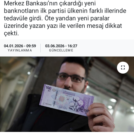
Merkez Bankası’nın çıkardığı yeni
banknotların ilk partisi ülkenin farklı illerinde
Özel Haberler
Dünya
Haber Arşivi
tedavüle girdi. Öte yandan yeni paralar
üzerinde yazan yazı ile verilen mesaj dikkat
Yazarlar
Medya
çekti.
Özel Haberler
04.01.2026 - 09:59
03.06.2026 - 16:27
YAYINLANMA
GÜNCELLEME
Kadın
Erişim Bilgileri
Sağlık
Teknoloji
Ramazan