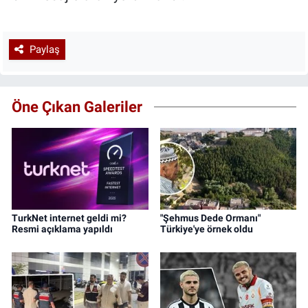
Paylaş
Öne Çıkan Galeriler
TurkNet internet geldi mi?
"Şehmus Dede Ormanı"
Resmi açıklama yapıldı
Türkiye'ye örnek oldu