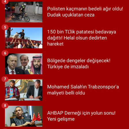
4
Polisten kaçmanın bedeli ağır oldu!
Dudak uçuklatan ceza
5
150 bin TL'lik patatesi bedavaya
dağıttı! Helal olsun dedirten
hareket
6
Bölgede dengeler değişecek!
Türkiye de imzaladı
7
Mohamed Salah'ın Trabzonspor'a
maliyeti belli oldu
8
AHBAP Derneği için yolun sonu!
Yeni gelişme