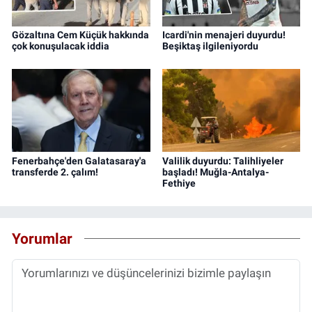
Gözaltına Cem Küçük hakkında
Icardi'nin menajeri duyurdu!
çok konuşulacak iddia
Beşiktaş ilgileniyordu
Fenerbahçe'den Galatasaray'a
Valilik duyurdu: Talihliyeler
transferde 2. çalım!
başladı! Muğla-Antalya-
Fethiye
Yorumlar