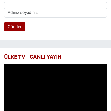
Gönder
ÜLKE TV - CANLI YAYIN