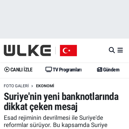
CANLI İZLE
CANLI YAYIN
Nöbetçi Eczaneler
TV Programları
TV Programları
Hava Durumu
Gündem
Gündem
İstanbul Namaz Vakitleri
Dünya
Trend
Trafik Durumu
CANLI İZLE
TV Programları
Gündem
Spor
Yaşam
Süper Lig Puan Durumu ve Fikstür
FOTO GALERI
EKONOMI
Suriye'nin yeni banknotlarında
Erişim Bilgileri
Erişim Bilgileri
Erişim Bilgileri
dikkat çeken mesaj
Ekonomi
Spor
Tüm Manşetler
Esad rejiminin devrilmesi ile Suriye'de
reformlar sürüyor. Bu kapsamda Suriye
Trend
Ekonomi
Son Dakika Haberleri