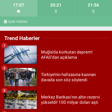
17:07
20:21
21:56
Aylık Vakitler
Trend Haberler
1
Muğla'da korkutan deprem!
AFAD'dan açıklama
2
Türkiye’nin hafızasına kazınan
davada son söz söylendi
3
Merkez Bankası'nın altın rezervi
yükseldi! 100 milyar doları aştı