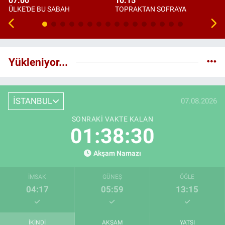
07:00
10:15
ÜLKE'DE BU SABAH
TOPRAKTAN SOFRAYA
Yükleniyor...
İSTANBUL
07.08.2026
SONRAKI VAKTE KALAN
01:38:29
Akşam Namazı
İMSAK
GÜNEŞ
ÖĞLE
04:17
05:59
13:15
İKINDI
AKŞAM
YATSI