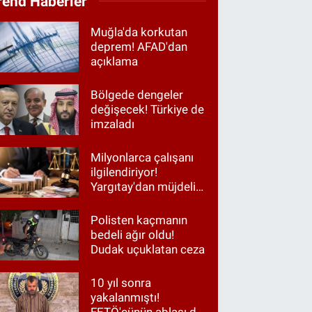
rend Haberler
Muğla'da korkutan
deprem! AFAD'dan
açıklama
Bölgede dengeler
değişecek! Türkiye de
imzaladı
Milyonlarca çalışanı
ilgilendiriyor!
Yargıtay'dan müjdeli
haber
Polisten kaçmanın
bedeli ağır oldu!
Dudak uçuklatan ceza
10 yıl sonra
yakalanmıştı!