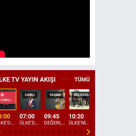
LKE TV YAYIN AKIŞI
TÜMÜ
CANLI
YAŞAM
BELGESEL
TEKRAR
HABER
CANLI
0:00
07:00
09:45
10:20
11:15
12:20
ÜLKE'DE BU GECE
ÜLKE'DE HAFTA SONU
DEĞERLERİN DAVETİ
ÜLKE'NİN ÇOCUKLARI
YOL HİKAYESİ
DÜNYANIN GÜNDE