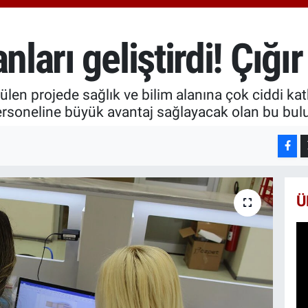
664
BİS
13.
nları geliştirdi! Çığ
BIT
64.
ülen projede sağlık ve bilim alanına çok ciddi ka
personeline büyük avantaj sağlayacak olan bu buluş
Ü