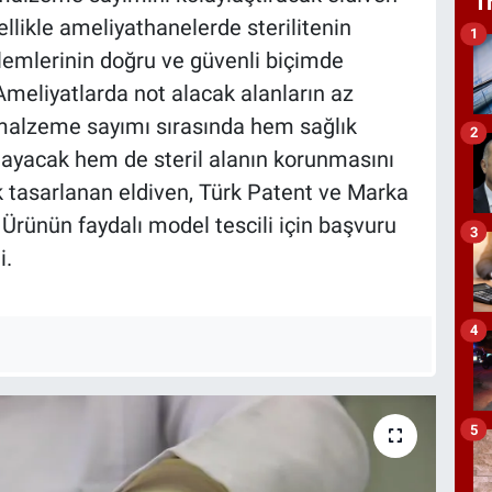
T
llikle ameliyathanelerde sterilitenin
1
lemlerinin doğru ve güvenli biçimde
Ameliyatlarda not alacak alanların az
 malzeme sayımı sırasında hem sağlık
2
ağlayacak hem de steril alanın korunmasını
k tasarlanan eldiven, Türk Patent ve Marka
 Ürünün faydalı model tescili için başvuru
3
i.
4
5