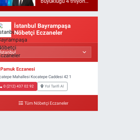
büyüklüğü 4 trilyon
TL'ye yaklaştı!
İstanbul Bayrampaşa
Nöbetçi Eczaneler
Pamuk Eczanesi
catepe Mahallesi Kocatepe Caddesi 42 1
0 (212) 437 02 92
Yol Tarifi Al
Tüm Nöbetçi Eczaneler