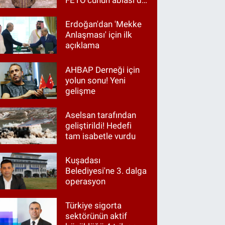
FETÖ'cünün ablası da
gözaltında
Erdoğan'dan 'Mekke
Anlaşması' için ilk
açıklama
AHBAP Derneği için
yolun sonu! Yeni
gelişme
Aselsan tarafından
geliştirildi! Hedefi
tam isabetle vurdu
Kuşadası
Belediyesi'ne 3. dalga
operasyon
Türkiye sigorta
sektörünün aktif