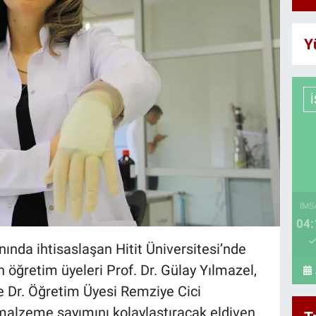
Y
İMS
04:
nında ihtisaslaşan Hitit Üniversitesi’nde
 öğretim üyeleri Prof. Dr. Gülay Yılmazel,
 Dr. Öğretim Üyesi Remziye Cici
 malzeme sayımını kolaylaştıracak eldiven