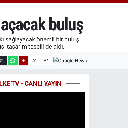
8.99
%2.59
T100
779
%-14
ır açacak buluş
COIN
960,21
%0.87
tkı sağlayacak önemli bir buluş
, tasarım tescili de aldı.
-
+
A
A
LKE TV - CANLI YAYIN