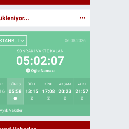
ükleniyor...
İSTANBUL
06.08.2026
SONRAKI VAKTE KALAN
05:02:05
Öğle Namazı
AK
GÜNEŞ
ÖĞLE
İKINDI
AKŞAM
YATSI
16
05:58
13:15
17:08
20:23
21:57
Aylık Vakitler