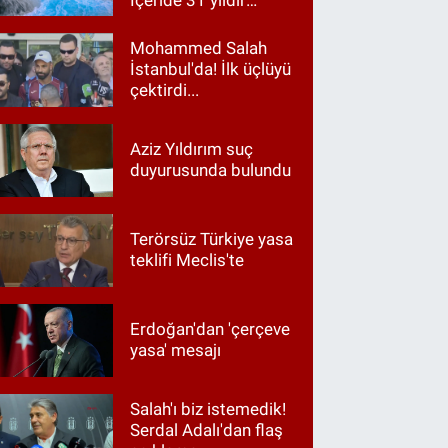
İçeride 31 yıldır
Kur’an okunuyor
Mohammed Salah
İstanbul'da! İlk üçlüyü
çektirdi...
Aziz Yıldırım suç
duyurusunda bulundu
Terörsüz Türkiye yasa
teklifi Meclis'te
Erdoğan'dan 'çerçeve
yasa' mesajı
Salah'ı biz istemedik!
Serdal Adalı'dan flaş