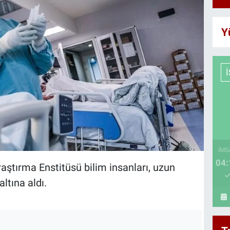
Y
İMS
04:
aştırma Enstitüsü bilim insanları, uzun
ltına aldı.