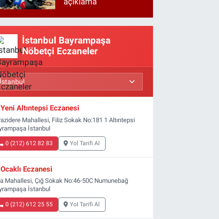
açıklama
İstanbul Bayrampaşa
Nöbetçi Eczaneler
Yeni Altıntepsi Eczanesi
azidere Mahallesi, Filiz Sokak No:181 1 Altıntepsi
yrampaşa İstanbul
0 (212) 612 82 83
Yol Tarifi Al
Ocaklı Eczanesi
ta Mahallesi, Çığ Sokak No:46-50C Numunebağ
yrampaşa İstanbul
0 (212) 612 25 55
Yol Tarifi Al