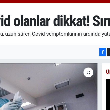
651
BİS
13.
d olanlar dikkat! Sırr
BIT
64.
rma, uzun süren Covid semptomlarının ardında yat
Ü