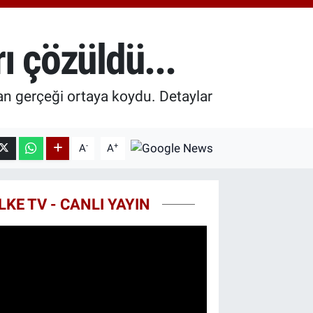
8.23
%0.39
T100
703
%0
ı çözüldü...
COIN
475,47
%0.66
an gerçeği ortaya koydu. Detaylar
-
+
A
A
LKE TV - CANLI YAYIN