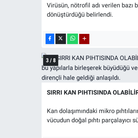
Virüsün, nötrofil adı verilen bazı b
dönüştürdüğü belirlendi.
3 / 8
SIRRI KAN PIHTISINDA OLABİLİ
Kan dolaşımındaki mikro pıhtıları
vücudun doğal pıhtı parçalayıcı sür