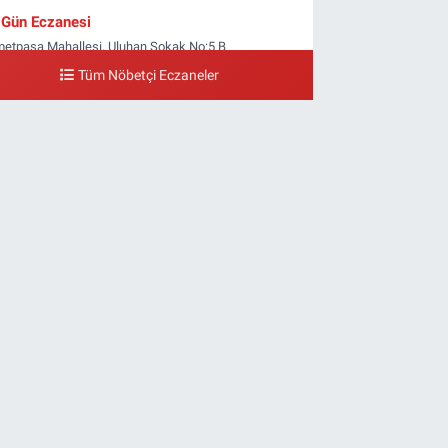
Gün Eczanesi
metpaşa Mahallesi, Uluhan Sokak No:5 B
yrampaşa İstanbul
Tüm Nöbetçi Eczaneler
0 (212) 613 41 57
Yol Tarifi Al
Ellinci Yıl Eczanesi
ldırım Mahallesi, Mostar Sokak No:4 A Yıldırım
yrampaşa İstanbul
0 (212) 640 11 57
Yol Tarifi Al