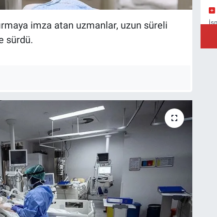
İs
tırmaya imza atan uzmanlar, uzun süreli
Ba
e sürdü.
Yı
Ba