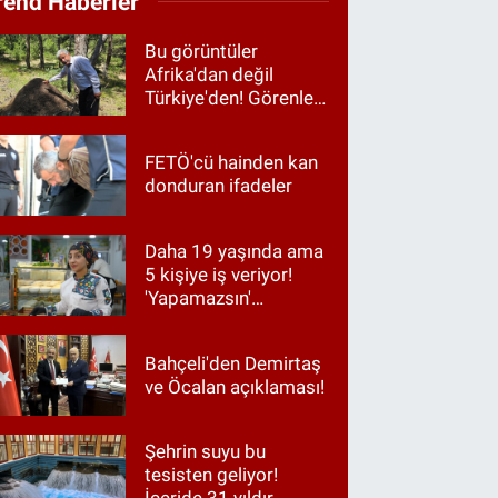
rend Haberler
Bu görüntüler
Afrika'dan değil
Türkiye'den! Görenler
hayrete düştü
FETÖ'cü hainden kan
donduran ifadeler
Daha 19 yaşında ama
5 kişiye iş veriyor!
'Yapamazsın'
diyenlere en güzel
cevap
Bahçeli'den Demirtaş
ve Öcalan açıklaması!
Şehrin suyu bu
tesisten geliyor!