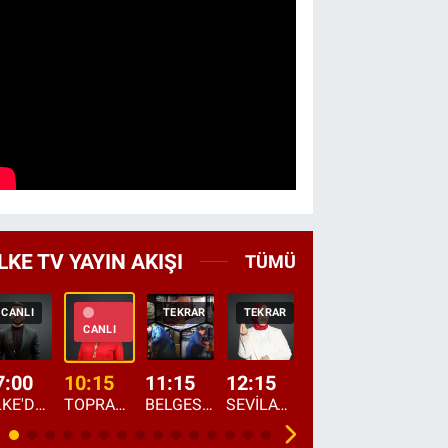
LKE TV YAYIN AKIŞI
TÜMÜ
CANLI
TEKRAR
TEKRAR
CANLI
HABER
CANLI
7:00
10:15
11:15
12:15
13:00
13:45
ÜLKE'DE BU SABAH
TOPRAKTAN SOFRAYA
BELGESEL: "ÜLKE'NİN ALIN TERİ"
SEVİLAY SUNGUR İLE ELİMİN BEREKETİ
ÖĞLE AJANSI
ÜLKE'DEN HABE