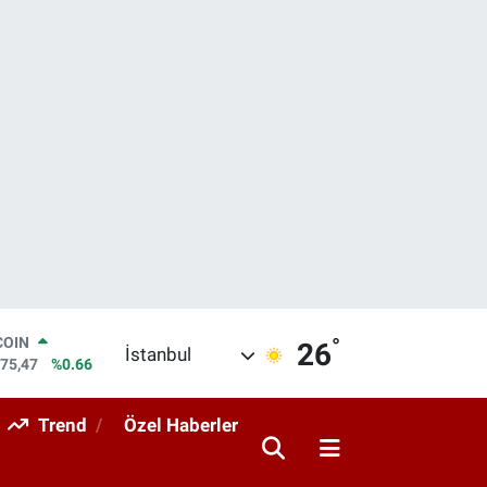
°
LAR
26
İstanbul
5971
%0.05
RO
1336
%0.18
Trend
Özel Haberler
RLİN
2534
%0.22
M ALTIN