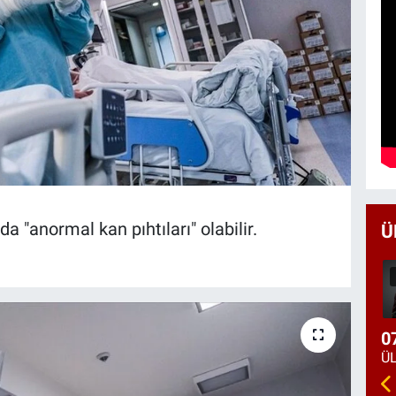
 "anormal kan pıhtıları" olabilir.
Ü
0