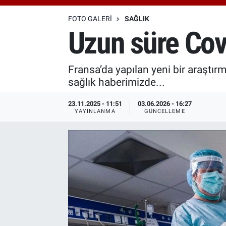
Özel Haberler
Dünya
Haber Arşivi
FOTO GALERI
SAĞLIK
Uzun süre Covi
Yazarlar
Medya
Fransa’da yapılan yeni bir araştı
Özel Haberler
sağlık haberimizde...
Kadın
23.11.2025 - 11:51
03.06.2026 - 16:27
YAYINLANMA
GÜNCELLEME
Erişim Bilgileri
Sağlık
Teknoloji
Ramazan