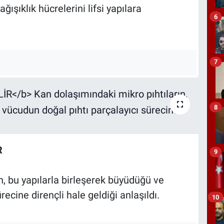
ağışıklık hücrelerini lifsi yapılara
6
7
8
R
9
n, bu yapılarla birleşerek büyüdüğü ve
ecine dirençli hale geldiği anlaşıldı.
10