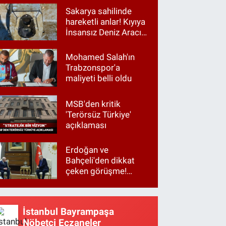
Sakarya sahilinde
hareketli anlar! Kıyıya
İnsansız Deniz Aracı
vurdu
Mohamed Salah'ın
Trabzonspor'a
maliyeti belli oldu
MSB'den kritik
'Terörsüz Türkiye'
açıklaması
Erdoğan ve
Bahçeli'den dikkat
çeken görüşme!
Basına kapalı
gerçekleşti
İstanbul Bayrampaşa
Nöbetçi Eczaneler