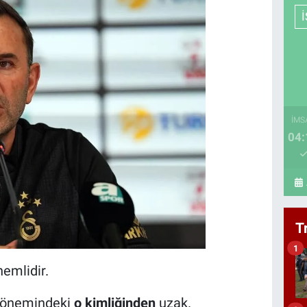
İMS
04:
T
1
emlidir.
dönemindeki
o kimliğinden
uzak.