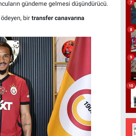
7
cuların gündeme gelmesi düşündürücü.
ödeyen, bir
transfer canavarına
8
9
10