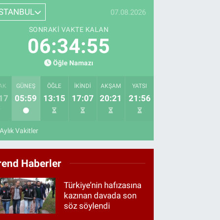
İSTANBUL
07.08.2026
SONRAKI VAKTE KALAN
06:34:53
Öğle Namazı
AK
GÜNEŞ
ÖĞLE
İKINDI
AKŞAM
YATSI
17
05:59
13:15
17:07
20:21
21:56
Aylık Vakitler
rend Haberler
Türkiye’nin hafızasına
kazınan davada son
söz söylendi