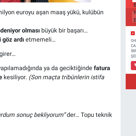
0 milyon euroyu aşan maaş yükü, kulübün
deniyor olması
büyük bir başarı…
i göz ardı
etmemeli…
Or
CA
İB
girer…
ŞE
yapılamadığında ya da geciktiğinde
fatura
e
kesiliyor.
(Son maçta tribünlerin istifa
urdum sonuç bekliyorum”
der… Topu teknik