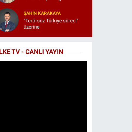
ŞAHIN KARAKAYA
“Terörsüz Türkiye süreci”
üzerine
LKE TV - CANLI YAYIN