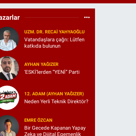
.81
%1.44
T100
99
%70
azarlar
COIN
25,61
%-0.63
UZM. DR. RECAI YAHYAOĞLU
Vatandaşlara çağrı: Lütfen
katkıda bulunun
AYHAN YAĞIZER
‘ESKİ’lerden “YENİ” Parti
12. ADAM (AYHAN YAĞIZER)
Neden Yerli Teknik Direktör?
EMRE ÖZCAN
Bir Gecede Kapanan Yapay
Zeka ve Dijital Egemenlik