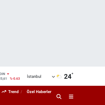
°
AR
24
İstanbul
143
%0.16
O
317
%-0.02
Trend
Özel Haberler
RLİN
463
%0.07
M ALTIN