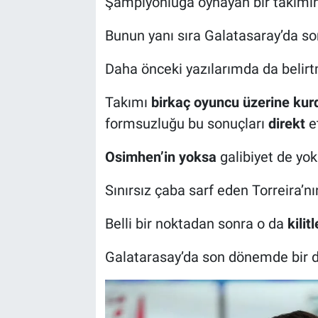
Şampiyonluğa oynayan bir takımı
Bunun yanı sıra Galatasaray’da 
Daha önceki yazılarımda da belirt
Takımı
birkaç oyuncu üzerine ku
formsuzluğu bu sonuçları
direkt
e
Osimhen’in yoksa
galibiyet de yok
Sınırsız çaba sarf eden Torreira’n
Belli bir noktadan sonra o da
kilit
Galatarasay’da son dönemde bir 