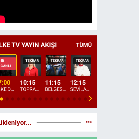
LKE TV YAYIN AKIŞI
TÜMÜ
TEKRAR
TEKRAR
TEKRAR
CANLI
HABER
CANLI
7:00
10:15
11:15
12:15
13:00
13:45
ÜLKE'DE BU SABAH
TOPRAKTAN SOFRAYA
BELGESEL: "ÜLKE'NİN ALIN TERİ"
SEVİLAY SUNGUR İLE ELİMİN BEREKETİ
ÖĞLE AJANSI
ÜLKE'DEN HABE
ükleniyor...