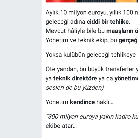
Aylık 10 milyon euroyu, yıllık 10
geleceği adına
ciddi bir tehlike.
Mevcut hâliyle bile bu
maaşların ö
Yönetim ve teknik ekip, bu
gerçeğ
Yoksa kulübün geleceği tehlikeye 
Öte yandan, bu büyük transferler 
ya
teknik direktöre
ya da
yönetim
sesleri de bu yüzden)
Yönetim
kendince
haklı…
“300 milyon euroya yakın kadro k
ekibe atar…