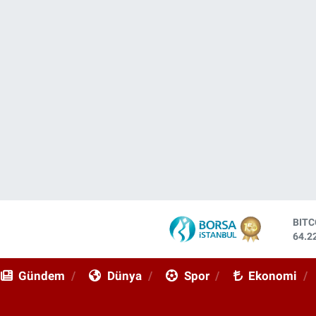
DOL
47,7
EUR
55,0
Gündem
Dünya
Spor
Ekonomi
STE
64,2
GRA