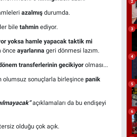
2
mleleri
azalmış
durumda.
ler bile
tahmin
ediyor.
3
yor yoksa hamle yapacak taktik mi
n önce
ayarlarına
geri dönmesi lazım.
4
dönem transferlerinin gecikiyor
olması...
an olumsuz sonuçlarla birleşince
panik
5
nılmayacak”
açıklamaları da bu endişeyi
6
ersiz olduğu çok açık.