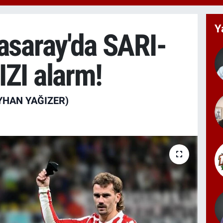
6574
BİS
13.7
Y
asaray'da SARI-
BIT
64.2
ZI alarm!
YHAN YAĞIZER)