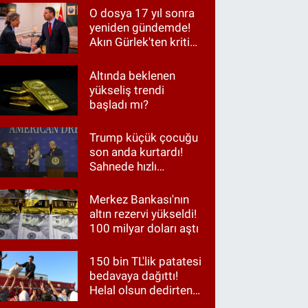
O dosya 17 yıl sonra
yeniden gündemde!
Akın Gürlek'ten kritik
görüşme
Altında beklenen
yükseliş trendi
başladı mı?
Trump küçük çocuğu
son anda kurtardı!
Sahnede hızlı
müdahale
Merkez Bankası'nın
altın rezervi yükseldi!
100 milyar doları aştı
150 bin TL'lik patatesi
bedavaya dağıttı!
Helal olsun dedirten
hareket