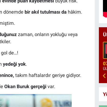
n
evinde puan kaybetmesi
büyük risk.
son dönemde
bir akıl tutulması da
hâkim.
miştim.
rduğunuz
zaman, onların yokluğu veya
Ü
tkiler.
 gol de…!
0
ın
yedeği yok
.
lenince,
takım haftalardır geriye gidiyor.
de
Okan Buruk gerçeği
var.
Y