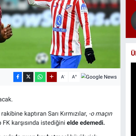
Ü
-
+
A
A
acak.
rakibine kaptıran Sarı Kırmızılar,
-o maçın
FK karşısında istediğini
elde edemedi.