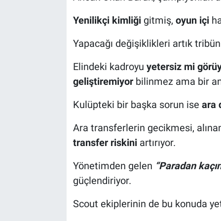
Yenilikçi kimliği
gitmiş,
oyun içi
ha
Yapacağı değişiklikleri artık tribün
Elindeki kadroyu
yetersiz mi görü
geliştiremiyor
bilinmez ama bir a
Kulüpteki bir başka sorun ise
ara 
Ara transferlerin gecikmesi, alın
transfer riskini
artırıyor.
Yönetimden gelen
“Paradan kaçı
güçlendiriyor.
Scout ekiplerinin de bu konuda yet