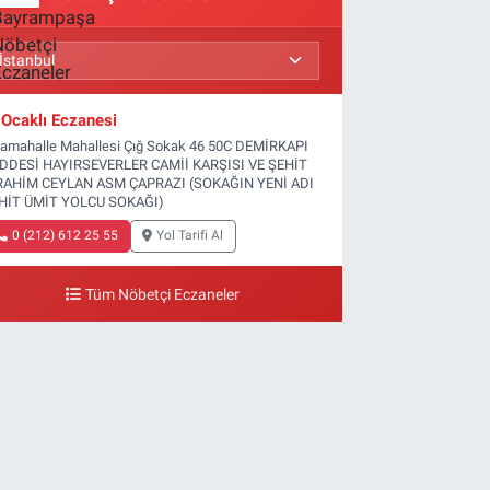
Ocaklı Eczanesi
tamahalle Mahallesi Çığ Sokak 46 50C DEMİRKAPI
DDESİ HAYIRSEVERLER CAMİİ KARŞISI VE ŞEHİT
RAHİM CEYLAN ASM ÇAPRAZI (SOKAĞIN YENİ ADI
HİT ÜMİT YOLCU SOKAĞI)
0 (212) 612 25 55
Yol Tarifi Al
Tüm Nöbetçi Eczaneler