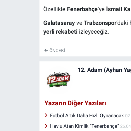
Özellikle
Fenerbahçe
’ye
İsmail Ka
Galatasaray
ve
Trabzonspor
’daki
yerli rekabeti
izleyeceğiz.
ÖNCEKI
12. Adam (Ayhan Yağ
Yazarın Diğer Yazıları
Futbol Artık Daha Hızlı Oynanacak
02
Havlu Atan Kimlik “Fenerbahçe”
26.04