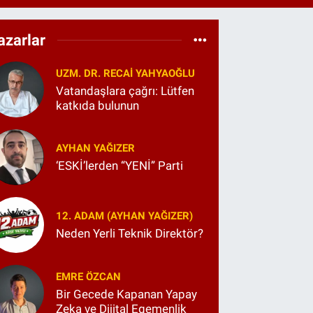
0.55
%0.03
T100
779
%-14
azarlar
COIN
998,24
%0.35
UZM. DR. RECAI YAHYAOĞLU
Vatandaşlara çağrı: Lütfen
katkıda bulunun
AYHAN YAĞIZER
‘ESKİ’lerden “YENİ” Parti
12. ADAM (AYHAN YAĞIZER)
Neden Yerli Teknik Direktör?
EMRE ÖZCAN
Bir Gecede Kapanan Yapay
Zeka ve Dijital Egemenlik