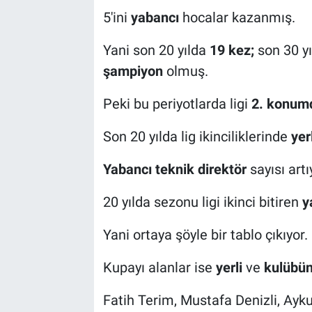
5'ini
yabancı
hocalar kazanmış.
Yani son 20 yılda
19 kez;
son 30 yı
şampiyon
olmuş.
Peki bu periyotlarda ligi
2. konum
Son 20 yılda lig ikinciliklerinde
yer
Yabancı teknik direktör
sayısı artı
20 yılda sezonu ligi ikinci bitiren
y
Yani ortaya şöyle bir tablo çıkıyor.
Kupayı alanlar ise
yerli
ve
kulübün 
Fatih Terim, Mustafa Denizli, Ay