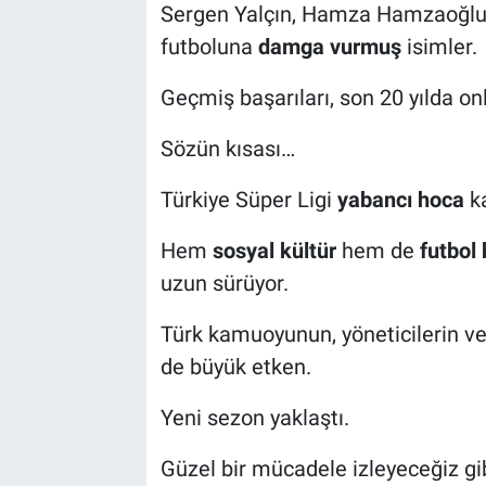
Sergen Yalçın, Hamza Hamzaoğlu, 
futboluna
damga vurmuş
isimler.
Geçmiş başarıları, son 20 yılda o
Sözün kısası…
Türkiye Süper Ligi
yabancı hoca
ka
Hem
sosyal kültür
hem de
futbol 
uzun sürüyor.
Türk kamuoyunun, yöneticilerin ve
de büyük etken.
Yeni sezon yaklaştı.
Güzel bir mücadele izleyeceğiz gib