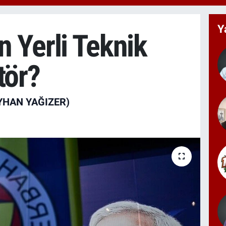
666
BİS
13.
Y
 Yerli Teknik
BIT
64.
tör?
YHAN YAĞIZER)