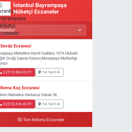
İstanbul Bayrampaşa
Nöbetçi Eczaneler
Sevda Eczanesi
ratpaşa Mahallesi Kamil Caddesi 107A Ulubatlı
ğlık Ocağı Çapraz Karşısı,Muratpaşa Muhtarlığı
prazı
0 (212) 564 20 21
Yol Tarifi Al
Berna Koç Eczanesi
ldırım Mahallesi Barbaros Sokak 56
0 (212) 616 43 91
Yol Tarifi Al
Tüm Nöbetçi Eczaneler