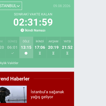
İSTANBUL
09.08.2026
SONRAKI VAKTE KALAN
02:31:58
İkindi Namazı
AK
GÜNEŞ
ÖĞLE
İKINDI
AKŞAM
YATSI
20
06:01
13:15
17:06
20:19
21:52
Aylık Vakitler
rend Haberler
İstanbul'a sağanak
yağış geliyor