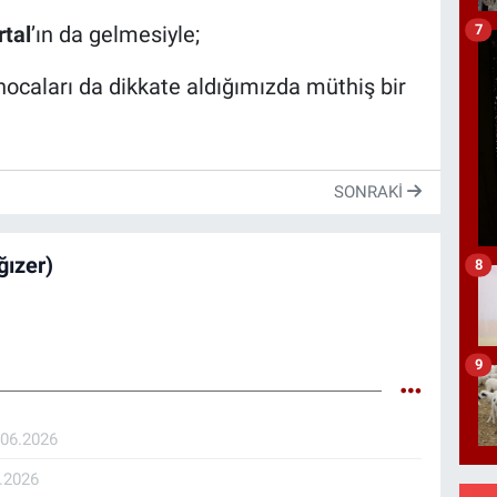
7
rtal
’ın da gelmesiyle;
 hocaları da dikkate aldığımızda müthiş bir
SONRAKI
ızer)
8
9
.06.2026
.2026