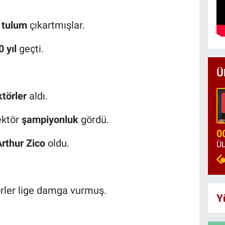
e
tulum
çıkartmışlar.
0 yıl
geçti.
Ü
ktörler
aldı.
ektör
şampiyonluk
gördü.
0
rthur Zico
oldu.
örler lige damga vurmuş.
Y