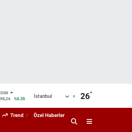
°
LAR
26
İstanbul
7436
%0.18
RO
2510
%0.32
Trend
Özel Haberler
RLİN
4811
%0.38
M ALTIN