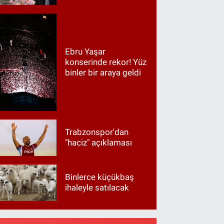
Ebru Yaşar
konserinde rekor! Yüz
binler bir araya geldi
Trabzonspor'dan
"haciz" açıklaması
Binlerce küçükbaş
ihaleyle satılacak