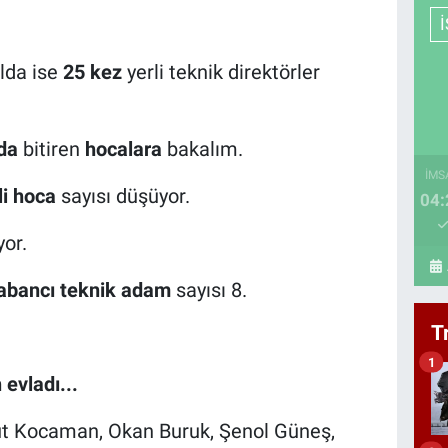
lda ise
25 kez
yerli teknik direktörler
da
bitiren
hocalara
bakalım.
İMS
li hoca
sayısı düşüyor.
04:
yor.
abancı teknik adam
sayısı 8.
T
1
evladı...
kut Kocaman, Okan Buruk, Şenol Güneş,