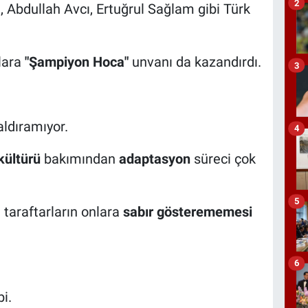
2
Abdullah Avcı, Ertuğrul Sağlam gibi Türk
nlara
"Şampiyon Hoca"
unvanı da kazandırdı.
3
ldıramıyor.
4
kültürü
bakımından
adaptasyon
süreci çok
5
 taraftarların onlara
sabır gösterememesi
6
i.