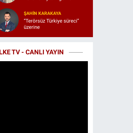
ŞAHIN KARAKAYA
“Terörsüz Türkiye süreci”
üzerine
LKE TV - CANLI YAYIN