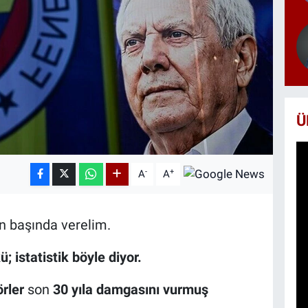
Ü
-
+
A
A
ın başında verelim.
; istatistik böyle diyor.
örler
son
30 yıla damgasını vurmuş