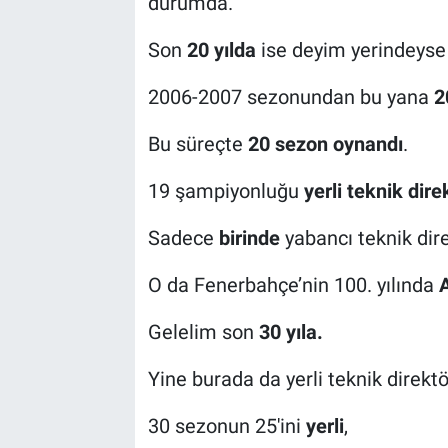
durumda.
Son
20 yılda
ise deyim yerindeys
2006-2007 sezonundan bu yana
2
Bu süreçte
20 sezon oynandı
.
19 şampiyonluğu
yerli teknik dire
Sadece
birinde
yabancı teknik dir
O da Fenerbahçe’nin 100. yılında
A
Gelelim son
30 yıla.
Yine burada da yerli teknik direkt
30 sezonun 25'ini
yerli
,