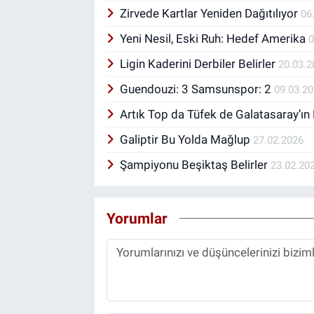
Zirvede Kartlar Yeniden Dağıtılıyor
06
Yeni Nesil, Eski Ruh: Hedef Amerika
0
Ligin Kaderini Derbiler Belirler
20.03.2
Guendouzi: 3 Samsunspor: 2
09.03.2
Artık Top da Tüfek de Galatasaray’ın
Galiptir Bu Yolda Mağlup
27.02.2026
Şampiyonu Beşiktaş Belirler
23.02.20
Yorumlar