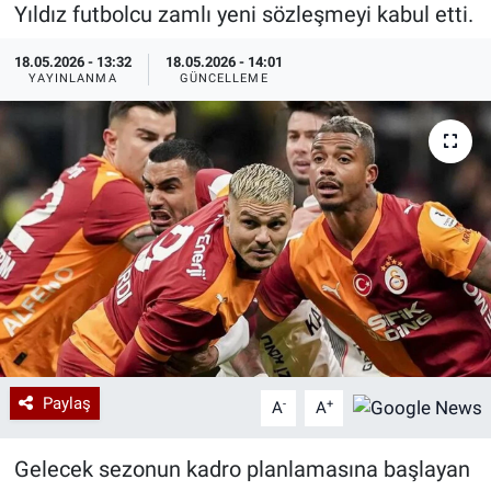
Yıldız futbolcu zamlı yeni sözleşmeyi kabul etti.
Özel Haberler
Dünya
Haber Arşivi
18.05.2026 - 13:32
18.05.2026 - 14:01
YAYINLANMA
GÜNCELLEME
Yazarlar
Medya
Özel Haberler
Kadın
Erişim Bilgileri
Sağlık
Teknoloji
Paylaş
-
+
A
A
Ramazan
Gelecek sezonun kadro planlamasına başlayan