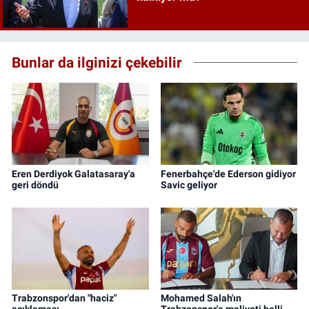
Bunlar da ilginizi çekebilir
Eren Derdiyok Galatasaray'a
Fenerbahçe'de Ederson gidiyor
geri döndü
Savic geliyor
Trabzonspor'dan "haciz"
Mohamed Salah'ın