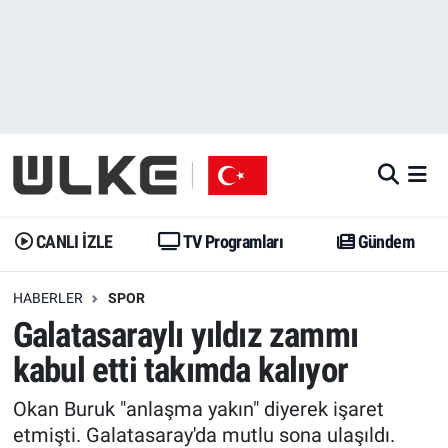
CANLI İZLE
CANLI YAYIN
Nöbetçi Eczaneler
TV Programları
TV Programları
Hava Durumu
Gündem
Gündem
İstanbul Namaz Vakitleri
Dünya
Trend
Trafik Durumu
CANLI İZLE
TV Programları
Gündem
Spor
Yaşam
Süper Lig Puan Durumu ve Fikstür
HABERLER
SPOR
Galatasaraylı yıldız zammı
Erişim Bilgileri
Erişim Bilgileri
Erişim Bilgileri
kabul etti takımda kalıyor
Ekonomi
Spor
Tüm Manşetler
Okan Buruk "anlaşma yakın" diyerek işaret
Trend
Ekonomi
Son Dakika Haberleri
etmişti. Galatasaray'da mutlu sona ulaşıldı.