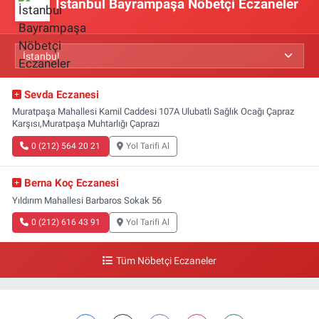
İstanbul Bayrampaşa Nöbetçi Eczaneler
Sevda Eczanesi
Muratpaşa Mahallesi Kamil Caddesi 107A Ulubatlı Sağlık Ocağı Çapraz
Karşısı,Muratpaşa Muhtarlığı Çaprazı
0 (212) 564 20 21
Yol Tarifi Al
Berna Koç Eczanesi
Yıldırım Mahallesi Barbaros Sokak 56
0 (212) 616 43 91
Yol Tarifi Al
Tüm Nöbetçi Eczaneler