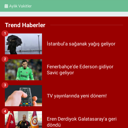
Aylık Vakitler
Trend Haberler
1
İstanbul'a sağanak yağış geliyor
2
Fenerbahçe'de Ederson gidiyor
Savic geliyor
3
TV yayınlarında yeni dönem!
4
Eren Derdiyok Galatasaray'a geri
döndü