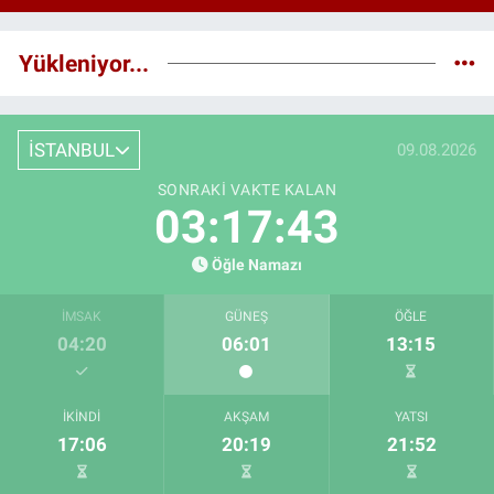
Yükleniyor...
İSTANBUL
09.08.2026
SONRAKI VAKTE KALAN
03:17:42
Öğle Namazı
İMSAK
GÜNEŞ
ÖĞLE
04:20
06:01
13:15
İKINDI
AKŞAM
YATSI
17:06
20:19
21:52