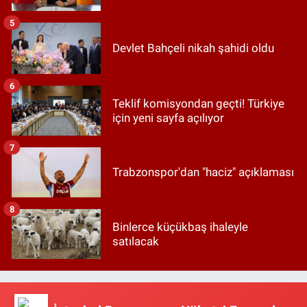
5
Devlet Bahçeli nikah şahidi oldu
6
Teklif komisyondan geçti! Türkiye
için yeni sayfa açılıyor
7
Trabzonspor'dan "haciz" açıklaması
8
Binlerce küçükbaş ihaleyle
satılacak