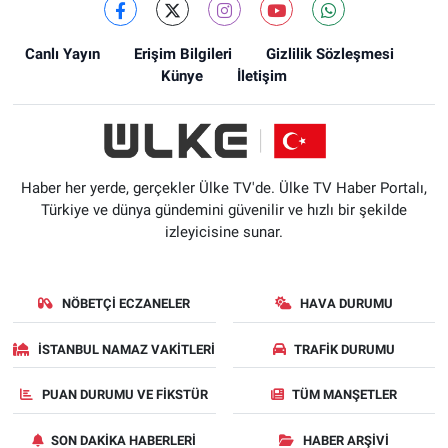
Canlı Yayın
Erişim Bilgileri
Gizlilik Sözleşmesi
Künye
İletişim
Haber her yerde, gerçekler Ülke TV'de. Ülke TV Haber Portalı,
Türkiye ve dünya gündemini güvenilir ve hızlı bir şekilde
izleyicisine sunar.
NÖBETÇI ECZANELER
HAVA DURUMU
İSTANBUL NAMAZ VAKITLERI
TRAFIK DURUMU
PUAN DURUMU VE FIKSTÜR
TÜM MANŞETLER
SON DAKIKA HABERLERI
HABER ARŞIVI