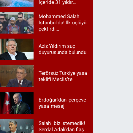
İçeride 31 yıldır
Kur’an okunuyor
Mohammed Salah
İstanbul'da! İlk üçlüyü
çektirdi...
Aziz Yıldırım suç
duyurusunda bulundu
Terörsüz Türkiye yasa
teklifi Meclis'te
Erdoğan'dan 'çerçeve
yasa' mesajı
Salah'ı biz istemedik!
Serdal Adalı'dan flaş