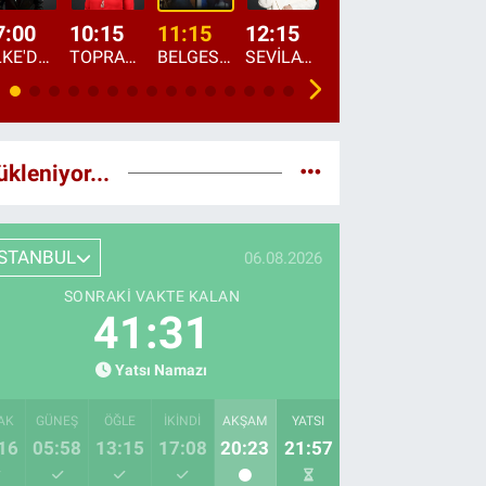
7:00
10:15
11:15
12:15
13:00
13:45
ÜLKE'DE BU SABAH
TOPRAKTAN SOFRAYA
BELGESEL: "ÜLKE'NİN ALIN TERİ"
SEVİLAY SUNGUR İLE ELİMİN BEREKETİ
ÖĞLE AJANSI
ÜLKE'DEN HABE
ükleniyor...
İSTANBUL
06.08.2026
SONRAKI VAKTE KALAN
41:30
Yatsı Namazı
AK
GÜNEŞ
ÖĞLE
İKINDI
AKŞAM
YATSI
16
05:58
13:15
17:08
20:23
21:57