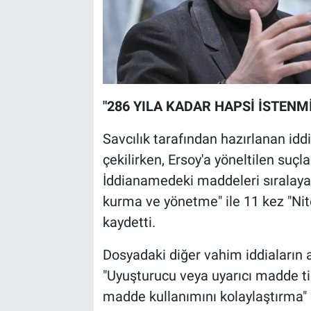
"286 YILA KADAR HAPSİ İSTENMİ
Savcılık tarafından hazırlanan id
çekilirken, Ersoy'a yöneltilen suçl
İddianamedeki maddeleri sıralaya
kurma ve yönetme" ile 11 kez "Niteli
kaydetti.
Dosyadaki diğer vahim iddiaların a
"Uyuşturucu veya uyarıcı madde t
madde kullanımını kolaylaştırma" 