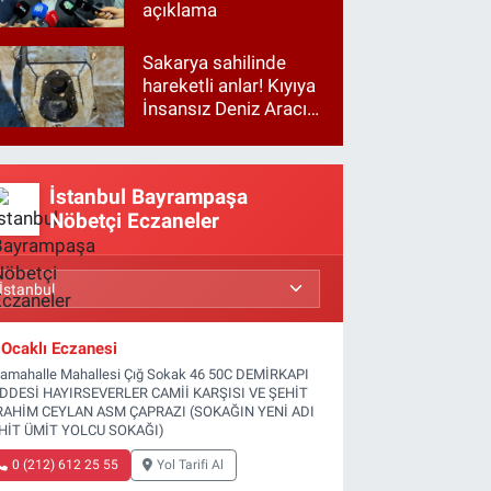
açıklama
Sakarya sahilinde
hareketli anlar! Kıyıya
İnsansız Deniz Aracı
vurdu
İstanbul Bayrampaşa
Nöbetçi Eczaneler
Ocaklı Eczanesi
tamahalle Mahallesi Çığ Sokak 46 50C DEMİRKAPI
DDESİ HAYIRSEVERLER CAMİİ KARŞISI VE ŞEHİT
RAHİM CEYLAN ASM ÇAPRAZI (SOKAĞIN YENİ ADI
HİT ÜMİT YOLCU SOKAĞI)
0 (212) 612 25 55
Yol Tarifi Al