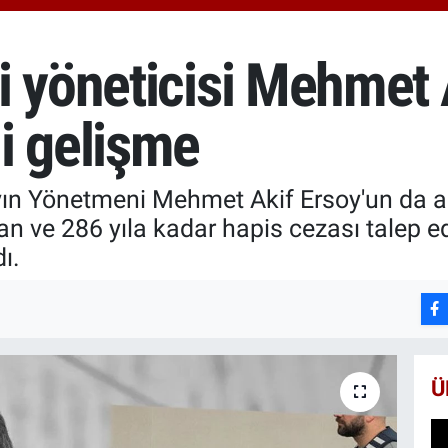
651
BİS
13.
i yöneticisi Mehmet 
BIT
64.
i gelişme
yın Yönetmeni Mehmet Akif Ersoy'un da a
an ve 286 yıla kadar hapis cezası talep 
ı.
Ü