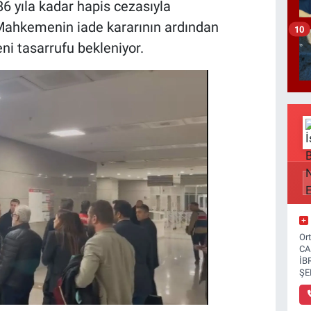
6 yıla kadar hapis cezasıyla
 Mahkemenin iade kararının ardından
10
ni tasarrufu bekleniyor.
Or
CA
İB
ŞE