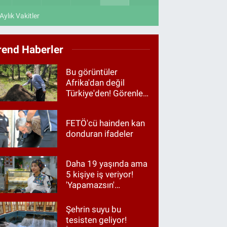
Aylık Vakitler
rend Haberler
Bu görüntüler
Afrika'dan değil
Türkiye'den! Görenler
hayrete düştü
FETÖ'cü hainden kan
donduran ifadeler
Daha 19 yaşında ama
5 kişiye iş veriyor!
'Yapamazsın'
diyenlere en güzel
cevap
Şehrin suyu bu
tesisten geliyor!