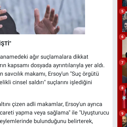
5
6
ŞTİ"
dianamedeki ağır suçlamalara dikkat
7
arın kapsamı dosyada ayrıntılarıyla yer aldı.
n savcılık makamı, Ersoy'un "Suç örgütü
kli cinsel saldırı" suçlarını işlediğini
8
ltını çizen adli makamlar, Ersoy'un ayrıca
icareti yapma veya sağlama" ile "Uyuşturucu
9
eylemlerinde bulunduğunu belirterek,