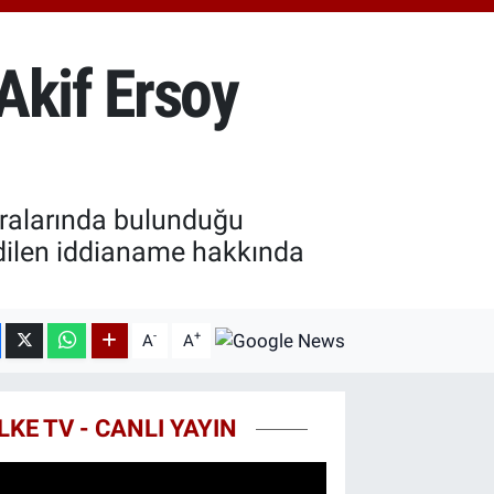
8.23
%0.39
T100
703
%0
Akif Ersoy
COIN
475,47
%0.66
ralarında bulunduğu
edilen iddianame hakkında
-
+
A
A
LKE TV - CANLI YAYIN