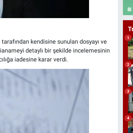
T
1
tarafından kendisine sunulan dosyayı ve
dianameyi detaylı bir şekilde incelemesinin
lığa iadesine karar verdi.
2
3
4