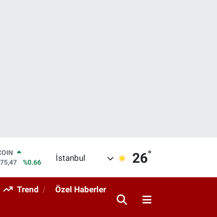
°
LAR
26
İstanbul
5971
%0.05
RO
1336
%0.18
Trend
Özel Haberler
RLİN
2534
%0.22
M ALTIN