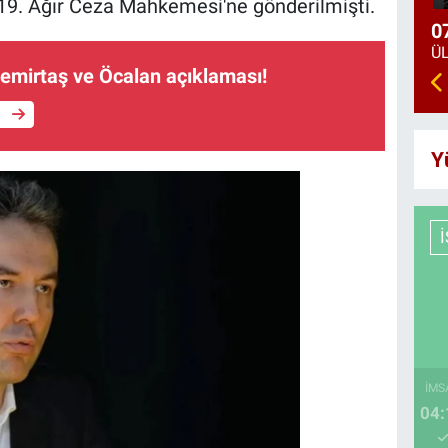
19. Ağır Ceza Mahkemesi'ne gönderilmişti.
0
Demirtaş ve Öcalan açıklaması!
e
Y
İMS
04: