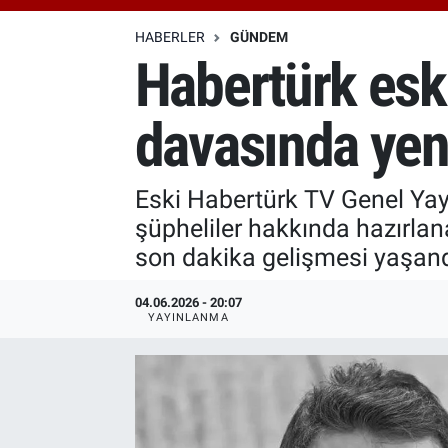
Özel Haberler
Dünya
Haber Arşivi
HABERLER
GÜNDEM
Habertürk esk
Yazarlar
Medya
davasında yen
Özel Haberler
Kadın
Eski Habertürk TV Genel Ya
şüpheliler hakkında hazırlan
Erişim Bilgileri
son dakika gelişmesi yaşand
Sağlık
04.06.2026 - 20:07
YAYINLANMA
Teknoloji
Ramazan