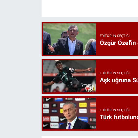
EDITÖRÜN SEÇTIĞI
Özgür Özel'in
EDITÖRÜN SEÇTIĞI
Aşk uğruna Süp
EDITÖRÜN SEÇTIĞI
Türk futbolund