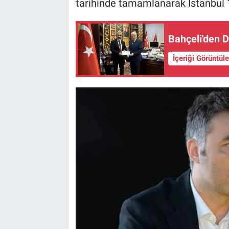
tarihinde tamamlanarak İstanbul 
Bahçeli'den 
İçeriği Görüntül